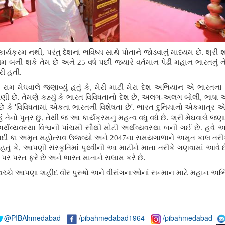
કાર્યક્રમ નથી, પરંતુ દેશનાં ભવિષ્ય સાથે પોતાને જોડવાનું માધ્યમ છે. શ્રી 
 બની શકે તેમ છે અને 25 વર્ષ પછી જ્યારે વર્તમાન પેઢી મહાન ભારતનું ને
રી હતી.
 રામ મેઘવાલે જણાવ્યું હતું કે
,
મેરી માટી મેરા દેશ અભિયાન એ ભારતના
. તેમણે કહ્યું કે ભારત વિવિધતાનો દેશ છે
,
અલગ-અલગ બોલી
,
ભાષા 
છે કે
'
વિવિધતામાં એકતા ભારતની વિશેષતા છે
'.
ભારત દુનિયાનો એકમાત્ર એવો
ેનો પુત્ર છું
,
તેથી જ આ કાર્યક્રમનું મહત્વ વધુ વધે છે. શ્રી મેઘવાલે જણાવ્ય
. અર્થવ્યવસ્થા વિશ્વની પાંચમી સૌથી મોટી અર્થવ્યવસ્થા બની ગઈ છે. હ
ી કા અમૃત મહોત્સવ ઉજવ્યો અને 2047ના સમયગાળાને અમૃત કાલ તરીકે
તું કે
,
આપણી સંસ્કૃતિમાં પૃથ્વીની આ માટીને માતા તરીકે ગણવામાં આવે છ
 પર પરત ફરે છે અને ભારત માતાને સલામ કરે છે.
વચ્ચે આપણા શહીદ વીર પુરુષો અને વીરાંગનાઓનાં સન્માન માટે મહાન અ
@PIBAhmedabad
/
pibahmedabad1964
/pibahmedabad