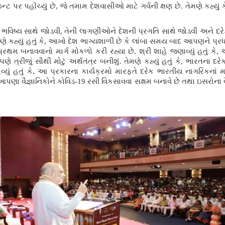
 પર પહોંચ્યું છે, જે તમામ દેશવાસીઓ માટે ગર્વની ક્ષણ છે. તેમણે કહ્યું 
નાં ભવિષ્ય સાથે જોડવી, તેની લાગણીઓને દેશની પ્રગતિ સાથે જોડવી અને દર
ણે કહ્યું હતું કે, આખો દેશ ભાગ્યશાળી છે કે લાંબા સમય બાદ આપણને પ્રધાનમ
થમ બનાવવાનો માર્ગ મોકળો કરી રહ્યા છે. શ્રી શાહે જણાવ્યું હતું કે, 
ત્રીજું સૌથી મોટું અર્થતંત્ર બનીશું. તેમણે કહ્યું હતું કે, ભારતના દ
ણાવ્યું હતું કે, આ પ્રકારના કાર્યક્રમો મારફતે દરેક ભારતીય નાગરિકન
 આપણા વૈજ્ઞાનિકોને કોવિડ-19 રસી વિકસાવવા સક્ષમ બનાવે છે તથા ઇસરોના વૈજ