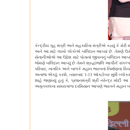
કેન્દ્રીય ગૃહ મંત્રી અને સહકારિતા મંત્રીએ કહ્યું કે મેરી મા
અને આ માટે લાખો લોકોએ બલિદાન આપ્યાં છે. તેમણે ઉમેર્ય
સેનાનીઓએ આ ઉદ્દેશ માટે પોતાનાં જીવનનું બલિદાન આપ્યું હતુ
જેમણે બલિદાન આપ્યું છે તેમને શ્રદ્ધાંજલિ આપીને' સંકલ્
પરિવાર, નાગરિક અને બાળકે મહાન ભારતનાં નિર્માણના વિચાર
અનાજ એકઠું કરશે, ત્યારબાદ 1-13 ઑક્ટોબર સુધી બ્લોકમ
શાહે જણાવ્યું હતું કે, પ્રધાનમંત્રી શ્રી નરેન્દ્ર મો
અમૃતકાલના સમયગાળા દરમિયાન આપણે ભારતને મહાન બ