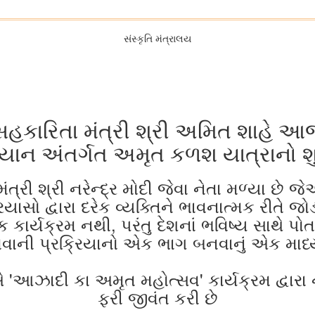
સંસ્કૃતિ મંત્રાલય
 સહકારિતા મંત્રી શ્રી અમિત શાહે આજે 
િયાન અંતર્ગત અમૃત કળશ યાત્રાનો શુ
મંત્રી શ્રી નરેન્દ્ર મોદી જેવા નેતા મળ્યા છે 
યાસો દ્વારા દરેક વ્યક્તિને ભાવનાત્મક રીતે જોડ
એક કાર્યક્રમ નથી, પરંતુ દેશનાં ભવિષ્ય સાથે પો
વાની પ્રક્રિયાનો એક ભાગ બનવાનું એક માધ્
દીએ 'આઝાદી કા અમૃત મહોત્સવ' કાર્યક્રમ દ્વારા
ફરી જીવંત કરી છે