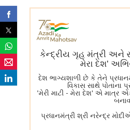
કેન્દ્રીય ગૃહ મંત્રી અને
મેરા દેશ' અભ
દેશ ભાગ્યશાળી છે કે તેને પ્રધાન
વિકાસ સાથે પોતાના પ્ર
'મેરી માટી - મેરા દેશ' એ માત્ર 
બનાવ
પ્રધાનમંત્રી શ્રી નરેન્દ્ર મો