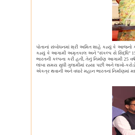
પોતાનાં સંબોધનમાં શ્રી અમિત શાહે કહ્યું કે આજનો 
કહ્યું કે આગામી અમૃતકાલ અને "સંકલ્પ સે સિદ્ધિ" 15 ઑ
ભારતની કલ્પના કરી હતી, તેનું નિર્માણ આગામી 25 વર્ષમાં
લાંબા સમય સુધી ગુલામીમાં રહ્યા પછી અને લાખો-કરોડો 
એકત્ર થવાની અને વધારે મહાન ભારતનાં નિર્માણમાં 