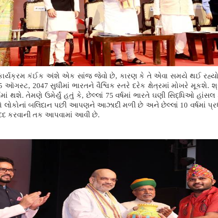
કાર્યક્રમ કંઈક અંશે એક સાંજ જેવો છે
, કારણ કે તે એવા સમયે થઈ રહ્યો છે
ગસ્ટ, 2047 સુધીમાં ભારતને વૈશ્વિક સ્તરે દરેક ક્ષેત્રમાં મોખરે મૂકશે. શ્ર
 થશે. તેમણે ઉમેર્યું હતું કે, છેલ્લાં 75 વર્ષમાં ભારતે ઘણી સિદ્ધિઓ હાંસલ ક
લોકોનાં બલિદાન પછી આપણને આઝાદી મળી છે અને છેલ્લાં 10 વર્ષમાં પ્રધાનમં
મદદ કરવાની તક આપવામાં આવી છે.