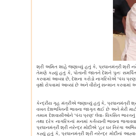
શ્રી અમિત શાહે જણાવ્યું હતું કે
, પ્રધાનમંત્રી શ્રી
તેમણે કહ્યું હતું કે, પોતાની જાતને દેશને પુનઃ સમર્
કરવામાં આવ્યા છે, દેશના કરોડો નાગરિકોએ 'પંચ પ્ર
વૃક્ષો રોપવામાં આવ્યાં છે અને વીરોનું સન્માન કરવામાં 
કેન્દ્રીય ગૃહ મંત્રીએ જણાવ્યું હતું કે
, પ્રધાનમંત્રી 
વખત દેશભક્તિની ભાવના જાગૃત થઈ છે અને મેરી માટી-મે
તમામ દેશવાસીઓને 'પંચ પ્રણ' લેવા- વિકસિત ભારતનું
તથા દરેક નાગરિકનાં મનમાં કર્તવ્યની ભાવના જગાવવાનું 
પ્રધાનમંત્રી શ્રી નરેન્દ્ર મોદીએ 'હર ઘર તિરંગા અભિ
કહ્યું હતું કે, પ્રધાનમંત્રી શ્રી નરેન્દ્ર મોદીના