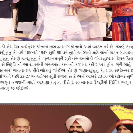
ટી-મેરા દેશ કાર્યક્રમ પોતાનાં નામ દ્વારા જ પોતાનો અર્થ વ્યક્ત કરે છે. તેમણે કહ્યું
ું હતું કે, વર્ષ 1857થી 1947 સુધી 90 વર્ષ સુધી આઝાદી માટે લાંબી લડત લડવા
ં. તેમણે કહ્યું હતું કે, પ્રધાનમંત્રી શ્રી નરેન્દ્ર મોદી જેવા હૃદયમાં દેશભક્ત
પ સે સિદ્ધિ"ની આ યાત્રાની શરૂઆત કરવાની કલ્પના કરી શક્યા હોત. શ્રી શાહે કહ
 સાથે ભાવનાત્મક રીતે જોડાવું જોઈએ. તેમણે જણાવ્યું હતું કે, 1-30 સપ્ટેમ્બર 
ાં અને પછી 22-27 ઑક્ટોબર સુધી રાજ્ય સ્તરે અને આખરે 28-30 ઑક્ટોબર સુધી
દી આ અમૃત કળશની માટી આપણા મહાન વીરોનાં સન્માનમાં દિલ્હીમાં નિર્મિત અમૃત વ
નાવવું જ જોઈએ.