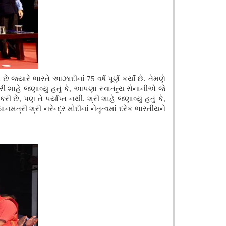
 જ્યારે ભારતે આઝાદીનાં 75 વર્ષ પૂર્ણ કર્યાં છે. તેમણે
ી શાહે જણાવ્યું હતું કે, આપણા સ્વાતંત્ર્ય સેનાનીએ જે
રી છે, પણ તે પર્યાપ્ત નથી. શ્રી શાહે જણાવ્યું હતું કે,
ત્રી શ્રી નરેન્દ્ર મોદીનાં નેતૃત્વમાં દરેક ભારતીયને