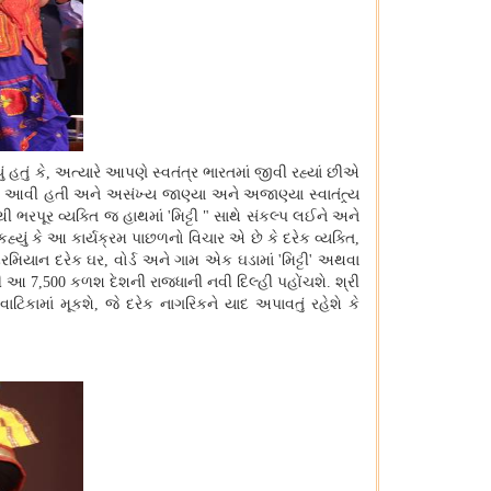
 હતું કે
, અત્યારે આપણે સ્વતંત્ર ભારતમાં જીવી રહ્યાં છીએ
માં આવી હતી અને અસંખ્ય જાણ્યા અને અજાણ્યા સ્વાતંત્ર્ય
િથી ભરપૂર વ્યક્તિ જ હાથમાં 'મિટ્ટી " સાથે સંકલ્પ લઈને અને
્યું કે આ કાર્યક્રમ પાછળનો વિચાર એ છે કે દરેક વ્યક્તિ,
દરમિયાન દરેક ઘર, વોર્ડ અને ગામ એક ઘડામાં 'મિટ્ટી' અથવા
 આ 7,500 કળશ દેશની રાજધાની નવી દિલ્હી પહોંચશે. શ્રી
ાટિકામાં મૂકશે, જે દરેક નાગરિકને યાદ અપાવતું રહેશે કે