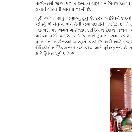
તાજેતરમાં જ આપણું ચંદ્રયાન ચંદ્ર પર શિવશક્તિ પોઇન્ટ
મનમાં ગૌરવની ભાવના જાગી છે.
શ્રી અમિત શાહે જણાવ્યું હતું કે
, દરેક વ્યક્તિને દેશ
જોડવું એ નેતૃત્વ અને તેની જવાબદારીની કસોટી છે. તેમ
આઝાદી કા અમૃત મહોત્સવ દરમિયાન દેશને વિશ્વમાં પ્ર
પાંચમા ક્રમે પહોંચી ગઈ છે અને ટૂંક સમયમાં જ આપણે 
પ્રકારનાં કાર્યક્રમો મારફતે થયો છે. શ્રી શાહે જ
સૈનિકોને સર્જિકલ સ્ટ્રાઇક કરવા માટે પ્રેરણારૂપ છે,
માટે હિંમત પૂરી પાડે છે.