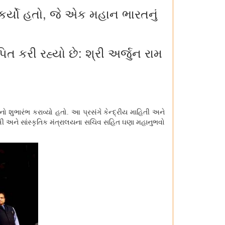
 કર્યો હતો, જે એક મહાન ભારતનું
ાપિત કરી રહ્યો છે: શ્રી અર્જુન રામ
શુભારંભ કરાવ્યો હતો. આ પ્રસંગે કેન્દ્રીય માહિતી અને
લેખી અને સાંસ્કૃતિક મંત્રાલયના સચિવ સહિત ઘણા મહાનુભવો