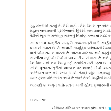
ગૃહ મંત્રીએ કહ્યું કે
, મેરી માટી - મેરા દેશ માત્ર એક 
મહાન બનાવવાની પ્રક્રિયાનો હિસ્સો બનાવવાનું માધ્યમ
પેઢીએ ખૂબ જ મજબૂત ભારતનું નિર્માણ કરવામાં મદદ ક
આ પ્રસંગે કેન્દ્રીય સંસ્કૃતિ રાજ્યમંત્રી શ્રી અર્જુન
કરવાનો સમય છે. તે આપણી સામૂહિક ઓળખની ઉજવણી છે
પાસે એક સમાન વારસો છે. એટલા માટે જ અમે કહ્યું 
ભારતીયો કહીએ છીએ કે આ માટી મારી માતા છે અને હું ત
દેશ વિકાસનાં નવાં ઉદાહરણો સ્થાપિત કરી રહ્યો છે
છીએ. પ્રધાનમંત્રીનાં આહ્વાન પર આપણે સૌએ આઝાદ
અભિયાન શરૂ કરી રહ્યા છીએ. તેમણે વધુમાં જણાવ્યું હ
ધ્વજ ફરકાવીને ભારત આવે છે ત્યારે તેઓ અહીંની માટી
આઝાદી કા અમૃત મહોત્સવના ચાલી રહેલા ગુંજારવની 
CB/GP/NP
સોશિયલ મીડિયા પર અમને ફોલો કરો :