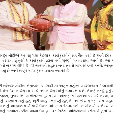
 નરેન્દ્ર મોદીએ આ પહેલમાં કેટલાંક કાર્યક્રમોને સંકલિત કર્યા છે અને 
પિત કરવાના હેતુથી 5 કાર્યક્રમો દ્વારા નવી શ્રેણી બનાવવામાં આવી છે. આ 
ણ"નો સંકલ્પ લીધો છે, જે ભારતને મહાન બનાવવાનો માર્ગ મોકળો કરશે, અમૃ
આવ્યું છે અને રાષ્ટ્રધ્વજ ફરકાવવામાં આવ્યો છે.
શ્રી નરેન્દ્ર મોદીનાં નેતૃત્વમાં આઝાદી કા અમૃત મહોત્સવ દરમિયાન 2 લા
રા દેશ કાર્યક્રમ સાથે આ કાર્યક્રમોનું સમાપન થશે. તેમણે કહ્યું હતું કે
 લક્ષ્ય, ગુલામીની માનસિકતા દૂર કરવા, આપણી પરંપરાઓ પર ગર્વ કરવા, 
આહ્વાન કર્યું હતું. શ્રી શાહે જણાવ્યું હતું કે, આ 'પંચ પ્રણ' એક મહાન ભ
યાન'નું આહ્વાન કર્યાં પછી દેશભરમાં 23 કરોડ મકાનો, કાર્યાલયો અને ઇમારત
ં આહ્વાનનું સન્માન કરીને આખો દેશ હર ઘર તિરંગા અભિયાનમાં જોડાયો હતો 