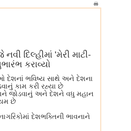
નવી દિલ્હીમાં 'મેરી માટી-
ભારંભ કરાવ્યો
જેઓ દેશનાં ભવિષ્ય સાથે અને દેશના
વાનું કામ કરી રહ્યા છે
તાને જોડવાનું અને દેશને વધુ મહાન
યમ છે
 નાગરિકોમાં દેશભક્તિની ભાવનાને