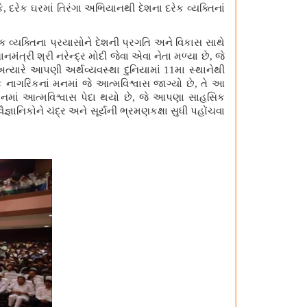
કે, દરેક ઘરમાં તિરંગા અભિયાનથી દેશના દરેક વ્યક્તિનાં
ેક વ્યક્તિના પ્રયાસોને દેશની પ્રગતિ અને વિકાસ સાથે
ંત્રી શ્રી નરેન્દ્ર મોદી જેવા એવા નેતા મળ્યા છે, જે
અત્યારે આપણી અર્થવ્યવસ્થા દુનિયામાં 11મા સ્થાનેથી
રેક નાગરિકનાં મનમાં જે આત્મવિશ્વાસ જાગ્યો છે, તે આ
ાં મનમાં આત્મવિશ્વાસ પેદા થયો છે, જે આપણા સાહસિક
્ઞાનિકોને ચંદ્ર અને સૂર્યની ભ્રમણકક્ષા સુધી પહોંચવા