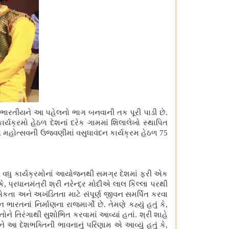
દરેક ભારતીયને આ પહેલનો ભાગ બનવાની તક પૂરી પાડી છે.
કાર્યક્રમો હેઠળ દેશનાં દરેક ગામમાં શિલાલેખો સ્થાપિત
ત મહોત્સવની ઉજવણીમાં વસુધાવંદન કાર્યક્રમ હેઠળ 75
ખથી વધુ કાર્યક્રમોનાં આયોજનથી સમગ્ર દેશમાં ફરી એક
, પ્રધાનમંત્રી શ્રી નરેન્દ્ર મોદીએ લાલ કિલ્લા પરથી
એકતા અને અખંડિતતા માટે સંપૂર્ણ જીવન સમર્પિત કરવા
ારતનાં નિર્માણના રાજમાર્ગો છે. તેમણે કહ્યું હતું કે,
ોને તિરંગાથી સુશોભિત કરવામાં આવ્યાં હતાં. શ્રી શાહે
અને આ દેશભક્તિની ભાવનાનું પરિણામ એ આવ્યું હતું કે,