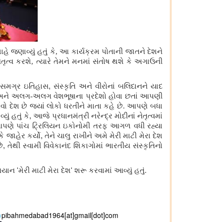
શાહે જણાવ્યું હતું કે, આ કાર્યક્રમ પોતાની જાતને દેશને
તૃત્વ કરશે, ત્યારે તેમને મનમાં સંતોષ થશે કે અગાઉની
 સમગ્ર ઇતિહાસ
,
સંસ્કૃતિ અને વીરોનાં બલિદાનને યાદ
અને અલગ-અલગ વેશભૂષાના પ્રદેશો હોવા છતાં આપણી
 દેશ છે જ્યાં લોકો ધરતીને માતા કહે છે. આપણે બધા
ું હતું કે
,
આજે પ્રધાનમંત્રી નરેન્દ્ર મોદીનાં નેતૃત્વમાં
વે આપણે પાંચ ટ્રિલિયન ઇકોનોમી તરફ આગળ વધી રહ્યા
 જાહેર કર્યો
,
તેને ચાલુ રાખીને અમે મેરી માટી મેરા દેશ
ે
,
તેથી સ્વામી વિવેકાનંદ શિકાગોમાં ભારતીય સંસ્કૃતિનો
ભિયાન
'
મેરી માટી મેરા દેશ
'
શરૂ કરવામાં આવ્યું હતું.
pibahmedabad1964[at]gmail[dot]com