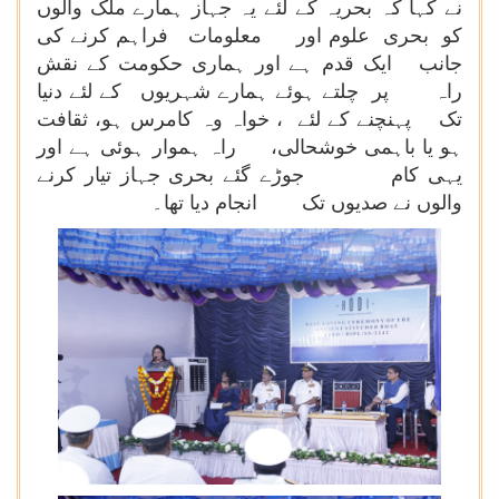
نے کہا کہ بحریہ کے لئے یہ جہاز ہمارے ملک والوں
کو بحری علوم اور معلومات فراہم کرنے کی
جانب ایک قدم ہے اور ہماری حکومت کے نقش
راہ پر چلتے ہوئے ہمارے شہریوں کے لئے دنیا
تک پہنچنے کے لئے ، خواہ وہ کامرس ہو، ثقافت
ہو یا باہمی خوشحالی، راہ ہموار ہوئی ہے اور
یہی کام جوڑے گئے بحری جہاز تیار کرنے
والوں نے صدیوں تک انجام دیا تھا۔