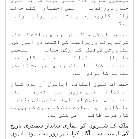
کوششوں سے یہ کام ممکن ہوگا کہ یہ بحری
جہاز دور قدیم میں اختیار کئے جانے
والے کاروباری راستے پر رواں دواں
ہوگا۔
ہندوستان کی مالا مال بحری وراثت کا ذکر
کرتے ہوئے وزیراعظم کی اقتصادی امور کی
مشاورتی کونسل کے رکن جناب سنجیو
سانیال نے کہا کہ یہ یادگار لمحہ
ہمارے ملک کی تابناک بحری وراثت کا جشن
منانے کا موقع ہے۔
چیف آف نیول اسٹاف، ایڈمرل آر ہری کمار
نے کہا کہ اپنی جڑوں پر فخر، اپنے
اقدار پر یقین اور اپنے ماضی کی مکمل
جانکاری اب ہمارے ملک کے عروج کے پیچھے
کار فرما طاقت بن گئی ہے۔
ملک کے شہریوں کو ہماری شاندار سمندری تاریخ
کی اہمیت سے آگاہ کرانے پر زور دیتے ہوئے انہوں