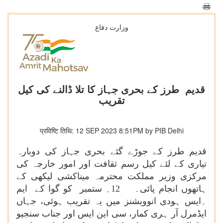
وزارت دفاع
قدیم طرز کے بحری جہاز کا تلا ڈالنے کی کیل
تقریب
प्रविष्टि तिथि: 12 SEP 2023 8:51PM by PIB Delhi
قدیم طرز کے جوڑے گئے بحری جہاز کی دوبارہ
تیاری کے لئے کیل رسم ثقافت اور امور خارجہ کی
مرکزی وزیر مملکت محترمہ میناکشی لیکھی کے
ہاتھوں انجام پائی۔ 12؍ ستمبر کو گوا کے ایم
؍ایس ہودی انوویشنز میں یہ تقریب ہوئی، جہاں
ایڈمرل آر ہری کمار، سی این ایس اور جناب سنجیو