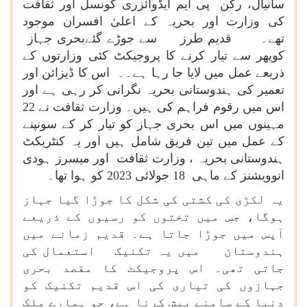
سانیال، رکن پی ایم ایڈوائزری کونسل اور ثقافت
کی وزارت اور بحریہ کے اعلیٰ افسران موجود
تھے۔ قدیم طرز سے جوڑے گئےبحری جہاز
کوپھر سے تیار کرنے کا پروجیکٹ کئی وزارتوں کے
ذریعے عمل میں لایا جا رہا ہے۔۔ اس کا ڈیزائن اور
تعمیر کی ہندوستانی بحریہ نگرانی کر رہی ہے اور
اس میں رقوم فراہم کی ہیں۔ وزارت ثقافت نے 22
مہینوں میں اس بحری جہاز کو تیار کر کے سونپنے
کے عمل میں تین فریق شامل ہیں اور یہ کنٹریکٹ
ہندوستانی بحریہ ، وزارت ثقافت اور میسرز ہودی
انوویشنز کے ماہی 18 جولائی 2023 کو ہوا تھا۔
یہ لکڑی کی کشتی کی شکل کا جوڑا گیا جہاز
ہوگا، جس میں تختوں کو رسیوں کے ذریعے
آپس میں جوڑا جاتا ہے۔ قدیم زمانے میں
ہندوستان میں یہ تکنیک استعمال کی
جاتی تھی۔ اس پروجیکٹ کا مقصد بحری
جہازوں کی تیاری کی اس قدیم تکنیک کو
دنیا کے سامنے پیش کرنا ہے، جو ہمارے ملک