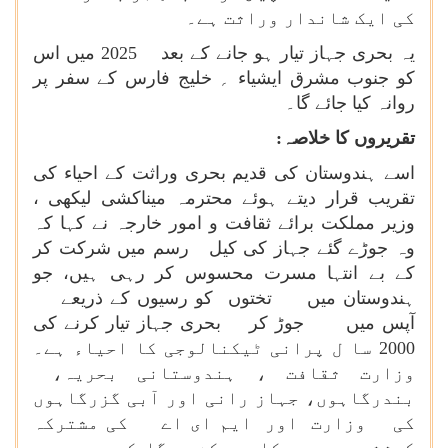
کی ایک شاندار وراثت ہے۔
یہ بحری جہاز تیار ہو جانے کے بعد 2025 میں اس
کو جنوب مشرق ایشیاء ؍ خلیج فارس کے سفر پر
روانہ کیا جائے گا۔
تقریروں کا خلاصہ:
اسے ہندوستان کی قدیم بحری وراثت کے احیاء کی
تقریب قرار دیتے ہوئے محترمہ میناکشی لیکھی ،
وزیر مملکت برائے ثقافت و امور خارجہ نے کہا کہ
وہ جوڑے گئے جہاز کی کیل رسم میں شرکت کر
کے بے انتہا مسرت محسوس کر رہی ہیں، جو
ہندوستان میں تختوں کو رسیوں کے ذریعے
آپس میں جوڑ کر بحری جہاز تیار کرنے کی
2000 سا ل پرانی ٹیکنالوجی کا احیاء ہے۔
وزارت ثقافت ، ہندوستانی بحریہ،
بندرگاہوں، جہاز رانی اور آبی گزرگاہوں
کی وزارت اور ایم ای اے کی مشترکہ