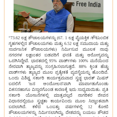
“73.62 ಲಕ್ಷ ಶೌಚಾಲಯಗಳನ್ನು (67. 1 ಲಕ್ಷ ವೈಯಕ್ತಿಕ /ಕೌಟುಂಬಿಕ
ಗೃಹಗಳಲ್ಲಿನ ಶೌಚಾಲಯಗಳು ಮತ್ತು 6.52 ಲಕ್ಷ ಸಮುದಾಯ ಮತ್ತು
ಸಾರ್ವಜನಿಕ ಶೌಚಾಲಯಗಳು) ನಿರ್ಮಿಸುವ ಮೂಲಕ ನಾವು
ನಗರಗಳ ಲಕ್ಷಾಂತರ ಬಡವರಿಗೆ ಘನತೆ ಮತ್ತು ಆರೋಗ್ಯವನ್ನು
ಒದಗಿಸಿದ್ದೇವೆ. ಭಾರತದಲ್ಲಿ 95% ವಾರ್ಡ್‌ಗಳು 100% ಮನೆಯಿಂದ
ನೇರವಾಗಿ ತ್ಯಾಜ್ಯವನ್ನು ಸಂಗ್ರಹಿಸಲಾಗುತ್ತದೆ. 88% ಕ್ಕಿಂತ ಹೆಚ್ಚು
ವಾರ್ಡ್‌ಗಳು ತ್ಯಾಜ್ಯದ ಮೂಲ ಪ್ರತ್ಯೇಕತೆ ವ್ಯವಸ್ಥೆಯನ್ನು ಹೊಂದಿವೆ.
ಒಂದು ವಿಶಿಷ್ಟ ಸರ್ಕಾರಿ ಕಾರ್ಯಕ್ರಮವಾದ ಸ್ವಚ್ಛ ಭಾರತ್ ಮಿಷನ್
ಬದಲಿಗೆ 'ಜನ ಆಂದೋಲನ'ವಾಗಿ ಮಾರ್ಪಾಡುಗೊಂಡು
ವಿಕಸನಹಾಗೂ ವಿಸ್ತಾರಗೊಂಡ ಕಾರಣಕ್ಕೆ ಇದು ಸಾಧ್ಯವಾಯಿತು. ಪ್ರತಿ
ಸರ್ಕಾರಿ ಯೋಜನೆಗಳಲ್ಲಿ ಮಾತ್ರವಲ್ಲದೆ ನಾಗರಿಕರ ಜೀವನ
ವಿಧಾನದಲ್ಲಿಯೂ ಸ್ವಚ್ಛತಾ ಕಾರ್ಯವಿಂದು ಮೂಲ ಸಿದ್ಧಾಂತವಾಗಿ
ಬದಲಾಗಿದೆ. ಕಳೆದ ಒಂಬತ್ತು ವರ್ಷಗಳಲ್ಲಿ 12 ಕೋಟಿ
ಶೌಚಾಲಯಗಳನ್ನು ನಿರ್ಮಿಸಲಾಗಿದ್ದು, ದೇಶವನ್ನು ಬಯಲು ಶೌಚದ