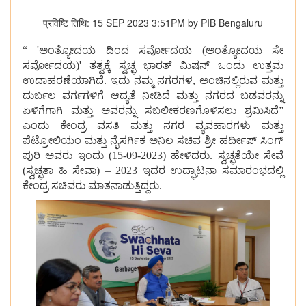
प्रविष्टि तिथि: 15 SEP 2023 3:51PM by PIB Bengaluru
“ 'ಅಂತ್ಯೋದಯ ದಿಂದ ಸರ್ವೋದಯ (ಅಂತ್ಯೋದಯ ಸೇ
ಸರ್ವೋದಯ)' ತತ್ವಕ್ಕೆ ಸ್ವಚ್ಛ ಭಾರತ್ ಮಿಷನ್ ಒಂದು ಉತ್ತಮ
ಉದಾಹರಣೆಯಾಗಿದೆ. ಇದು ನಮ್ಮ ನಗರಗಳ, ಅಂಚಿನಲ್ಲಿರುವ ಮತ್ತು
ದುರ್ಬಲ ವರ್ಗಗಳಿಗೆ ಆದ್ಯತೆ ನೀಡಿದೆ ಮತ್ತು ನಗರದ ಬಡವರನ್ನು
ಏಳಿಗೆಗಾಗಿ ಮತ್ತು ಅವರನ್ನು ಸಬಲೀಕರಣಗೊಳಿಸಲು ಶ್ರಮಿಸಿದೆ”
ಎಂದು ಕೇಂದ್ರ ವಸತಿ ಮತ್ತು ನಗರ ವ್ಯವಹಾರಗಳು ಮತ್ತು
ಪೆಟ್ರೋಲಿಯಂ ಮತ್ತು ನೈಸರ್ಗಿಕ ಅನಿಲ ಸಚಿವ ಶ್ರೀ ಹರ್ದೀಪ್ ಸಿಂಗ್
ಪುರಿ ಅವರು ಇಂದು (15-09-2023) ಹೇಳಿದರು. ಸ್ವಚ್ಛತೆಯೇ ಸೇವೆ
(ಸ್ವಚ್ಛತಾ ಹಿ ಸೇವಾ) – 2023 ಇದರ ಉದ್ಘಾಟನಾ ಸಮಾರಂಭದಲ್ಲಿ
ಕೇಂದ್ರ ಸಚಿವರು ಮಾತನಾಡುತ್ತಿದ್ದರು.