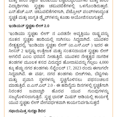
ಮತ್ತು ಶಾಲಾ ಶಿಕ್ಷಣ ಇಲಾಖೆಯು ವಿಶ್ವವಿದ್ಯಾಲಯಗಳು ಮತ್ತು ಶಾಲಾ
ವಿದ್ಯಾರ್ಥಿಗಳು ಸ್ವಚ್ಛತಾ ಚಟುವಟಿಕೆಗಳಲ್ಲಿ ಒಳಗೊಂಡಿರುತ್ತಾರೆ.
ಎಸ್.ಹೆಚ್.ಎಸ್. ಚಟುವಟಿಕೆಗಳಿಗಾಗಿ, ಪೆಟ್ರೋಲ್ ಪಂಪ್‌ಗಳಾದ್ಯಂತ
ಸ್ವಚ್ಛತೆ ಮತ್ತು ಜಾಗೃತಿ ಡ್ರೈವ್‌ಗಳನ್ನು ಕೂಡಾ ಆಯೋಜಿಸಲಾಗುತ್ತದೆ.
ಇಂಡಿಯನ್ ಸ್ವಚ್ಛತಾ ಲೀಗ್ 2.0
'ಇಂಡಿಯಾ ಸ್ವಚ್ಛತಾ ಲೀಗ್' ನ ಎರಡನೇ ಆವೃತ್ತಿಯು ರಾಷ್ಟ್ರವನ್ನು
ನೂತನ ಸ್ವಚ್ಛತಾ ಹಾದಿಯಲ್ಲಿ ಸಾಗಿಸಲು ಸಿದ್ಧವಾಗಿದೆ. ಯುವಕರ
ನೇತೃತ್ವದಲ್ಲಿ, 'ಇಂಡಿಯಾ ಸ್ವಚ್ಛತಾ ಲೀಗ್' (ಐ.ಎಸ್.ಎಲ್ ) ಇದರ ಈ
ಸೀಸನ್ 2 ಇನ್ನಷ್ಟು ಉತ್ತೇಜಕ ಮತ್ತು ಸಂತಸದಾಯಕ ಸ್ವಚ್ಛತಾ ಲೀಗ್
ಆಗಲಿದೆ ಎಂಬ ಭರವಸೆ ನೀಡುತ್ತಿದೆ. ಯುವಕರ ನೇತೃತ್ವದ ನಾಗರಿಕ
ತಂಡಗಳ ಮೂಲಕ ಕಸದ ವಿರುದ್ಧದ ಹೋರಾಟವನ್ನು ಗೆಲ್ಲಲು 4,000
ಕ್ಕೂ ಹೆಚ್ಚು ನಗರ ತಂಡಗಳು ಸೆಪ್ಟೆಂಬರ್ 17, 2023 ರಂದು ಈಗಾಗಲೇ
ಸಿದ್ಧವಾಗಿವೆ. ಈ ವರ್ಷ, ನಗರ ತಂಡಗಳು ಬೀಚ್‌ಗಳು, ಬೆಟ್ಟಗಳು
ಮತ್ತು ಪ್ರವಾಸಿ ಸ್ಥಳಗಳನ್ನು ಸ್ವಚ್ಛಗೊಳಿಸಲು ಪಥಸಂಚಲನ
ಮಾಡುತ್ತಿವೆ. ಐ.ಎಸ್.ಎಲ್ 2.0 - ಈ ಹದಿನೈದು ದಿನಗಳಲ್ಲಿ ಸ್ವಚ್ಛತೆಗಾಗಿ
ನಿರಂತರ ಜವಾಬ್ದಾರಿ ಹೊರವ ಯುವ ಗುಂಪುಗಳನ್ನು
ಸಜ್ಜುಗೊಳಿಸಲಾಗುತ್ತಿದೆ. ಸ್ವಚ್ಛ ಭಾರತ್ ಮಿಷನ್ ಅಡಿಯಲ್ಲಿ ಕಾರ್ಯಕ್ಕೆ
ಯುವ ಸ್ವಚ್ಛತಾ ಲೀಗ್ ವೇಗವರ್ಧಕವಾಗಿ ಕಾರ್ಯನಿರ್ವಹಿಸುತ್ತದೆ
ಸಫಾಯಿಮಿತ್ರ ಸುರಕ್ಷಾ ಶಿಬಿರ