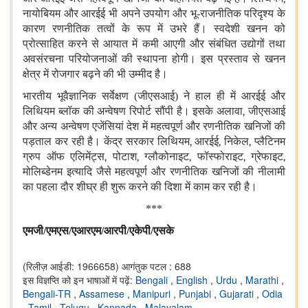
नायोबियम और आरईई भी अपने उपयोग और भू-राजनीतिक परिदृश्य के
कारण रणनीतिक तत्वों के रूप में उभरे हैं। स्वदेशी खनन को
प्रोत्साहित करने से आयात में कमी आएगी और संबंधित उद्योगों तथा
अवसंरचना परियोजनाओं की स्थापना होगी। इस प्रस्ताव से खनन
क्षेत्र में रोजगार बढ़ने की भी उम्मीद है।
भारतीय भूवैज्ञानिक सर्वेक्षण (जीएसआई) ने हाल ही में आरईई और
लिथियम ब्लॉक की अन्वेषण रिपोर्ट सौंपी है। इसके अलावा
,
जीएसआई
और अन्य अन्वेषण एजेंसियां ​​देश में महत्वपूर्ण और रणनीतिक खनिजों की
पड़ताल कर रही है। केंद्र सरकार लिथियम
,
आरईई
,
निकेल
,
प्लैटिनम
ग्रुप ऑफ एलिमेंट्स
,
पोटाश
,
ग्लौकोनाइट
,
फॉस्फोराइट
,
ग्रेफाइट
,
मोलिब्डेनम इत्यादि जैसे महत्वपूर्ण और रणनीतिक खनिजों की नीलामी
का पहला दौर शीघ्र ही शुरू करने की दिशा में काम कर रही है।
***
एमजी/एमएस/एआरएम/आरपी/
ए
केपी
/
एसके
(रिलीज़ आईडी: 1966658)
आगंतुक पटल : 688
इस विज्ञप्ति को इन भाषाओं में पढ़ें:
Bengali
,
English
,
Urdu
,
Marathi
,
Bengali-TR
,
Assamese
,
Manipuri
,
Punjabi
,
Gujarati
,
Odia
,
Tamil
,
Telugu
,
Kannada
,
Malayalam