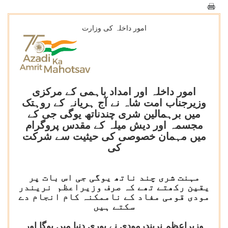
امور داخلہ کی وزارت
امور داخلہ اور امداد باہمی کے مرکزی
وزیرجناب امت شاہ نے آج ہریانہ کے روہتک
میں برہمالین شری چندناتھ یوگی جی کے
مجسمہ اور دیش میلہ کے مقدس پروگرام
میں مہمان خصوصی کی حیثیت سے شرکت
کی
مہنت شری چند ناتھ یوگی جی اس بات پر
یقین رکھتے تھے کہ صرف وزیراعظم نریندر
مودی قومی مفاد کے ناممکنہ کام انجام دے
سکتے ہیں
وزیراعظم نریندرمودی نے پوری دنیا میں یوگا اور