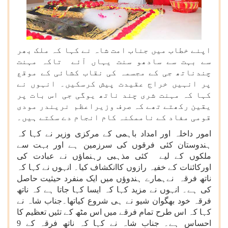
اپنے خطاب میں جناب امت شاہ نے کہا کہ ملک بھر
سے بہت سے سادھو سنت یہاں آئے تاکہ مہنت
چندناتھ جی کے مجسمہ کی نقاب کشائی کے موقع
پر انہیں خراج عقیدت پیش کرسکیں۔ انہوں نے
کہا کہ مہنت شری چند ناتھ یوگی جی اس بات پر
یقین رکھتے تھے کہ صرف وزیراعظم نریندر مودی
قومی مفاد کے ناممکنہ کام انجام دے سکتے ہیں۔
امور داخلہ اور امداد باہمی کے مرکزی وزیر نے کہا کہ
ہندوستان کئی فرقوں کی سرزمین ہے اور بہت سے
ملکوں کے لیے کئی مذہبی رہنماؤں نے عبادت کی
اورکائنات کے خفیہ رازوں کاانکشاف کیا۔ انہوں نے کہا کہ
ناتھ فرقہ نےہمارے ہندوؤں میں ایک منفرد حیثیت حاصل
کی ہے۔ انہوں نے مزید کہا کہ ایسا کہا جاتا ہے کہ ناتھ
فرقہ خود بھگوان شیو نے ہی شروع کیاتھا۔جناب شاہ نے
کہا کہ اس طرح تمام فرقے میں اس مٹھ کے تئیں تعظیم کا
احساس ہے۔ جناب شاہ نے کہا کہ ناتھ فرقہ کے 9