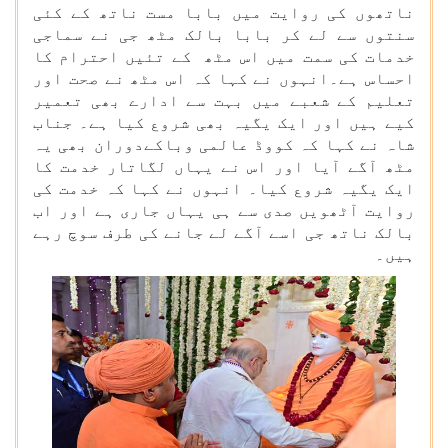
ناتھوں کی روایت میں بابا مست ناتھ کے کئی
سنتوں سے لے کر بابا بالک مٹھ جی نے سماجی
خدمات کی سمت میں اس مٹھ کے تئیں احترام کا
احساس ہے۔انہوں نے کہا کہ اس مٹھ نے صحت اور
تعلیم کے شعبے میں بہت سے ادارے بھی تعمیر
کیے ہیں اور ایک یگیہ بھی شروع کیا ہے۔ جناب
شاہ نے کہا کہ کووڈ عالمی وباکےدوران بھی یہ
مٹھ آگے آیا اور اس نے یہاں لگاتار خدمت کا
ایک یگیہ شروع کیا۔ انہوں نے کہا کہ خدمت کی
روایت آٹھویں صدی سے ہی یہاں جاری ہے اور اب
بالک ناتھ جی اسے آگے لے جانے کی طرف سوچ رہے
ہیں۔