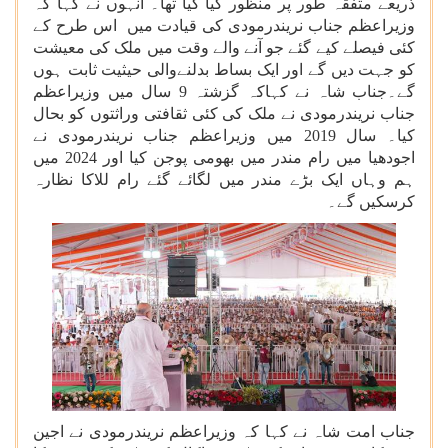
ذریعے متفقہ طور پر منظور کیا گیا تھا۔ انہوں نے کہا کہ
وزیراعظم جناب نریندرمودی کی قیادت میں اس طرح کے
کئی فیصلے کیے گئے جو آنے والے وقت میں ملک کی معیشت
کو جہت دیں گے اور ایک بساط بدلنےوالی حیثیت ثابت ہوں
گے۔جناب شاہ نے کہاکہ گزشتہ 9 سال میں وزیراعظم
جناب نریندرمودی نے ملک کی کئی ثقافتی وراثتوں کو بحال
کیا۔ سال 2019 میں وزیراعظم جناب نریندرمودی نے
اجودھیا میں رام مندر میں بھومی پوجن کیا اور 2024 میں
ہم وہاں ایک بڑے مندر میں لگائے گئے رام للاکا نظارہ
کرسکیں گے۔
جناب امت شاہ نے کہا کہ وزیراعظم نریندرمودی نے اجین