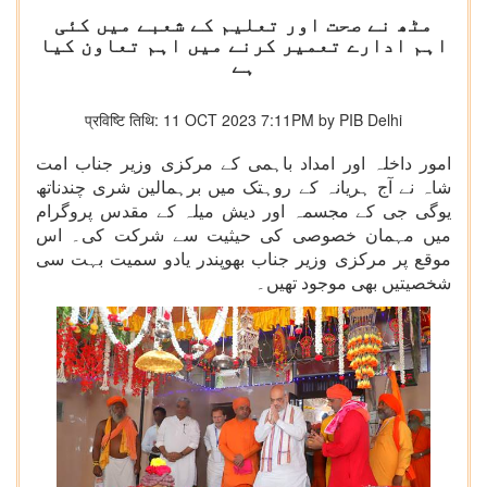
مٹھ نے صحت اور تعلیم کے شعبے میں کئی
اہم ادارے تعمیر کرنے میں اہم تعاون کیا
ہے
प्रविष्टि तिथि: 11 OCT 2023 7:11PM by PIB Delhi
امور داخلہ اور امداد باہمی کے مرکزی وزیر جناب امت
شاہ نے آج ہریانہ کے روہتک میں برہمالین شری چندناتھ
یوگی جی کے مجسمہ اور دیش میلہ کے مقدس پروگرام
میں مہمان خصوصی کی حیثیت سے شرکت کی۔ اس
موقع پر مرکزی وزیر جناب بھوپندر یادو سمیت بہت سی
شخصیتیں بھی موجود تھیں۔