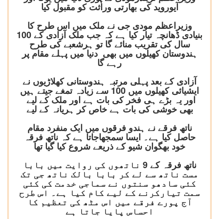
آیوروید کی بھارتی وراثت کو مقبول کیا
وزیراعظم مودی جی نے ملک میں اس طرح کا
بنیادی ڈھانچہ تیار کیا ہے کہ جب ملک آزادی کے 100
سال کی تقریب منائے گا تو ہرشعبے کی طرح
ہندوستان کھیلوں میں بھی دنیا میں پہلے مقام پر
رہے گا
آزادی کے بعد پہلی مرتبہ ہندوستانی کھلاڑیوں نے
ایشیائی کھیلوں میں 100 سے زیادہ تمغے جیتے ہیں
اور یہ بڑے ہی فخر کی بات ہے اور ملک کے لیے
بھی خوشی کی بات ہے خاص کر ہریانہ کے لیے
ناتھ فرقے نے ہندو فرقوں میں ایک منفرد مقام
حاصل کیا ہے۔ ایسا سمجھاجاتا ہے کہ ناتھ فرقہ
خود بھگوان شیو کے ذریعے شروع کیا گیا تھا
ناتھ فرقہ کے 9 ناتھوں کی روایت میں بابا
مست ناتھ سے لے کر بابا بالک ناتھ جی تک
کئی سادھو سنتوں نے سماجی خدمت کی کئی
سمت تیارکرنے کے لیے کام کیا ہے۔ اس طرح
آج پورے فرقے میں اس مٹھ کی تعظیم کا
احساس پایا جاتا ہے