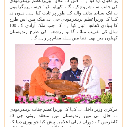
پر دھیان دیا گیا ہے۔ اس کے علاوہ وزیراعظم نریندرمودی
کی جانب سے شروع کیے گئے ’کھیلو انڈیا‘ جیسے پروگراموں
نے ایک بساط بدلنے والے کے طور پر ثابت کیا ہے۔انہوں نے
کہا کہ وزیراعظم نریندرمودی جی نے ملک میں اس طرح
کا بنیادی ڈھانچہ تیار کیا ہے کہ جب ملک آزادی کے 100
سال کی تقریب منائے گا تو ہرشعبے کی طرح ہندوستان
کھیلوں میں بھی دنیا میں پہلے مقام پر رہے گا۔
مرکزی وزیر داخلہ نے کہا کہ وزیراعظم جناب نریندرمودی
نے حال ہی میں ہندوستان میں منعقد ہوئی جی 20
کانفرنس کے دوران دہلی اعلامیہ پیش کیا جو پوری دنیا کے