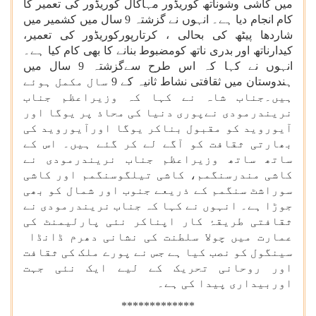
میں کاشی وشوناتھ کوریڈور مہاکال کوریڈور کی تعمیر کا
کام انجام دیا ہے۔ انہوں نے گزشتہ 9 سال میں کشمیر میں
شاردھا پیٹھ کی بحالی ، کرتارپورکوریڈور کی تعمیر،
کیدارناتھ اور بدری ناتھ کومضبوط بنانے کا بھی کام کیا ہے۔
انہوں نے کہا کہ اس طرح سےگزشتہ 9 سال میں
ہندوستان میں ثقافتی نشاط ثانیہ کے 9 سال مکمل ہوئے
ہیں۔جناب شاہ نے کہا کہ وزیراعظم جناب
نریندرمودی نےپوری دنیا کی محاذ پر یوگا اور
آیوروید کو مقبول بناکر یوگا اورآیوروید کی
بھارتی ثقافت کو آگے لے کر گئے ہیں۔ اس کے
ساتھ ساتھ وزیراعظم جناب نریندرمودی نے
کاشی مندرسنگمم، کاشی تیلگوسنگمم اور کاشی
سوراشٹ سنگمم کے ذریعے جنوب اور شمال کو بھی
جوڑا ہے۔ انہوں نے کہا کہ جناب نریندرمودی نے
ثقافتی طریقۂ کار اپناکر نئی پارلیمنٹ کی
عمارت میں چولا سلطنت کی نشانی دھرم ڈانڈا
سینگول کو نصب کیا ہے جس نے پورے ملک کی ثقافت
اور روحانی تحریک کے لیے ایک نئی جہت
اوربیداری پیدا کی ہے۔
*************