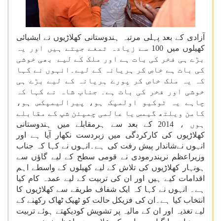
آزادی کے بعد پہلی مرتبہ ہندوستانی کھلاڑیوں نے ایشیائی
کھیلوں میں 100 سے زیادہ تمغے جیتے ہیں اور یہ
بڑے ہی فخر کی بات ہے اور ملک کے لیے بھی خوشی
کی بات ہے خاص کر ہریانہ کے لیے۔انہوں نے کہا
کہ یہ ملک خاص کر پورے ہریانہ کے لیے بڑے ہی
خوشی اور فخر کی بات ہے۔ جناب شاہ نے کہا کہ
چاہے یہ ٹوکیو اولمپک ہو، پیرالیمپکس ہو،
کامن ویلتھ گیمس یا عالمی چمپئن شپ کے مقابلے
ہوں ، 2014 کے بعد سے ہرمقابلے میں ہندوستانی
کھلاڑیوں کی کارکردگی میں زبردست نکھار آیا ہے اور
انہوں نےشاندار پیش رفت کی ہے۔انہوں نے کہا کہ جناب
وزیراعظم نریندرمودی نے قومی سطح کے لیے گاؤں سے
ہونہار کھلاڑیوں کی تلاش کے لیے کھیلوں کے واسطے اہم
اقدامات کیے ہیں اور ان کی تربیت کے لیے عمدہ کام کیا
ہے۔ انہوں نے کہا کہ ایک شفاف طریقے سے کھلاڑیوں کا
انتخاب کیا ہے۔ان کی فزیکل حالت کو ٹھیک ٹھاک رکھنے کے
لیے تغذیہ اور ان کے مالیہ پر تشویش کودیکھتے ہوئے تربیت