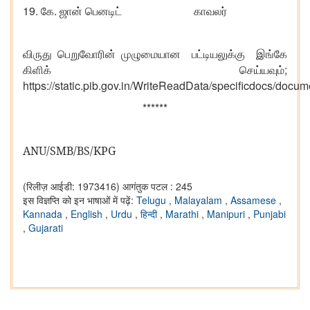
19.
.
கே
ஜான்
பெனடிட் காவலர்
விருது
பெறுவோரின்
முழுமையான
பட்டியலுக்கு
இங்கே
;
கிளிக்
செய்யவும்
https://static.pib.gov.in/WriteReadData/specificdocs/do
******
ANU/SMB/BS/KPG
(रिलीज़ आईडी: 1973416)
आगंतुक पटल : 245
इस विज्ञप्ति को इन भाषाओं में पढ़ें:
Telugu
,
Malayalam
,
Assamese
,
Kannada
,
English
,
Urdu
,
हिन्दी
,
Marathi
,
Manipuri
,
Punjabi
,
Gujarati