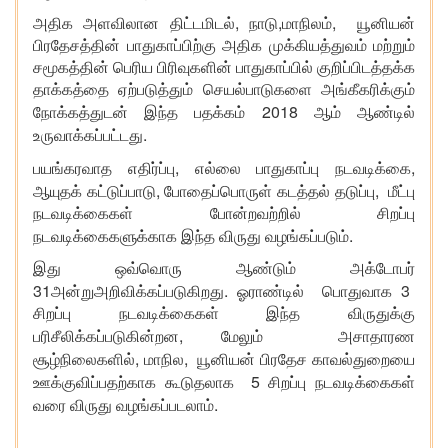
,
,
,
அதிக
அளவிலான
திட்டமிடல்
நாடு
மாநிலம்
யூனியன்
பிரதேசத்தின்
பாதுகாப்பிற்கு
அதிக
முக்கியத்துவம்
மற்றும்
சமூகத்தின்
பெரிய
பிரிவுகளின்
பாதுகாப்பில்
குறிப்பிடத்தக்க
தாக்கத்தை
ஏற்படுத்தும்
செயல்பாடுகளை
அங்கீகரிக்கும்
2018
நோக்கத்துடன்
இந்த
பதக்கம்
ஆம்
ஆண்டில்
.
உருவாக்கப்பட்டது
,
,
பயங்கரவாத
எதிர்ப்பு
எல்லை
பாதுகாப்பு
நடவடிக்கை
,
,
ஆயுதக்
கட்டுப்பாடு
போதைப்பொருள்
கடத்தல்
தடுப்பு
மீட்பு
நடவடிக்கைகள்
போன்றவற்றில்
சிறப்பு
.
நடவடிக்கைகளுக்காக
இந்த
விருது
வழங்கப்படும்
இது
ஒவ்வொரு
ஆண்டும்
அக்டோபர்
31
.
3
அன்றுஅறிவிக்கப்படுகிறது
ஓராண்டில்
பொதுவாக
சிறப்பு
நடவடிக்கைகள்
இந்த
விருதுக்கு
,
பரிசீலிக்கப்படுகின்றன
மேலும்
அசாதாரண
,
,
சூழ்நிலைகளில்
மாநில
யூனியன்
பிரதேச
காவல்துறையை
5
ஊக்குவிப்பதற்காக
கூடுதலாக
சிறப்பு
நடவடிக்கைகள்
.
வரை
விருது
வழங்கப்படலாம்