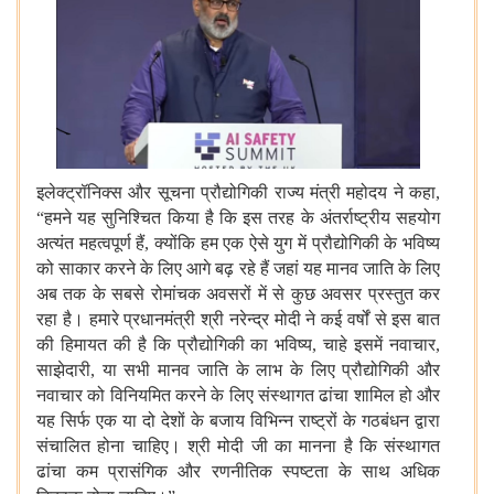
इलेक्ट्रॉनिक्स
और
सूचना
प्रौद्योगिकी
राज्य
मंत्री
महोदय
ने
कहा
,
“
हमने
यह
सुनिश्चित
किया
है
कि
इस
तरह
के
अंतर्राष्ट्रीय
सहयोग
अत्यंत
महत्वपूर्ण
हैं
,
क्योंकि
हम
एक
ऐसे
युग
में
प्रौद्योगिकी
के
भविष्य
को
साकार
करने
के
लिए
आगे
बढ़
रहे
हैं
जहां
यह
मानव
जाति
के
लिए
अब
तक
के
सबसे
रोमांचक
अवसरों
में
से
कुछ
अवसर
प्रस्तुत
कर
रहा
है।
हमारे
प्रधानमंत्री
श्री
नरेन्द्र
मोदी
ने
कई
वर्षों
से
इस
बात
की
हिमायत
की
है
कि
प्रौद्योगिकी
का
भविष्य
,
चाहे
इसमें
नवाचार
,
साझेदारी
,
या
सभी
मानव
जाति
के
लाभ
के
लिए
प्रौद्योगिकी
और
नवाचार
को
विनियमित
करने
के
लिए
संस्थागत
ढांचा
शामिल
हो
और
यह
सिर्फ
एक
या
दो
देशों
के
बजाय
विभिन्न
राष्ट्रों
के
गठबंधन
द्वारा
संचालित
होना
चाहिए।
श्री
मोदी
जी
का
मानना
है
कि
संस्थागत
ढांचा
कम
प्रासंगिक
और
रणनीतिक
स्पष्टता
के
साथ
अधिक