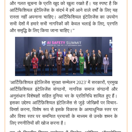
और
गलत
सूचना
के
प्रति
खुद
को
खुला
रखते
हैं।
यह
स्पष्ट
है
कि
आर्टिफिशियल
इंटेलिजेंस
के
संदर्भ
में
हमें
आने
वाले
वर्षों
के
लिए
यह
रास्ता
नहीं
अपनाना
चाहिए।
आर्टिफिशियल
इंटेलिजेंस
का
उपयोग
सभी
देशों
में
हमारे
सभी
नागरिकों
की
केवल
भलाई
के
लिए
,
प्रगति
और
समृद्धि
के
लिए
किया
जाना
चाहिए।
”
'
आर्टिफ़िशियल
इंटेलिजेंस
सुरक्षा
सम्मेलन
2023'
में
सरकारों
,
प्रमुख
आर्टिफ़िशियल
इंटेलिजेंस
संगठनों
,
नागरिक
समाज
संगठनों
और
अनुसंधान
विशेषज्ञों
सहित
दुनिया
भर
के
प्रतिनिधि
शामिल
हुए
हैं।
इसका
उद्देश्य
आर्टिफ़िशियल
इंटेलिजेंस
से
जुड़े
जोखिमों
पर
विचार
-
विमर्श
करना
,
विशेष
रूप
से
इसके
विकास
के
अत्याधुनिक
स्तर
पर
और
विश्व
स्तर
पर
समन्वित
प्रयासों
के
माध्यम
से
उनके
शमन
के
लिए
रणनीतियों
की
खोज
करना
है।