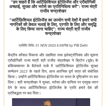
"हम चाहते हैं कि आर्टिफ़िशियल इंटेलिजेंस और प्रौद्योगिकी
अच्छाई, सुरक्षा और भरोसे का प्रतिनिधित्व करें": राज्य मंत्री
राजीव चन्द्रशेखर
"आर्टिफ़िशियल इंटेलिजेंस का उपयोग सभी देशों में हमारे सभी
नागरिकों की केवल भलाई के लिए, प्रगति के लिए और समृद्धि
के लिए किया जाना चाहिए": राज्य मंत्री श्री राजीव
चन्द्रशेखर
प्रविष्टि तिथि: 01 NOV 2023 6:55PM by PIB Delhi
केंद्रीय
कौशल
विकास
और
उद्यमिता
तथा
इलेक्ट्रॉनिक्स
और
सूचना
प्रौद्योगिकी
राज्य
मंत्री
श्री
राजीव
चंद्रशेखर
ने
ब्रिटेन
(
यूके
)
के
बकिंघमशायर
के
बैलेचले
पार्क
में
'
आर्टिफ़िशियल
इंटेलिजेंस
सुरक्षा
सम्मेलन
2023'
के
पहले
दिन
,
आज
आरंभिक
पूर्ण
सत्र
को
संबोधित
किया।
उन्होंने
आर्टिफिशियल
इंटेलिजेंस
पर
भारत
के
दृष्टिकोण
पर
बल
दिया।
श्री
चन्द्रशेखर
ने
सुरक्षा
,
भरोसा
और
दायित्व
पर
प्रमुख
ध्यान
देने
के
साथ
आर्टिफिशियल
इंटेलिजेंस
के
प्रति
हमारे
देश
की
प्रतिबद्धता
पर
बल
दिया।