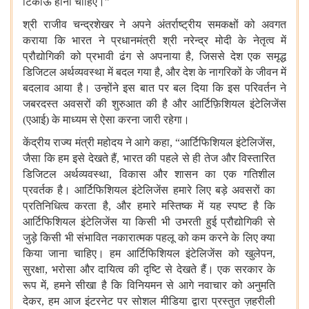
टिकाऊ
होना
चाहिए।
”
श्री
राजीव
चन्द्रशेखर
ने
अपने
अंतर्राष्ट्रीय
समकक्षों
को
अवगत
कराया
कि
भारत
ने
प्रधानमंत्री
श्री
नरेन्द्र
मोदी
के
नेतृत्व
में
प्रौद्योगिकी
को
प्रभावी
ढंग
से
अपनाया
है
,
जिससे
देश
एक
समृद्ध
डिजिटल
अर्थव्यवस्था
में
बदल
गया
है
,
और
देश
के
नागरिकों
के
जीवन
में
बदलाव
आया
है।
उन्होंने
इस
बात
पर
बल
दिया
कि
इस
परिवर्तन
ने
जबरदस्त
अवसरों
की
शुरुआत
की
है
और
आर्टिफ़िशियल
इंटेलिजेंस
(
एआई
)
के
माध्यम
से
ऐसा
करना
जारी
रहेगा।
केंद्रीय
राज्य
मंत्री
महोदय
ने
आगे
कहा
, “
आर्टिफिशियल
इंटेलिजेंस
,
जैसा
कि
हम
इसे
देखते
हैं
,
भारत
की
पहले
से
ही
तेज
और
विस्तारित
डिजिटल
अर्थव्यवस्था
,
विकास
और
शासन
का
एक
गतिशील
प्रवर्तक
है।
आर्टिफिशियल
इंटेलिजेंस
हमारे
लिए
बड़े
अवसरों
का
प्रतिनिधित्व
करता
है
,
और
हमारे
मस्तिष्क
में
यह
स्पष्ट
है
कि
आर्टिफिशियल
इंटेलिजेंस
या
किसी
भी
उभरती
हुई
प्रौद्योगिकी
से
जुड़े
किसी
भी
संभावित
नकारात्मक
पहलू
को
कम
करने
के
लिए
क्या
किया
जाना
चाहिए।
हम
आर्टिफिशियल
इंटेलिजेंस
को
खुलेपन
,
सुरक्षा
,
भरोसा
और
दायित्व
की
दृष्टि
से
देखते
हैं।
एक
सरकार
के
रूप
में
,
हमने
सीखा
है
कि
विनियमन
से
आगे
नवाचार
को
अनुमति
देकर
,
हम
आज
इंटरनेट
पर
सोशल
मीडिया
द्वारा
प्रस्तुत
ज़हरीली