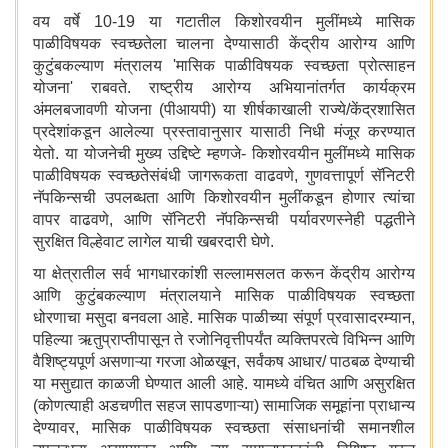
वय वर्षे 10-19 या गटातील किशोरवयीन मुलींमध्ये मासिक
पाळीविषयक स्वच्छतेला चालना देण्यासाठी केंद्रीय आरोग्य आणि
कुटुंबकल्याण मंत्रालय 'मासिक पाळीविषयक स्वच्छता प्रोत्साहन
योजना' राबवते. राष्ट्रीय आरोग्य अभियानांतर्गत कार्यक्रम
अंमलबजावणी योजना (पीआयपी) या शीर्षकाखाली राज्ये/केंद्रशासित
प्रदेशांकडून आलेल्या प्रस्तावानुसार यासाठी निधी मंजूर करण्यात
येतो. या योजनेची मुख्य उद्दिष्टे म्हणजे- किशोरवयीन मुलींमध्ये मासिक
पाळीविषयक स्वच्छतेसंबंधी जागरूकता वाढवणे, गुणवत्तापूर्ण सॅनिटरी
नॅपकिन्सची उपलब्धता आणि किशोरवयीन मुलींकडून होणार त्यांचा
वापर वाढवणे, आणि सॅनिटरी नॅपकिन्सची पर्यावरणस्नेही पद्धतीने
सुरक्षित विल्हेवाट लागेल याची खबरदारी घेणे.
या क्षेत्रातील सर्व भागधारकांशी सल्लामसलत करून केंद्रीय आरोग्य
आणि कुटुंबकल्याण मंत्रालयाने मासिक पाळीविषयक स्वच्छता
धोरणाचा मसुदा बनवला आहे. मासिक पाळीच्या संपूर्ण प्रवासादरम्यान,
पहिल्या ऋतुप्राप्तीपासून ते रजोनिवृत्तीपर्यंत व्यक्तिपरत्वे विभिन्न आणि
वैशिष्ट्यपूर्ण असणाऱ्या गरजा ओळखून, सर्वंकष आधार/ पाठबळ देण्याची
या मसुद्यात काळजी घेण्यात आली आहे. यामध्ये वंचित आणि असुरक्षित
(कोणत्याही अडचणीत सहज सापडणाऱ्या) सामाजिक समूहांना प्राधान्य
देण्यावर, मासिक पाळीविषयक स्वच्छता संसाधनांची समानशील