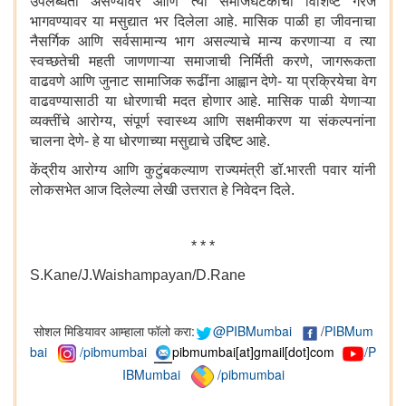
उपलब्धता असण्यावर आणि त्या समाजघटकांची विशिष्ट गरज
भागवण्यावर या मसुद्यात भर दिलेला आहे. मासिक पाळी हा जीवनाचा
नैसर्गिक आणि सर्वसामान्य भाग असल्याचे मान्य करणाऱ्या व त्या
स्वच्छतेची महती जाणणाऱ्या समाजाची निर्मिती करणे, जागरूकता
वाढवणे आणि जुनाट सामाजिक रूढींना आह्वान देणे- या प्रक्रियेचा वेग
वाढवण्यासाठी या धोरणाची मदत होणार आहे. मासिक पाळी येणाऱ्या
व्यक्तींचे आरोग्य, संपूर्ण स्वास्थ्य आणि सक्षमीकरण या संकल्पनांना
चालना देणे- हे या धोरणाच्या मसुद्याचे उद्दिष्ट आहे.
केंद्रीय आरोग्य आणि कुटुंबकल्याण राज्यमंत्री डॉ.भारती पवार यांनी
लोकसभेत आज दिलेल्या लेखी उत्तरात हे निवेदन दिले.
* * *
S.Kane/J.Waishampayan/D.Rane
सोशल मिडियावर आम्हाला फॉलो करा:
@PIBMumbai
/
PIBMum
bai
/pibmumbai
pibmumbai[at]gmail[dot]com
/P
IBMumbai
/pibmumbai