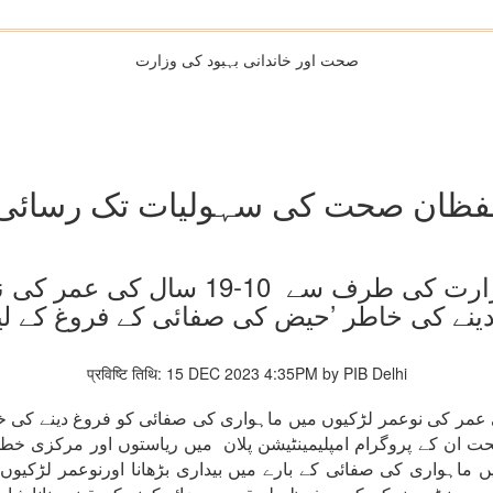
صحت اور خاندانی بہبود کی وزارت
فظان صحت کی سہولیات تک رسائی ک
صحت اور خاندانی بہبود کی وزارت كی 
ینے کی خاطر ’حیض کی صفائی کے فروغ کے لیے 
प्रविष्टि तिथि: 15 DEC 2023 4:35PM by PIB Delhi
عمر
کی
نوعمر
لڑکیوں
میں
ماہواری
کی
صفائی
کو
فروغ
دینے
کی
خ
حت
ان
کے
پروگرام
امپلیمینٹیشن
پلان
میں
ریاستوں
اور
مركزی
خطو
ں
ماہواری
کی
صفائی
کے
بارے
میں
بیداری
بڑھانا
اورنوعمر
لڑکیوں