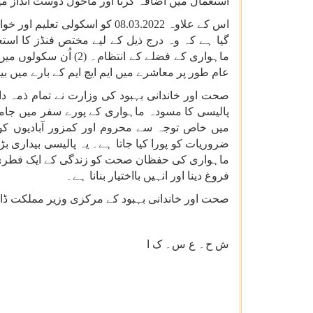
استعمال
میں
اضافہ
کرنا
اور
ماحول
دوست
انداز
می
اس
کے
علاوہ
08.03.2022
کو
اسكولی
تعلیم
اور
خوا
گیا
ہے
کہ
وہ
درج
ذیل
کے
لیے
مختص
فنڈز
کا
استع
ماہواری
کے
فضلے
کے
انتظام۔
(2)
اُن
سکولوں
میں
عام
طور
پر
معاشرے
میں
ایم
ایچ
ایم
کے
بارے
میں
بی
صحت
اور
خاندانی
بہبود
کی
وزارت
نے
تمام
ذمہ
دا
پالیسی
کا
مسودہ
ماہواری
کے
پورے
سفر
میں
جام
میں
خاص
توجہ
سے
محروم
اور
کمزور
آبادیوں
کو
ضروریات
کو
پورا
کیا
جاتا
ہے۔
یہ
پالیسی
بیداری
بڑ
ماہواری
کی
حفظان
صحت
کو
زندگی
کے
ایک
فطری
فروغ
دینا
اور
انہیں
بااختیار
بنانا
ہے۔
صحت
اور
خاندانی
بہبود
کے
مرکزی
وزیر
مملکت
ڈا
ش ح۔ ع
س۔ ک ا