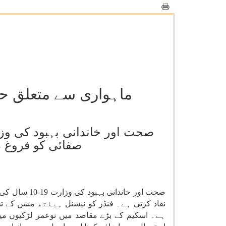
ماہواری سے متعلق ح
صفائی کو فروغ د
صحت
اور
خاندانی
بہبود
کی
وزارت
10-19
سال
کی
نفاذ
کرتی
ہے۔
فنڈز
کو
نیشنل
ہیلتھ
مشن
کے
ت
ہے۔
اسکیم
کے
بڑے
مقاصد
میں
نوعمر
لڑکیوں
می