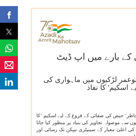
ے بارے میں اپ ڈیٹ
طرف سے 10-19 سال کی عمر کی نوعمر لڑکیوں میں ماہواری کی
اسکیم‘ کا نفاذ
اطر
’
حیض
کی
صفائی
کے
فروغ
کے
لیے
اسکیم
‘
کا
ں
سے
موصولہ
تجاویز
کی
بنیاد
پر
منظور
کیا
جاتا
کی
اعلیٰ
معیار
کے
سینیٹری
نیپکن
تک
رسائی
اور