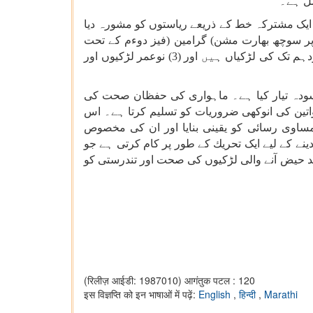
ل
ہے۔
ایک
مشترکہ
خط
کے
ذریعے
ریاستوں
کو
مشورہ
دیا
ر
سوچھ
بھارت
مشن
(
گرامین
)
فیز
دوءم
کے
تحت
دہم
تک
کی
لڑکیاں
ہیں
اور
(3)
نوعمر
لڑکیوں
اور
ودہ
تیار
کیا
ہے۔
ماہواری
کی
حفظان
صحت
کی
تین
کی
انوکھی
ضروریات
کو
تسلیم
کرتا
ہے۔
اس
ساوی
رسائی
کو
یقینی
بنایا
اور
ان
کی
مخصوص
ینے
کے
لیے
ایک
تحریك
کے
طور
پر
کام
کرتی
ہے
جو
حیض
آنے
والی
لڑكیوں
کی
صحت
اور
تندرستی
كو
(रिलीज़ आईडी: 1987010)
आगंतुक पटल : 120
इस विज्ञप्ति को इन भाषाओं में पढ़ें:
English
,
हिन्दी
,
Marathi