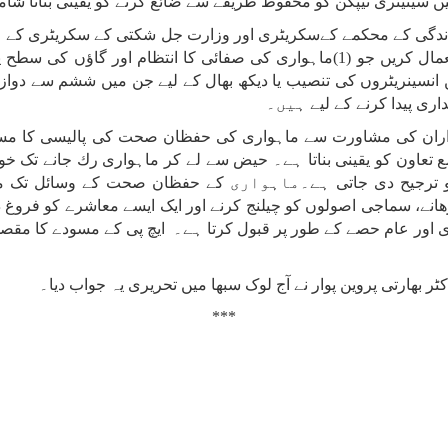
ں
سینیٹری
نیپکن
کو
محفوظ
طریقے
سے
ضائع
کرنے
کو
یقینی
بنانا
شام
ندگی
كے
محكمے
كےسکریٹری
اور
وزارت
جل
شکتی
كے
سكریٹری
کے
مال
کریں
جو
(1)
ماہواری
کی
صفائی
کا
انتظام
اور
گاؤں
کی
سطح
پ
انسینریٹروں
کی
تنصیب
یا
دیکھ
بھال
کے
لیے
جن
میں
ششم
سے
دواز
داری
پیدا
کرنے
کے
لیے
ہیں۔
ران
کی
مشاورت
سے
ماہواری
کی
حفظان
صحت
کی
پالیسی
کا
مس
ع
تعاون
کو
یقینی
بناتا
ہے۔
حیض
سے
لے
کر
ماہواری
رك
جانے
تک
خوا
ترجیح
دی
جاتی
ہے۔ماہواری
کے
حفظان
صحت
کے
وسائل
تک
م
ھانے،
سماجی
اصولوں
کو
چیلنج
کرنے
اور
ایک
ایسے
معاشرے
کو
فروغ
د
اور
عام
حصے
کے
طور
پر
قبول
کرتا
ہے۔
ایچ
پی
کے
مسودے
کا
مقصد
کٹر
بھارتی
پروین
پوار
نے
آج
لوک
سبھا
میں
تحریری
یہ
جواب
دیا۔
***