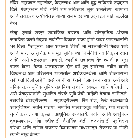
मंदिर, महाकाल महालोक, केदारनाथ धाम आणि बुद्ध सर्किटचे उदाहरण
दिले. पंतप्रधान मोदी यांनी राम सर्किटवर सुरू असलेल्या कामाचा
आणि लवकरच अयोध्येत होणाऱ्या राम मंदिराच्या उद्घाटनाचाही उल्लेख
केला.
जेव्हा एखादं राष्ट्र सामाजिक वास्तव आणि सांस्कृतिक ओळख
समाविष्ट करते तेव्हाच सर्वांगीण विकास शक्य होतो यावर पंतप्रधानांनी
भर दिला. “म्हणूनच, आज आपल्या ‘तीर्थां' ना नवसंजीवनी मिळत आहे
आणि भारत आधुनिक पायाभूत सुविधांच्या निर्मितीचे नवे विक्रम रचत
आहे”, असे पंतप्रधान म्हणाले. काशीचे उदाहरण देत त्यांनी हा मुद्दा
स्पष्ट केला. गेल्या आठवड्यात दोन वर्षे पूर्ण झालेल्या नवीन काशी
विश्वनाथ धाम परिसराने शहरातील अर्थव्यवस्थेला आणि रोजगाराला
नवी गती दिली आहे.", असे त्यांनी सांगितले. "आता बनारसचा अर्थ आहे
- विकास, आधुनिक सुविधांसह विश्वास आणि स्वच्छता आणि परिवर्तन",
असे पंतप्रधानांनी सुधारित संपर्क सुविधांची माहिती देताना सांगितले.
रस्त्यांचे चौपदरीकरण - सहापदरीकरण, रिंग रोड, रेल्वे स्थानकाचे
अपग्रेडेशन, नवीन गाड्या, समर्पित मालवाहतूक मार्गिका, गंगा घाटांचे
नूतनीकरण, गंगा क्रूझ, आधुनिक रुग्णालये, नवीन आणि आधुनिक
दुग्धव्यवसाय, गंगा नदीकाठी नैसर्गिक शेती, तरुणांसाठी प्रशिक्षण
संस्था आणि सांसद रोजगार मेळाव्याच्या माध्यमातून रोजगार या गोष्टी
त्यांनी नमूद केल्या.