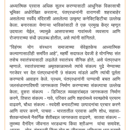
अध्यात्मिक प्रवास अधिक सुलभ करण्यासाठी आधुनिक विकासाची
भूमिका अधोरेखित करताना, पंतप्रधानांनी वाराणसी शहराबाहेर
असलेल्या स्वर्वेद मंदिराशी असलेल्या उत्कृष्ट कनेक्टिव्हिटीचा उल्लेख
केला. बनारसला येणाऱ्या भाविकांसाठी ते एक प्रमुख केंद्र म्हणून
उदयाला येईल, ज्यामुळे आसपासच्या गावांमध्ये व्यवसाय आणि
रोजगाराच्या संधी उपलब्ध होतील, असे त्यांनी सांगितले.
“विहंगम योग संस्थान समाजाच्या सेवेइतकेच आध्यात्मिक
कल्याणासाठीही समर्पित आहे”, महर्षी सदाफल देवजी हे योगनिष्ठ संत
तसेच स्वातंत्र्यासाठी लढलेले स्वातंत्र्य सैनिक होते, असे पंतप्रधान
म्हणाले. स्वातंत्र्याच्या अमृतकाळामध्ये त्यांचे संकल्प पुढे नेण्याच्या
गरजेवर भर देत पंतप्रधानांनी 9 संकल्प मांडले आणि त्यांची पूर्तता
करण्याचे आवाहन केले. प्रथम, पंतप्रधानांनी पाण्याची बचत आणि
जलसंधारणाविषयी जागरूकता निर्माण करण्याच्या संकल्पाचा उल्लेख
केला, दुसरा संकल्प - डिजिटल व्यवहारांबद्दल जागरूकता निर्माण
करणे, तिसरा संकल्प - गावे, परिसर आणि शहरांमध्ये स्वच्छतेचे प्रयत्न
वाढवणे, चौथा संकल्प - स्वदेशी बनावटीच्या उत्पादनांचा प्रचार करणे
आणि वापर करणे, पाचवा - भारतातील प्रवास आणि शोध, सहावा-
शेतकऱ्यांमध्ये नैसर्गिक शेतीबद्दल जागरुकता वाढवणे, सातवा संकल्प –
तुमच्या दैनंदिन जीवनात भरडधान्य किंवा श्रीअन्न यांचा समावेश,