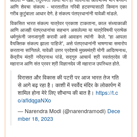
आठवा – खेळ, तंदुरुस्ती किंवा योग हा जीवनाचा अविभाज्य भाग बनवणे
आणि शेवचा संकल्प - भारतातील गरिबी हटवण्यासाठी किमान एका
गरीब कुटुंबाला आधार देणे. हे संकल्प पंतप्रधानांनी यावेळी मांडले.
विकसित भारत संकल्प यात्रेवर प्रकाश टाकताना, काल संध्याकाळी
आणि आजही पंतप्रधानांचा सहभाग असलेल्या या यात्रेविषयी प्रत्येक
धर्मगुरूंनी जनजागृती करावी असे आवाहन त्यांनी केले. “हा आपला
वैयक्तिक संकल्प झाला पाहिजे”, असे पंतप्रधानांनी भाषणाचा समारोप
करताना सांगितले. यावेळी उत्तर प्रदेशचे मुख्यमंत्री योगी आदित्यनाथ,
केंद्रीय मंत्री नरेंद्रनाथ पांडे, सद्गुरु आचार्य श्री स्वतंत्रदेव जी
महाराज आणि संत प्रवर श्री विज्ञानदेव जी महाराज उपस्थित होते.
विरासत और विकास की पटरी पर आज भारत तेज गति
से आगे बढ़ रहा है। काशी में स्वर्वेद मंदिर के लोकार्पण में
शामिल होना मेरे लिए सौभाग्य की बात है।
https://t.c
o/afIdqgaNXo
— Narendra Modi (@narendramodi)
Dece
mber 18, 2023