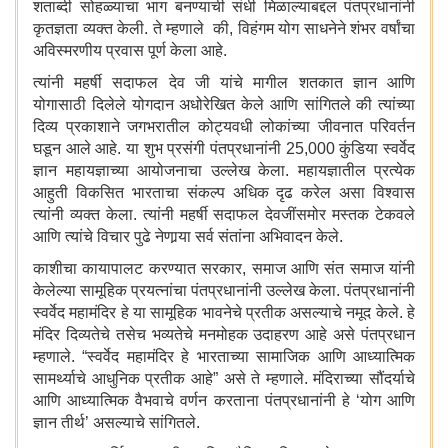
शताब्दी सोहळ्याचा भाग बनण्याची संधी मिळाल्याबद्दल पंतप्रधानांनी
कृतज्ञता व्यक्त केली. ते म्हणाले की, विहंगम योग साधनेने शंभर वर्षांचा
अविस्मरणीय प्रवास पूर्ण केला आहे.
त्यांनी महर्षी सदाफल देव जी यांचे मागील शतकात ज्ञान आणि
योगासाठी दिलेले योगदान अधोरेखित केले आणि सांगितले की त्यांच्या
दिव्य प्रकाशाने जगभरातील कोट्यवधी लोकांच्या जीवनात परिवर्तन
घडून आले आहे. या शुभ प्रसंगी पंतप्रधानांनी 25,000 कुंडिया स्वर्वेद
ज्ञान महायज्ञाच्या आयोजनाचा उल्लेख केला. महायज्ञातील प्रत्येक
आहुती विकसित भारताचा संकल्प अधिक दृढ करेल असा विश्वास
त्यांनी व्यक्त केला. त्यांनी महर्षी सदाफल देवजींसमोर मस्तक टेकवले
आणि त्यांचे विचार पुढे नेणार्‍या सर्व संतांना अभिवादन केले.
काशीचा कायापालट करण्यात सरकार, समाज आणि संत समाज यांनी
केलेल्या सामूहिक प्रयत्नांचा पंतप्रधानांनी उल्लेख केला. पंतप्रधानांनी
स्वर्वेद महामंदिर हे या सामूहिक भावनेचे प्रतीक असल्याचे नमूद केले. हे
मंदिर दिव्यतेचे तसेच भव्यतेचे मनमोहक उदाहरण आहे असे पंतप्रधान
म्हणाले. “स्वर्वेद महामंदिर हे भारताच्या सामाजिक आणि आध्यात्मिक
सामर्थ्याचे आधुनिक प्रतीक आहे” असे ते म्हणाले. मंदिराच्या सौंदर्याचे
आणि आध्यात्मिक वैभवाचे वर्णन करताना पंतप्रधानांनी हे ‘योग आणि
ज्ञान तीर्थ’ असल्याचे सांगितले.