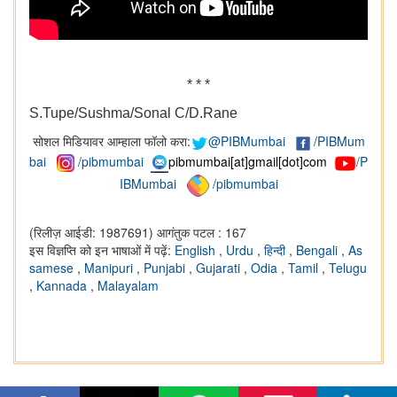
* * *
S.Tupe/Sushma/Sonal C/D.Rane
सोशल मिडियावर आम्हाला फॉलो करा:
@PIBMumbai
/
PIBMum
bai
/pibmumbai
pibmumbai[at]gmail[dot]com
/P
IBMumbai
/pibmumbai
(रिलीज़ आईडी: 1987691)
आगंतुक पटल : 167
इस विज्ञप्ति को इन भाषाओं में पढ़ें:
English
,
Urdu
,
हिन्दी
,
Bengali
,
As
samese
,
Manipuri
,
Punjabi
,
Gujarati
,
Odia
,
Tamil
,
Telugu
,
Kannada
,
Malayalam