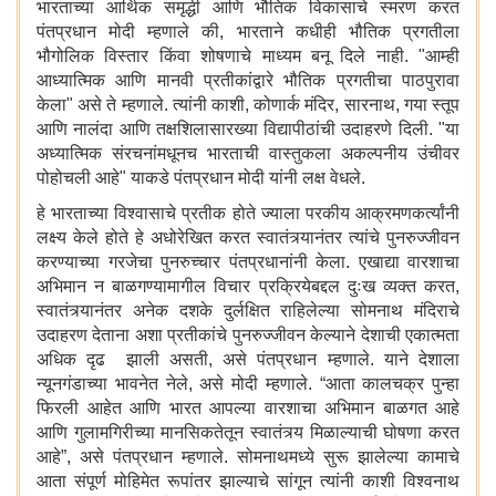
भारताच्या आर्थिक समृद्धी आणि भौतिक विकासाचे स्मरण करत
पंतप्रधान मोदी म्हणाले की, भारताने कधीही भौतिक प्रगतीला
भौगोलिक विस्तार किंवा शोषणाचे माध्यम बनू दिले नाही. "आम्ही
आध्यात्मिक आणि मानवी प्रतीकांद्वारे भौतिक प्रगतीचा पाठपुरावा
केला" असे ते म्हणाले. त्यांनी काशी, कोणार्क मंदिर, सारनाथ, गया स्तूप
आणि नालंदा आणि तक्षशिलासारख्या विद्यापीठांची उदाहरणे दिली. "या
अध्यात्मिक संरचनांमधूनच भारताची वास्तुकला अकल्पनीय उंचीवर
पोहोचली आहे" याकडे पंतप्रधान मोदी यांनी लक्ष वेधले.
हे भारताच्या विश्वासाचे प्रतीक होते ज्याला परकीय आक्रमणकर्त्यांनी
लक्ष्य केले होते हे अधोरेखित करत स्वातंत्र्यानंतर त्यांचे पुनरुज्जीवन
करण्याच्या गरजेचा पुनरुच्चार पंतप्रधानांनी केला. एखाद्या वारशाचा
अभिमान न बाळगण्यामागील विचार प्रक्रियेबद्दल दुःख व्यक्त करत,
स्वातंत्र्यानंतर अनेक दशके दुर्लक्षित राहिलेल्या सोमनाथ मंदिराचे
उदाहरण देताना अशा प्रतीकांचे पुनरुज्जीवन केल्याने देशाची एकात्मता
अधिक दृढ झाली असती, असे पंतप्रधान म्हणाले. याने देशाला
न्यूनगंडाच्या भावनेत नेले, असे मोदी म्हणाले. “आता कालचक्र पुन्हा
फिरली आहेत आणि भारत आपल्या वारशाचा अभिमान बाळगत आहे
आणि गुलामगिरीच्या मानसिकतेतून स्वातंत्र्य मिळाल्याची घोषणा करत
आहे”, असे पंतप्रधान म्हणाले. सोमनाथमध्ये सुरू झालेल्या कामाचे
आता संपूर्ण मोहिमेत रूपांतर झाल्याचे सांगून त्यांनी काशी विश्वनाथ