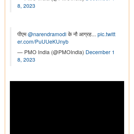
8, 2023
पीएम
@narendramodi
के नौ आग्रह...
pic.twitt
er.com/PuUUeKUnyb
— PMO India (@PMOIndia)
December 1
8, 2023