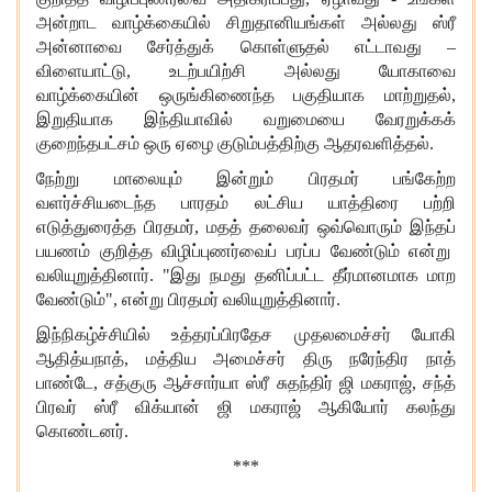
அன்றாட வாழ்க்கையில் சிறுதானியங்கள் அல்லது ஸ்ரீ
அன்னாவை சேர்த்துக் கொள்ளுதல்
எட்டாவது
–
விளையாட்டு
,
உடற்பயிற்சி அல்லது யோகாவை
வாழ்க்கையின் ஒருங்கிணைந்த பகுதியாக மாற்றுதல்
,
இறுதியாக இந்தியாவில் வறுமையை வேரறுக்க
க்
குறைந்தபட்சம் ஒரு ஏழை குடும்பத்திற்கு ஆதரவளித்தல்.
நேற்று மாலை
யும்
இன்று
ம்
பிரதமர் பங்கேற்ற
வளர்ச்சியடைந்த பாரதம் லட்சிய
யாத்திரை
பற்றி
எடுத்துரைத்த
பிரதமர்
,
மதத் தலைவர்
ஒவ்வொரும் இந்த
ப்
பயணம் குறித்த விழிப்புணர்வை
ப்
பரப்ப வேண்டும் என்று
வலியுறுத்தினார். "இது நமது தனிப்பட்ட தீர்மானமாக மாற
வேண்டும்"
,
என்று பிரதமர்
வலியுறுத்தினார்.
இந்நிகழ்ச்சியில் உத்தரப்பிரதேச முதல
மைச்சர்
யோகி
ஆதித்யநாத்
,
மத்திய அமைச்சர் திரு நரேந்திர நாத்
பாண்டே
,
சத்குரு ஆச்சார்யா ஸ்ரீ சுதந்திர் ஜி மகராஜ்
,
சந்த்
பிரவர் ஸ்ரீ விக்யான் ஜி மகராஜ் ஆகியோர் கலந்து
கொண்டனர்.
***