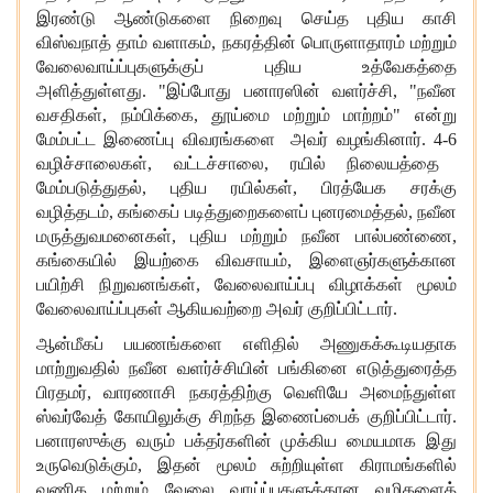
இரண்டு ஆண்டுகளை நிறைவு செய்த புதிய காசி
விஸ்வநாத் தாம் வளாகம்
,
நகரத்தின் பொருளாதாரம் மற்றும்
வேலைவாய்ப்புகளுக்கு
ப்
புதிய உத்வேகத்தை
அளித்துள்ளது. "இப்போது பனாரஸின் வளர்ச்சி
,
"நவீன
வசதிகள்
,
நம்பிக்கை
,
தூய்மை மற்றும் மாற்றம்" என்று
மேம்பட்ட இணைப்பு விவரங்களை
அவர்
வழங்கினார்.
4-6
வழிச்சாலைகள்
, வட்டச்சாலை,
ரயில் நிலையத்தை
மேம்படுத்துதல்
,
புதிய ரயில்கள்
,
பிரத்யேக சரக்கு
வழித்தடம்
,
கங்
கைப்
படித்துறைகளை
ப்
புனரமைத்தல்
,
நவீன
மருத்துவமனைகள்
,
புதிய மற்றும் நவீன பால்பண்ணை
,
கங்கையில் இயற்கை விவசாயம்
,
இளைஞர்களுக்கான
பயிற்சி நிறுவனங்கள்
,
வேலைவாய்ப்பு விழாக்கள்
மூலம்
வேலைவாய்ப்புகள் ஆகியவற்றை அவர் குறிப்பிட்டார்.
ஆன்மீகப் பயணங்களை எளிதில் அணுகக்கூடியதாக
மாற்றுவதில் நவீன வளர்ச்சியின் பங்
கினை
எடுத்துரைத்த
பிரதமர்
,
வாரணாசி நகரத்திற்கு வெளியே அமைந்துள்ள
ஸ்வ
ர்
வே
த்
கோயிலுக்கு சிறந்த இணைப்பைக் குறிப்பிட்டார்.
பனாரஸுக்கு வரும் பக்தர்களின் முக்கிய மையமாக இது
உருவெடுக்கும்
,
இதன் மூலம் சுற்றியுள்ள கிராமங்களில்
வணிக மற்றும் வேலை வாய்ப்புகளுக்கான வழிகளைத்