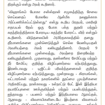
திறக்கும் என்று அவர் கூறினார்.
"
விஹாங்கம் யோகா சன்ஸ்தான் சமூகத்திற்கு சேவை
செய்வதைப் போலவே ஆன்மீக நலனுக்காக
அர்ப்பணிக்கப்பட்டுள்ளது" என்று கூறிய பிரதமர்
,
மகரிஷி
சதா
ஃ
பல் தேவ் ஒரு யோக பக்த துறவி மற்றும்
சுதந்திரத்திற்காக போராடிய சுதந்திர போராட்ட வீரர் என்று
ம்
கூறினார்.
விடுதலையின் அமிர்தகாலத்தில்
தனது
தீர்மானங்களை முன்னெடுத்துச் செல்ல வேண்டியதன்
அவசியத்தை அவர் வலியுறுத்தினார். பிரதமர்
9
தீர்மானங்களை முன்வைத்து
,
அவற்றை நிறைவேற்ற
வலியுறுத்தினார். முதலாவ
து
,
தண்ணீரை சேமிப்பது மற்றும்
நீர் சேமிப்பு குறித்த விழிப்புணர்வை ஏற்படுத்துவது
,
இரண்டாவது - டிஜிட்டல் பரிவர்த்தனைகள் குறித்த
விழிப்புணர்வை ஏற்படுத்துவது
,
மூன்றாவது - கிராமங்கள்
,
வட்டாரங்கள் மற்றும் நகரங்களில் தூய்மை முயற்சிகளை
அதிகரிப்பது
,
நான்காவது - உள்நாட்டு மேட் இன் இந்தியா
தயாரிப்புகளை ஊக்குவித்தல் மற்றும் பயன்படுத்துதல்
,
ஐந்தாவது - பயணம் மற்றும் இந்தியாவை ஆராய்தல்
,
ஆறாவது - விவசாயிகளிடையே இயற்கை விவசாயம்
குறித்த விழிப்புணர்வை அதிகரிப்பது
,
ஏழாவது - உங்கள்