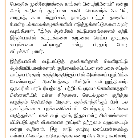
பௌதிக முன்னேற்றத்தை நாங்கள் பின்பற்றினோம்" என்று
அவர் கூறினார். துடிப்பான காசி
,
கொனார்க் கோயில்
,
சாரநாத்
,
கயா ஸ்தூபிகள்
,
நாளந்தா மற்றும் தக்ஷ
சீ
லா
போன்ற பல்கலைக்கழகங்களின் எடுத்துக்காட்டுகளை அவர்
வழங்கினார். "இந்த ஆன்மீக
க்
கட்டுமானங்களைச் சுற்றி
இந்தியாவின் கட்டிடக்கலை கற்பனை செய்ய முடியாத
உயரங்களை எட்டியது" என்று பிரதமர் மோடி
சுட்டிக்காட்டினார்.
இந்தியாவின்
வழிபாட்டுத் தலங்கள்தான்
வெளிநாட்டு
ஆக்கிரமிப்பாளர்களால் குறிவைக்கப்பட்டன என்பதை
சுட்டிக்
காட்டிய பிரதமர்
,
சுதந்திரத்திற்குப் பி
ன்
அவற்றை
ப்
புதுப்பிக்க
வேண்டியதன் அவசியத்தை மீண்டும் வலியுறுத்தினார்.
ஒருவரின் பாரம்பரியத்தைப் பற்றி
ப்
பெருமை கொள்ளாததன்
பின்னணியில் உள்ள சிந்தனை
,
செயல்முறை குறித்து
வருத்தம் தெரிவித்த பிரதமர்
,
சுதந்திரத்திற்குப் பி
ன்
பல
தசாப்தங்களாக புறக்கணிக்கப்பட்ட சோம்நாத
ர்
கோயிலை
எடுத்துக்காட்டாகக் கூறியதால்
,
இதுபோன்ற சின்னங்களை
மீட்டெடுப்பதன் விளைவாக நாட்டின் ஒற்றுமை வலுவடையும்
என்று கூறினார். இது நாடு தாழ்வு மனப்பான்மைக்கு
தள்ளப்படுவதற்கு வழிவகுத்தது என்று திரு மோடி கூறினார்.