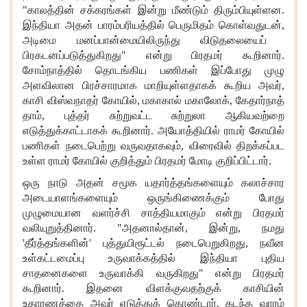
"காலத்தின் சக்கரங்கள் இன்று மீண்டும் திரும்பியுள்ளன
.
இந்தியா அதன் பாரம்பரியத்தில் பெருமிதம் கொள்
வதுடன்,
அடிமை மனப்பான்மையிலிருந்து விடுதலையைப்
பிரகடனப்படுத்துகிறது" என்று பிரதமர் கூறினார்.
சோம்நாத்தில் தொடங்கிய பணிகள் இப்போது முழு
அளவிலான பிரச்சாரமாக மாறியுள்ளதாகக் கூறிய அவர்
,
காசி விஸ்வநாதர் கோயில்
,
மகாகால் மகாலோக்
,
கேதார்நாத்
தாம்
,
புத்தர்
சுற்றுவட்ட சுற்றுலா
ஆகியவற்றை
எடுத்துக்காட்டாகக் கூறினார். அயோத்தியில் ராமர் கோயில்
பணிகள் நடைபெற்று வருவதாகவும்
,
விரைவில் திறக்கப்பட
உள்ள ராமர் கோயில் குறித்தும் பிரதமர் மோடி குறிப்பிட்டார்.
ஒரு நாடு அதன் சமூக யதார்த்தங்களையும் கலாச்சார
அடையாளங்களையும் ஒருங்கிணைக்கும் போது
முழுமையான வளர்ச்சி சாத்தியமாகும் என்று பிரதமர்
வலியுறுத்தினார். "அதனால்தான்
,
இன்று
,
நமது
'
தீர்த்தங்களின்
'
புத்துயிரூட்டல் நடைபெறுகிறது
,
நவீன
உள்கட்டமைப்பு உருவாக்கத்தில் இந்தியா புதிய
சாதனைகளை உருவாக்கி வருகிறது" என்று பிரதமர்
கூறினார். இத
னை
விளக்
குவதற்குக்
காசியின்
உதாரணத்தை
அவர்
எடுத்துக் கொண்டார். கடந்த வாரம்