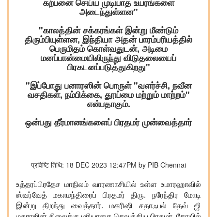
கற்பனை செய்ய முடியாத உயரங்களை
அடைந்துள்ளன"
"காலத்தின் சக்கரங்கள் இன்று மீண்டும்
திரும்பியுள்ளன, இந்தியா அதன் பாரம்பரியத்தில்
பெருமிதம் கொள்வதுடன், அடிமை
மனப்பான்மையிலிருந்து விடுதலையைப்
பிரகடனப்படுத்துகிறது"
"இப்போது பனாரஸின் பொருள் "வளர்ச்சி, நவீன
வசதிகள், நம்பிக்கை, தூய்மை மற்றும் மாற்றம்"
என்பதாகும்.
ஒன்பது தீர்மானங்களைப் பிரதமர் முன்வைத்தார்
प्रविष्टि तिथि: 18 DEC 2023 12:47PM by PIB Chennai
உத்தரப்பிரதேச மாநிலம் வாரணாசியில் உள்ள உமாரஹாவில்
ஸ்வர்வேத் மகாமந்திரை
ப்
பிரதமர் திரு. நரேந்திர மோடி
இன்று திறந்து வைத்தார். மகரிஷி சதா
ஃ
பல் தேவ் ஜி
மகராஜின் சிலைக்கு மரியாதை செலுத்திய பிரதமர்
,
கோயில்