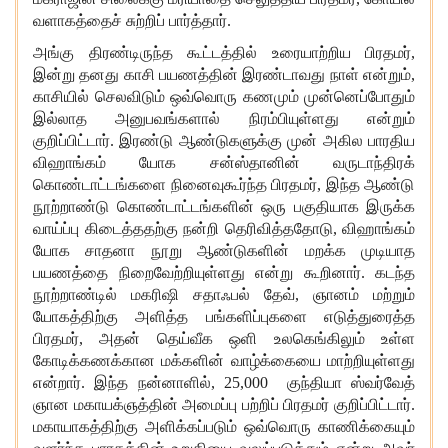
வளாகத்தை
ச்
சுற்றிப் பார்த்தார்.
அங்கு திரண்டிருந்த
கூட்டத்தில் உரையாற்றிய பிரதமர்
,
இன்று தனது காசி பயணத்தின் இரண்டாவது நாள் என்றும்
,
காசியில் செலவிடும் ஒவ்வொரு கணமும் முன்னெப்போதும்
இல்லாத அனுபவங்களால் நிரம்பியுள்ளது என்றும்
குறிப்பிட்டார். இரண்டு ஆண்டுகளுக்கு முன் அகில பாரதிய
விஹாங்கம் யோக சன்ஸ்தானின் வருடாந்திர
க்
கொண்டாட்டங்களை நினைவுகூர்ந்த பிரதமர்
,
இந்த ஆண்டு
நூற்றாண்டு கொண்டாட்டங்களின் ஒரு பகுதியாக இருக்க
வாய்ப்பு கிடைத்ததற்கு நன்றி தெரிவித்ததோடு
,
விஹாங்கம்
யோக சாதனா நூறு ஆண்டுகளின் மறக்க முடியாத
பயணத்தை நிறைவேற்றியுள்ளது என்று கூறினார். கடந்த
நூற்றாண்டில் மகரிஷி சதா
ஃ
பல் தேவ்
,
ஞானம் மற்றும்
யோகத்திற்கு அளித்த பங்களிப்புகளை எடுத்துரைத்த
பிரதமர்
,
அதன் தெய்வீக ஒளி உலகெங்கிலும் உள்ள
கோடிக்
கணக்கான மக்களின் வாழ்க்கையை மாற்றியுள்ளது
என்றார். இந்த நன்னாளில்
, 25,000
குந்தியா ஸ்வர்வேத்
ஞான மகாயக்
ஞ
த்தின் அமைப்
பு பற்றிப்
பிரதமர் குறிப்பிட்டார்.
மகாயாகத்திற்கு அளிக்கப்படும் ஒவ்வொரு காணிக்கையும்