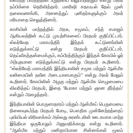
வளர்ந்த பாரதத்தின்
உறுதியை வலுப்படுத்தும் என்று அவர்
நம்பிக்கை தெரிவித்தார். மகரிஷி சதா
ஃ
பல் தேவ் முன்
தலைவணங்கி
,
அனைத்து
ப்
புனிதர்களுக்கும்
அவர்
மரியாதை செலுத்தினார்.
காசியின் மாற்றத்தில் அரசு
,
சமூகம்
,
சந்த் சமாஜம்
ஆகியவற்றின் கூட்டு முயற்சிகளை
ப்
பிரதமர் குறிப்பிட்டார்.
ஸ்வர்வேத மகாமந்திர் இந்த
க்
கூட்டுணர்வின்
எடுத்துக்காட்டு என்று பிரதமர் குறிப்பிட்டார்.
தெய்வீகத்தன்மைக்கும்
,
கம்பீரத்திற்கும் இந்த
க்
கோயில்
ஓர்
அற்புதமான எடுத்துக்காட்டு என்று பிரதமர் கூறினார்.
"ஸ்வர்வேத் மகாமந்திர் இந்தியாவின் சமூக மற்றும் ஆன்மீக
வலிமையின் நவீன அடையாளமாகும்" என்று அவர் மேலும்
கூறினார். கோயிலின் அழகு மற்றும் ஆன்மீக செழுமையை
விவரித்த
ப்
பிரதமர்
,
இதை
'
யோகா மற்றும் ஞான தீர்த்தம்
'
என்றும் அழைத்தார்.
இந்தியாவின் பொருளாதார
ம்
மற்றும் ஆன்மீக
ப்
பெருமையை
நினைவுகூர்ந்த பிரதமர் மோடி
,
பௌதிக முன்னேற்றத்தை
ப்
புவியியல் விரிவாக்கம் அல்லது சுரண்டலின் ஊடகமாக மா
ற்
ற
இந்தியா ஒருபோதும் அனுமதிக்காது என்று கூறினார்.
"ஆன்மீக மற்றும் மனிதாபிமான சின்னங்கள் மூலம்