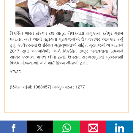
વિકસિત ભારત સંકલ્પ રથ યાત્રા તિલકવાડા તાલુકાના ફતેપુર ગ્રામ
પંચાયત ખાતે આવી પહોંચતા ગ્રામજનોએ ઉમળકાભેર આવકાર કર્યું
હતું. કાર્યક્રમમાં ઉપસ્થિત મહાનુભાવોએ સહિત ગ્રામજનોએ ભારતને
2047 સુધી આત્મનિર્ભર અને વિકસિત રાષ્ટ્ર બનાવવાના સપનાને
સાકાર કરવાના શપથ લીધા હતાં. ઉપરાંત સરકારશ્રીની પ્રજાલક્ષી
વિવિધ યોજનાઓ અંગે શોર્ટ ફિલ્મ નીહાળી હતી.
YP/JD
(रिलीज़ आईडी: 1988457)
आगंतुक पटल : 1277