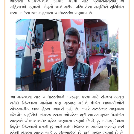
ભારતની પરિકલ્પનાને સાકાર કરવા માટે પ્રધાનમંત્રીશ્રીએ
મહિલાઓ
, યુવાનો, ખેડૂતો અને ગરીબ પરિવારોના સમૃધ્ધિને સુનિશ્ચિત
કરવા માટેના ચાર મહત્વના આધારસ્તંભ ગણાવ્યા છે.
આ મહત્વના ચાર આધારસ્તંભને મજબુત કરવા માટે સંકલ્પ યાત્રા
નર્મદા જિલ્લાના ગામોમાં પણ ભ્રમણ કરીને વંચિત લાભાર્થીઓને
યોજનાકીય લાભ હેઠળ આવરી રહી છે. ત્યારે ગરૂડેશ્વર તાલુકાના
જેતપોર પહોંચેલી સંકલ્પ રથના ઓપરેટર શ્રી નવરંગ ગુર્જર વિકસિત
યાત્રાને એક શાનદાર પહેલ ગણાવતા જણાવે છે કે
, હું મધ્યપ્રદેશના
શિહોર જિલ્લાનો વતની છું અને નર્મદા જિલ્લાના ગામોમાં ભ્રમણ કરી
રહેલી સંકલ્પ યાત્રા સાથે હું સંકળાયેલો છે. શ્રી ગુર્જર જણાવે છે કે,