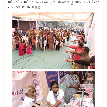
પરિવારને આશીર્વાદ સમાન બન્યું છે. જે બદલ હું રાજ્ય અને કેન્દ્ર
સરકારનો આભાર માનુ છું.