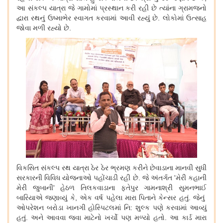
આ સંકલ્પ યાત્રા જે ગામોમાં પ્રસ્થાન કરી રહી છે ત્યાંના ગ્રામજનો
દ્વારા રથનું ઉષ્માભેર સ્વાગત કરવામાં આવી રહ્યું છે. લોકોમાં ઉત્સાહ
જોવા મળી રહ્યો છે.
વિકસિત સંકલ્પ રથ યાત્રા ઠેર ઠેર ભ્રમણ કરીને છેવાડાના માનવી સુધી
સરકારની વિવિધ યોજનાઓ પહોંચાડી રહી છે. જે અંતર્ગત
'મેરી કહાની
મેરી જુબાની' હેઠળ તિલકવાડાના ફતેપુર ગામનાશ્રી સુમનભાઈ
બારિયાએ જણાવ્યું કે, એક વર્ષ પહેલા મારા પિતાને કેન્સર હતું. જેનું
ઓપરેશન બરોડા ખાનગી હોસ્પિટલમાં નિ: શુલ્ક પણે કરવામાં આવ્યું
હતું. અને આવવા જવા માટેનો ખર્ચો પણ મળ્યો હતો. આ કાર્ડ મારા