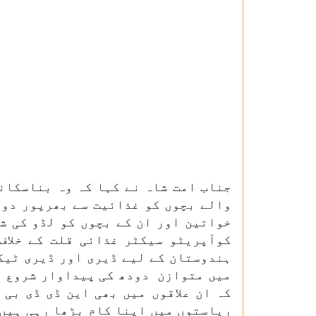
جناب امت شاہ نے کہا کہ وہ بناسکان
والے بچوں کو غذائیت سے بھرپور دود
خواتین اور ان کے بچوں کو لڈو کی ش
کوآپریٹو سیکٹر غذائی قلت کے خلاف
ہندوستان کے لیے ڈیری اور ڈیری ٹیک
میں متوازن دودھ کی پیداوار شروع ہو
کہ ان علاقوں میں بھی این ڈی ڈی بی
ریاستوں میں اپنا کام بڑھا رہی ہیں