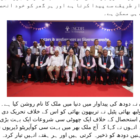
ار طریقے سے پیدا کرنا ہے اور ہر گھر کو خود انحص
ہی ممکن ہے۔
کی گئیں۔ انہوں نے کہا کہ 1946 میں استحصال کے خلاف ایک چھوٹی سی شروعات
 کو پروسیس کرتا ہے اور 36 لاکھ بہنیں دودھ کو ذخیرہ کرتی ہیں اور ہر ہفتے 