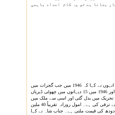
ار بنانا ہے تو یہ کام امداد باہمی
جناب امت شاہ نے کہا کہ ہندوستانی ڈیریوں نے دودھ کی پیداوار میں دنیا میں ملک کا نام روشن کیا ہے۔ انہوں نے کہا کہ 1946 میں جب گجرات میں
ایک ڈیری نے استحصال شروع کیا تو سردار ولبھ بھائی پٹیل نے تریبھون بھائی کو اس کے خلاف تحریک دی اور 1946 میں 15 دیہاتوں میں چھوٹی ڈیریاں
 ایک بہت بڑی تحریک میں بدل گئی اور اسی سے ملک میں
سفید انقلاب اور این ڈی بی بی کا ظہور ہوا۔ انہوں نے کہا کہ آج ملک بھر میں بہت سی کوآپریٹو ڈیریوں نے ترقی کی ہے۔ امول روزانہ تقریباً 40 ملین
انہیں تیار کردہ دودھ کی قیمت ملتی ہے۔ جناب شاہ نے کہا