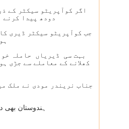
اگر کوآپریٹو سیکٹر کے ذر
دودھ پیدا کرنے و
جب کوآپریٹو سیکٹر ڈیری کا 
ہو
کھلانے کے معاملے سے جڑی ہو
جناب نریندر مودی نے ملک میں
ہندوستان بھی دن