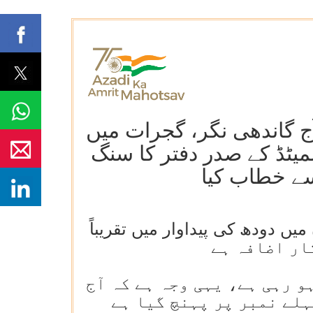
ج گاندھی نگر، گجرات میں
لمیٹڈ کے صدر دفتر کا سنگ
شتہ 8 برسوں میں ہندوستان میں دودھ کی پیداوار میں تقریباً
و رہی ہے، یہی وجہ ہے کہ آج