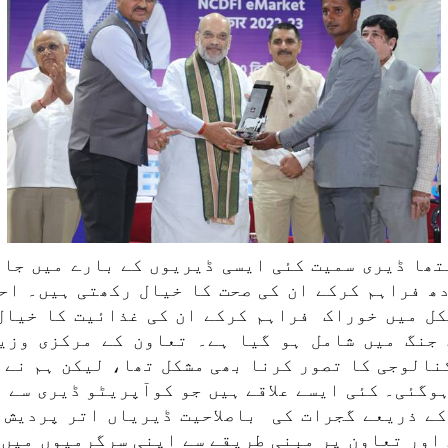
تھا ڈیری سمیت کئی ایسی ڈیریوں کے بارے میں جان
ھ فراہم کرکے ان کی صحت کا خیال رکھتی ہیں۔ اح
کل میں خوراک فراہم کرکے ان کی غذائیت کا خیال
 جنگ میں شامل ہو گیا ہے۔ تعاون کے مرکزی وزی
نالوجی کا تصور کرنا بھی مشکل تھا، لیکن ہم نے 
گئی۔ کئی ایسے علاقے ہیں جو کوآپریٹو ڈیری سے م
 کے ذریعے گجرات کی باصلاحیت ڈیریاں اتر پردیش
 اور تعاون پر مبنی طریقے سے اپنی سرگرمیوں میں 