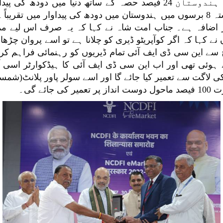
باہمی تعاون کے وزیر نے کہا کہ آج ہندوستان 24 فیصد حصہ کے ساتھ 
اضافہ ہے۔ جناب امت شاہ نے کہا کہ یہ صرف اس لیے ممکن
نے کہا کہ اگر کوآپریٹو ڈیری کو چلانا ہے تو اسے پروان چڑھان
سے این سی ڈی ایف آئی تمام ڈیریوں کو رہنمائی فراہم کرن
ہے۔ یہ تقریباً 32 کروڑ روپے کی لاگت سے تعمیر کیا جائے گا اور اسے سولر پاور
ئے گی۔