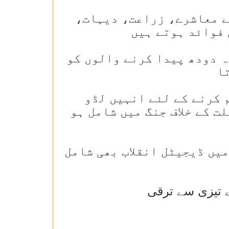
ے معاشرے، زراعت، دیہات،
 فوائد ہوتے ہیں
ہ دودھ پیدا کرنے والوں کو
ا
بہت سی ڈیریاں حاملہ خواتین اور ان کے بچوں کو اچھی غذا فراہم کرنے کے لئے انہیں لڈو
ت کے خلاف جنگ میں شامل ہو
میں ڈیجیٹل انقلاب بھی شامل
ے تیزی سے ترقی