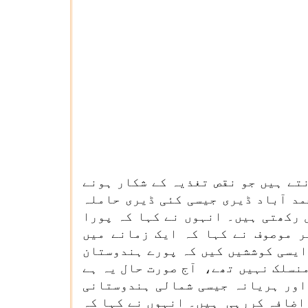
تے ہیں جو نقص تغذیہ کے شکار ہونے
مد آباد ڈیری جیسی کئی ڈیری حاملہ
 رکھتی ہیں۔ انہوں نے کہا کہ پورا
ر موصوف نے کہا کہ ایک زمانے میں
ایسی کوششیں کیں کہ پورے ہندوستان
نسلک نہیں تھے، آج صورت حال یہ ہے
 اور ہریانہ جیسی شمالی ہندوستانی
اضافہ کررہی ہیں۔ انہوں نے کہا کہ