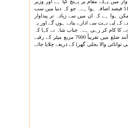
دنیا میں دودھ کی پیداوار میں پہلے مقام پر پہنچ گیا ہے اور وزیر
اعظم جناب نریندر مودی کی قیادت میں گزشتہ 8 برسوں میں ہندوستان میں دودھ کی پیداوار میں تقریباً 51 فیصد اضافہ ہوا ہے۔ جو کہ دنیا میں سب
 ہوا ہے کہ ان میں سے زیادہ تر پیداوار
ے کے لیے بہت سے ادارے بنانے ہوں گے اور یہ
ے کا کام کر رہی ہے۔ جناب شاہ نے کہا کہ
سفید انقلاب کی شروعات ‘واسی’ گاؤں سے ہوئی تھی اور اب این سی ڈی ایف آئی کا ہیڈکوارٹر اسی آنند ضلع میں تقریباً 7000 مربع میٹر کے رقبے
 پلانٹ(شمسی توانائی والا بجلی گھر) کے ذریعے چلایا جائے