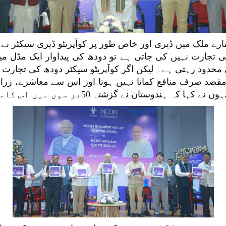
رے ملک میں ڈیری اور خاص طور پر کوآپریٹو ڈیری سیکٹر نے
ی تجارت نہیں کی جاتی ہے تو دودھ کی پیداوار ایک مڈل مین(
محدود رہتی ہے۔ لیکن اگر کوآپریٹو سیکٹر دودھ کی تجارت 
د صرف منافع کمانا نہیں ہوتا اور اس سے معاشرے، زراعت، 
زشتہ 50بر سوں میں اس کامیابی کی کہانی کا تجربہ کیا ہے۔