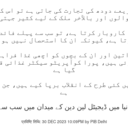
یعے دودھ کی تجارت کی جاتی ہے تو اس ک
الوں اور بالآخر ملک کے لیے کثیر جہتی
کاروبار کرتا ہے، تو سب سے پہلے فائد
تا ہے، کیونکہ ان کا استحصال نہیں ہوت
ئی ہیں، پورا کوآپریٹو سیکٹر غذائی قل
گیا ہے
 کئی طرح کے انقلاب برپا کیے ہیں، جن 
ہے
یا میں ڈیجیٹل لین دین کے میدان میں سب س
प्रविष्टि तिथि: 30 DEC 2023 10:09PM by PIB Delhi