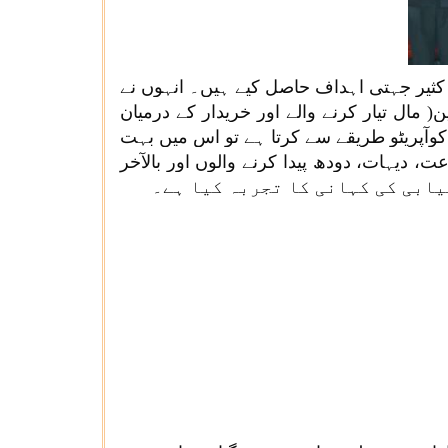
 کثیر جہتی اہداف حاصل کیے ہیں۔ انہوں نے
 مال تیار کرنے والے اور خریدار کے درمیان
کوآپریٹو طریقے سے کرتا ہے تو اس میں بہت
دیہات، دودھ پیدا کرنے والوں اور بالآخر