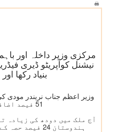
مرکزی وزیر داخلہ اور باہ
نیشنل کوآپریٹو ڈیری فیڈری
بنیاد رکھا اور ای-مارکیٹ
51 فیصد اضافہ ہوا ہے جو کہ دنیا میں سب سے تیز رفتار اضافہ ہے
آج ملک میں دودھ کی زیادہ تر
ہندوستان 24 فیصد حصہ کے ساتھ دنیا میں دودھ کی پیداوار میں پہلے نمبر پر پہنچ گیا ہے