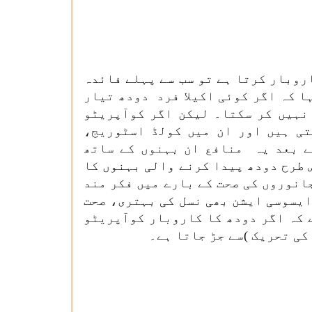
روبار کرتا ہے تو سب سے پہلے فائدہ
ا کہ اگر کوئی اکیلا فرد دودھ تیار
 نہیں کر سکتا۔ لیکن اگر کوآپریٹو
تی ہیں اور ان میں کولڈ اسٹوریج،
ے بعد یہ منافع ان بہنوں کے ساتھ
 طرح دودھ پیدا کرنے والی بہنوں کا
انوروں کی صحت کے بارے میں فکر مند
ایسوسی ایشن بھی نسل کی بہتری، صحت
 کہ اگر دودھ کا کاروبار کوآپریٹو
کی تحریک )سے جڑ جاتا ہے۔