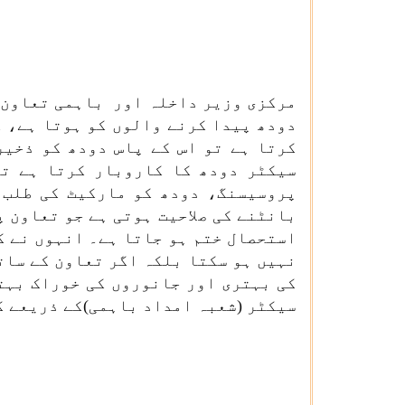
مرکزی وزیر داخلہ اور باہمی تعاون ک
دودھ پیدا کرنے والوں کو ہوتا ہے، ک
کرتا ہے تو اس کے پاس دودھ کو ذخیر
سیکٹر دودھ کا کاروبار کرتا ہے تو
پروسیسنگ، دودھ کو مارکیٹ کی طلب 
بانٹنے کی صلاحیت ہوتی ہے جو تعاون 
استحصال ختم ہو جاتا ہے۔ انہوں نے ک
نہیں ہو سکتا بلکہ اگر تعاون کے سات
کی بہتری اور جانوروں کی خوراک بہت
سیکٹر (شعبہ امداد باہمی)کے ذریعے ک