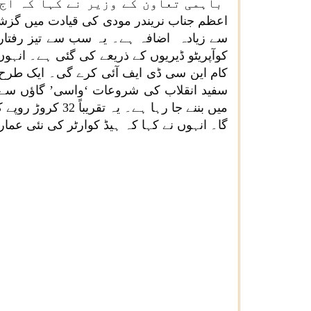
سے زیادہ اضافہ ہے۔ یہ سب سے تیز رفتار 
کوآپریٹو ڈیریوں کے ذریعے کی گئی ہے۔ انہوں 
کام این سی ڈی ایف آئی کرے گی۔ ایک طرح 
میں بننے جا رہا 
گا۔ انہوں نے کہا کہ ہیڈ کوارٹر کی نئی عمارت 100 فیصد ماحول دوست انداز پر تعمیر کی جا