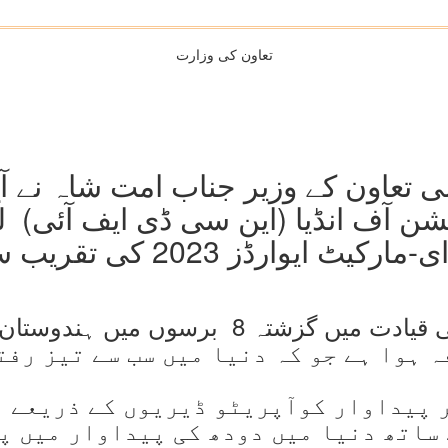
تعاون کی وزارت
می تعاون کے وزیر جناب امت شاہ نے آ
شن آف انڈیا (این سی ڈی ایف آئی) 
 ایوارڈز 2023 کی تقریب سے خطاب کیا
وزیر اعظم جناب نریندر مودی کی قیادت میں گز
 پیداوار کوآپریٹو ڈیریوں کے ذریعے ہ