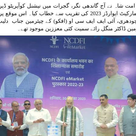
امت شاہ نے آج گاندھی نگر، گجرات میں نیشنل کوآپریٹو ڈیر
لمیٹڈ کے صدر دفتر کا سنگ بنیاد رکھا اور ای-مارکیٹ ایوارڈز 2023 کی
دھری، آئی ایف ایف سی او (افکو) کے چیئرمین جناب دلیپ 
مین ڈاکٹر منگل رائے سمیت کئی معززین موجود تھے۔