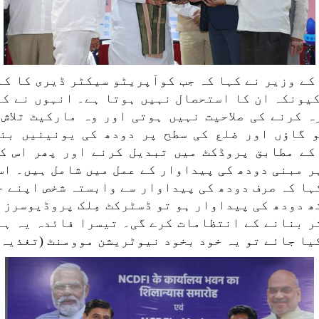
ے وزیر نے کہا کہ جب کوآپریٹو سیکٹر ڈیری کا کا
یونکہ ان کا استحصال نہیں ہوتا ہے۔ انہوں نے کہ
ہ کرنے کی صلاحیت نہیں ہوتی اور وہ مارکیٹ تلاش
 گاؤں اور ضلع کی سطح پر دودھ کی یونینیں بن
کے مطابق پروڈکٹ میں تبدیل کرنے اور پھر اس ک
پر مبنی دودھ کی پیداوار کے عمل میں شامل ہیں۔ اس
ہا کہ صرف دودھ کی پیداوار سے وابستہ شخص اپنے ج
ھ دودھ کی پیداوار ہو تو ڈسٹرکٹ مِلک پروڈیوسرز 
ر بنانے کے انتظامات کرے گی۔ تیسرا فائدہ یہ ہے
یا جائے تو یہ خود بخود نیوٹریشن موومنٹ (تغذیہ 