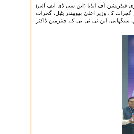
ی فیڈریشن آف انڈیا (این سی ڈی ایف آئی)
 تقریب سے خطاب کیا۔ اس موقع پر گجرات کے وزیر اعلیٰ بھوپیندر پٹیل، گجرات
سنگھانی، این ٹی ٹی بی کے چیئرمین ڈاکٹر