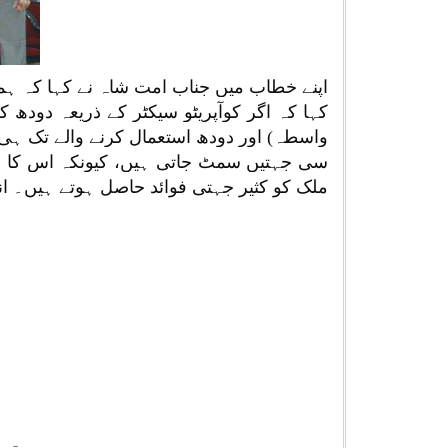
اپنے خطاب میں جناب امت شاہ نے کہا کہ ہما
کہا کہ اگر کوآپریٹو سیکٹر کے ذریعہ دودھ ک
واسطہ) اور دودھ استعمال کرنے والے تک ہی 
سی جہتیں سمٹ جاتی ہیں، کیونکہ اس کا مقص
ملک کو کثیر جہتی فوائد حاصل ہوتے ہیں۔ انہوں نے کہا کہ ہندوستان نے گ