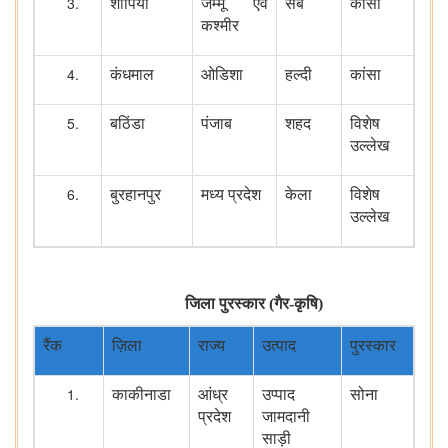
शोपियां
जम्मू एवं
सेब
कांसा
कश्मीर
कंधमाल
ओडिशा
हल्दी
कांसा
बठिंडा
पंजाब
शहद
विशेष
उल्लेख
बुरहानपुर
मध्य प्रदेश
केला
विशेष
उल्लेख
जिला पुरस्कार (गैर-कृषि)
रैंक
ज़िला
राज्य
उत्पाद
पुरस्कार
काकीनाडा
आंध्र
उप्पाद
सोना
प्रदेश
जामदानी
साड़ी