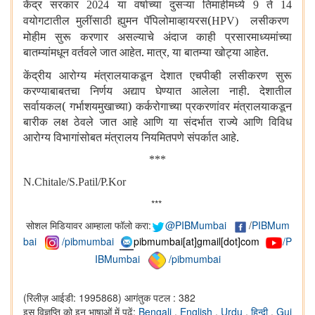
केंद्र सरकार
या वर्षाच्या दुसऱ्या तिमाहीमध्ये
ते
2024
9
14
वयोगटातील मुलींसाठी ह्युमन पॅपिलोमाव्हायरस(
लसीकरण
HPV)
मोहीम सुरू करणार असल्याचे अंदाज काही प्रसारमाध्यमांच्या
बातम्यांमधून वर्तवले जात आहेत. मात्र
या बातम्या खोट्या आहेत.
,
केंद्रीय आरोग्य मंत्रालयाकडून देशात एचपीव्ही लसीकरण सुरू
करण्याबाबतचा निर्णय अद्याप घेण्यात आलेला नाही. देशातील
सर्वायकल( गर्भाशयमुखाच्या) कर्करोगाच्या प्रकरणांवर मंत्रालयाकडून
बारीक लक्ष ठेवले जात आहे आणि या संदर्भात राज्ये आणि विविध
आरोग्य विभागांसोबत मंत्रालय नियमितपणे संपर्कात आहे.
***
N.Chitale/S.Patil/P.Kor
***
सोशल मिडियावर आम्हाला फॉलो करा:
@PIBMumbai
/
PIBMum
bai
/pibmumbai
pibmumbai[at]gmail[dot]com
/P
IBMumbai
/pibmumbai
(रिलीज़ आईडी: 1995868)
आगंतुक पटल : 382
इस विज्ञप्ति को इन भाषाओं में पढ़ें:
Bengali
,
English
,
Urdu
,
हिन्दी
,
Guj