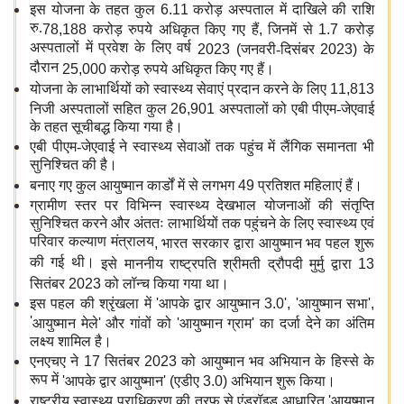
इस योजना के तहत कुल
6.11
करोड़ अस्पताल में दाखिले की राशि
रु.
78,188
करोड़ रुपये अधिकृत किए गए हैं
,
जिनमें से
1.7
करोड़
अस्पतालों में प्रवेश के लिए वर्ष
2023 (
जनवरी-दिसंबर
2023)
के
दौरान
25,000
करोड़ रुपये अधिकृत किए गए हैं।
योजना के लाभार्थियों को स्वास्थ्य सेवाएं प्रदान करने के लिए
11,813
निजी अस्पतालों सहित कुल
26,901
अस्पतालों को एबी पीएम-जेएवाई
के तहत सूचीबद्ध किया गया है।
एबी पीएम-जेएवाई ने स्वास्थ्य सेवाओं तक पहुंच में लैंगिक समानता भी
सुनिश्चित की है।
बनाए गए कुल आयुष्मान कार्डों में से लगभग
49
प्रतिशत
महिलाएं हैं।
ग्रामीण स्तर पर विभिन्न स्वास्थ्य देखभाल योजनाओं की संतृप्ति
सुनिश्चित करने और अंततः लाभार्थियों तक पहुंचने के लिए स्वास्थ्य एवं
परिवार कल्याण मंत्रालय
,
भारत सरकार द्वारा आयुष्मान भव पहल शुरू
की गई थी।
इसे माननीय राष्ट्रपति श्रीमती द्रौपदी मुर्मु द्वारा
13
सितंबर
2023
को लॉन्च किया गया था।
इस पहल की श्रृंखला में
'
आपके द्वार आयुष्मान
3.0', '
आयुष्मान सभा
',
'
आयुष्मान मेले
'
और गांवों को
'
आयुष्मान ग्राम
'
का दर्जा देने का अंतिम
लक्ष्य शामिल है।
एनएचए ने
17
सितंबर
2023
को आयुष्मान भव अभियान के हिस्से के
रूप में
'
आपके द्वार आयुष्मान
' (
एडीए
3.0)
अभियान शुरू किया।
राष्ट्रीय स्वास्थ्य प्राधिकरण की तरफ से एंड्रॉइड आधारित
'
आयुष्मान