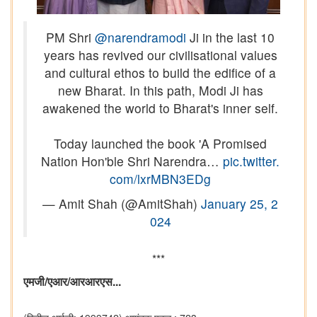
PM Shri
@narendramodi
Ji in the last 10
years has revived our civilisational values
and cultural ethos to build the edifice of a
new Bharat. In this path, Modi Ji has
awakened the world to Bharat's inner self.
Today launched the book 'A Promised
Nation Hon'ble Shri Narendra…
pic.twitter.
com/lxrMBN3EDg
— Amit Shah (@AmitShah)
January 25, 2
024
***
एमजी/एआर
/
आरआरएस...