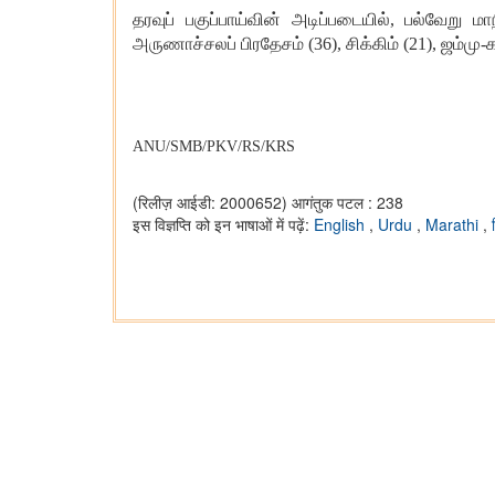
தரவு
ப்
பகுப்பாய்வின் அடிப்படையில்
, பல்வேறு மா
அருணாச்சல
ப்
பிரதேசம் (
36), சிக்கிம் (21), ஜம்மு-க
ANU/SMB/PKV/RS/KRS
(रिलीज़ आईडी: 2000652)
आगंतुक पटल : 238
इस विज्ञप्ति को इन भाषाओं में पढ़ें:
English
,
Urdu
,
Marathi
,