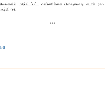
நிலங்களில் மதிப்பிடப்பட்ட எண்ணிக்கை பின்வருமாறு: லடாக் (477)
ாஷ்மீர் (9).
***
हिन्दी