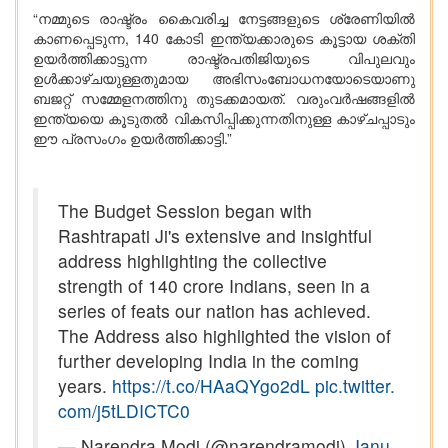
“നമ്മുടെ രാഷ്ട്രം കൈവരിച്ച നേട്ടങ്ങളുടെ ശ്രേണിയിൽ
കാണപ്പെടുന്ന, 140 കോടി ഇന്ത്യക്കാരുടെ കൂട്ടായ ശക്തി
ഉയർത്തിക്കാട്ടുന്ന രാഷ്ട്രപതിജിയുടെ വിപുലവും
ഉൾക്കാഴ്ചയുള്ളതുമായ അഭിസംബോധനയോടെയാണു
ബജറ്റ് സമ്മേളനത്തിനു തുടക്കമായത്. വരുംവർഷങ്ങളിൽ
ഇന്ത്യയെ കൂടുതൽ വികസിപ്പിക്കുന്നതിനുള്ള കാഴ്ചപ്പാടും
ഈ പ്രസംഗം ഉയർത്തിക്കാട്ടി.”
The Budget Session began with
Rashtrapati Ji's extensive and insightful
address highlighting the collective
strength of 140 crore Indians, seen in a
series of feats our nation has achieved.
The Address also highlighted the vision of
further developing India in the coming
years.
https://t.co/HAaQYgo2dL
pic.twitter.
com/j5tLDICTC0
— Narendra Modi (@narendramodi)
Janu