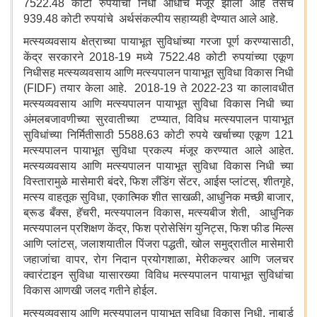
7522.48 कोटी रुपयांचा निधी आधीच मंजूर झाला आहे तसेच
939.48 कोटी रुपयांचे अर्थसंकल्पीय सहाय्यही देण्यात आले आहे.
मत्स्यव्यवसाय क्षेत्राच्या पायाभूत सुविधांच्या गरजा पूर्ण करण्यासाठी,
केंद्र सरकारने 2018-19 मध्ये 7522.48 कोटी रुपयांच्या एकूण
निधीसह मत्स्यव्यवसाय आणि मत्स्यपालन पायाभूत सुविधा विकास निधी
(FIDF) तयार केला आहे. 2018-19 ते 2022-23 या कालावधीत
मत्स्यव्यवसाय आणि मत्स्यपालन पायाभूत सुविधा विकास निधी च्या
अंमलबजावणीच्या सुरवातीच्या टप्प्यात, विविध मत्स्यपालन पायाभूत
सुविधांच्या निर्मितीसाठी 5588.63 कोटी रुपये खर्चाच्या एकूण 121
मत्स्यपालन पायाभूत सुविधा प्रकल्प मंजूर करण्यात आले आहेत.
मत्स्यव्यवसाय आणि मत्स्यपालन पायाभूत सुविधा विकास निधी च्या
विस्तारामुळे मासेमारी बंदरे, फिश लँडिंग सेंटर, आईस प्लांटस्, शीतगृहे,
मत्स्य वाहतूक सुविधा, एकात्मिक शीत साखळी, आधुनिक मच्छी बाजार,
ब्रूड बँक्स, हॅचरी, मत्स्यपालन विकास, मत्स्यबीज शेती, आधुनिक
मत्स्यपालन प्रशिक्षण केंद्र, फिश प्रोसेसिंग युनिट्स, फिश फीड मिल्स
आणि प्लांटस्, जलाशयातील पिंजरा पद्धती, खोल समुद्रातील मासेमारी
जहाजांचा वापर, रोग निदान प्रयोगशाळा, मेरीकल्चर आणि जलचर
क्वारंटाइन सुविधा यासारख्या विविध मत्स्यपालन पायाभूत सुविधांचा
विकास आणखी जलद गतीने होईल.
मत्स्यव्यवसाय आणि मत्स्यपालन पायाभूत सुविधा विकास निधी, नाबार्ड