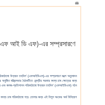
ল” (এফ আই ডি এফ)-এর সম্প্রসারণে
চাষ পরিকাঠামো উন্নয়ন তহবিল’ (এফআইডিএস)-এর সম্প্রসারণ কল্পে অনুমোদন
িত মন্ত্রিসভার বৈঠকটিতে কেন্দ্রীয় সরকার মৎস্য চাষ ক্ষেত্রের জন্য
 চাষ এবং জলজ-প্রতিপালন পরিকাঠামো উন্নয়ন তহবিল’ (এফআইডিএফ) গঠন
 মৎস্য চাষ পরিকাঠামো গড়ে তোলার জন্য এই বিপুল অংকের অর্থ বিনিয়োগ