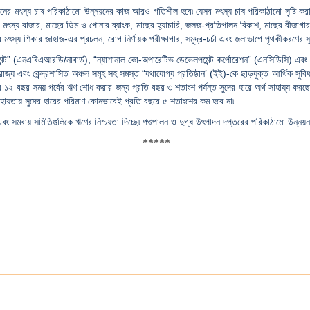
র মৎস্য চাষ পরিকাঠামো উন্নয়নের কাজ আরও গতিশীল হবে৷ যেসব মৎস্য চাষ পরিকাঠামো সৃষ্টি করা 
 মৎস্য বাজার, মাছের ডিম ও পোনার ব্যাংক, মাছের হ্যাচারি, জলজ-প্রতিপালন বিকাশ, মাছের বীজাগার ও
র মৎস্য শিকার জাহাজ-এর প্রচলন, রোগ নির্ণায়ক পরীক্ষাগার, সমুদ্র-চর্চা এবং জলাভাগে পৃথকীকরণের 
ন্ট” (এনএবিএআরডি/নাবার্ড), “ন্যাশানাল কো-অপারেটিভ ডেভেলপমেন্ট কর্পোরেশন” (এনসিডিসি) এবং 
রাজ্য এবং কেন্দ্রশাসিত অঞ্চল সমূহ সহ সমস্ত “যথাযোগ্য প্রতিষ্ঠান’ (ইই)-কে ছাড়যুক্ত আর্থিক সুবিধা
কার ১২ বছর সময় পর্বের ঋণ শোধ করার জন্য প্রতি বছর ৩ শতাংশ পর্যন্ত সুদের হারে অর্থ সাহায্য কর
সহায়তায় সুদের হারের পরিমাণ কোনভাবেই প্রতি বছরে ৫ শতাংশের কম হবে না৷
 এবং সমবায় সমিতিগুলিকে ঋণের নিশ্চয়তা দিচ্ছে৷ পশুপালন ও দুগ্ধ উৎপাদন দপ্তরের পরিকাঠামো উন্নয়
*****