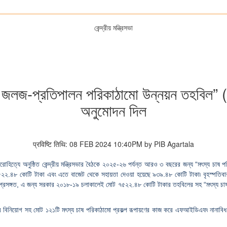
কেন্দ্রীয় মন্ত্রিসভা
ষ এবং জলজ-প্রতিপালন পরিকাঠামো উন্নয়ন তহবি
অনুমোদন দিল
प्रविष्टि तिथि: 08 FEB 2024 10:40PM by PIB Agartala
র পৌরোহিত্যে অনুষ্ঠিত কেন্দ্রীয় মন্ত্রিসভার বৈঠকে ২০২৫-২৬ পর্যন্ত আরও ৩ বছরের জন্য “মৎস্য 
.৪৮ কোটি টাকা এবং এতে বাজেট থেকে সহায়তা দেওয়া হয়েছে ৯৩৯.৪৮ কোটি টাকা৷ বৃহস্পতিবার অনুষ্ঠ
ে৷ প্রসঙ্গত, এ জন্য সরকার ২০১৮-১৯ চলাকালেই মোট ৭৫২২.৪৮ কোটি টাকার তহবিলের সহ “মৎস্য
 বিনিয়োগ সহ মোট ১২১টি মৎস্য চাষ পরিকাঠামো প্রকল্প রূপায়ণের কাজ করে এফআইডিএফ৷ নানাবিধ