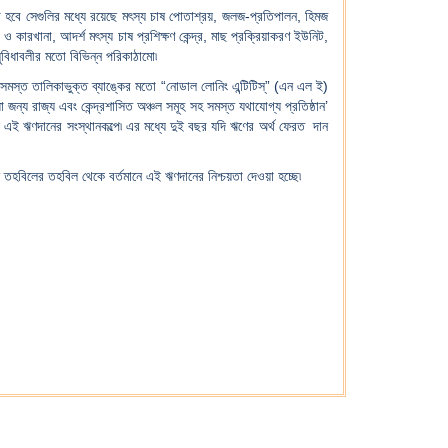
হবে সেগুলির মধ্যে রয়েছে মৎস্য চাষ পোতাশ্রয়, জলজ-প্রতিপালন, হিমজ
 কারখানা, আদর্শ মৎস্য চাষ প্রশিক্ষণ কেন্দ্র, মাছ প্রক্রিয়াকরণ ইউনিট,
সুবিধাবলীর মতো বিভিন্ন পরিকাঠামো৷
সমস্ত তালিকাভুক্ত ব্যাঙ্কের মতো “নোডাল লোনিং এন্টিটিস্” (এন এল ই)
 জন্য রাজ্য এবং কেন্দ্রশাসিত অঞ্চল সমূহ সহ সমস্ত যথাযোগ্য প্রতিষ্ঠান’
ছে এই ঋণদানের সংস্থানকল্পে৷ এর মধ্যে দুই বছর যদি ঋণের অর্থ ফেরত দান
ন তহবিলের তহবিল থেকে বর্তমানে এই ঋণদানের নিশ্চয়তা দেওয়া হচ্ছে৷