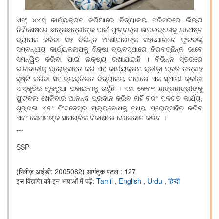
ଏଫ୍ ୪ଏସ୍ କାର୍ଯ୍ୟକ୍ରମ ଜରିଆରେ ବିଦ୍ୟାଳୟ ପରିସରରେ ଲିଙ୍ଗ
ନିର୍ବିଶେଷରେ ଛାତ୍ରଛାତ୍ରୀଙ୍କ ପାଇଁ ଫୁଟ୍‌ବଲ୍‌ର ଉପଲବ୍ଧତାକୁ ଯଥେଷ୍ଟ
ବ୍ୟାପକ କରିବା ସହ ବିଭିନ୍ନ ଅଂଶୀଦାରଙ୍କ ସହଯୋଗରେ ଫୁଟବଲ୍
ସମ୍ବନ୍ଧୀୟ କାର୍ଯ୍ୟକଳାପକୁ ଶିକ୍ଷା ବ୍ୟବସ୍ଥାରେ ନିରବଚ୍ଛିନ୍ନ ଭାବେ
ସମନ୍ୱିତ କରିବା ପାଇଁ ଲକ୍ଷ୍ୟ ରଖାଯାଇଛି । ବିଭିନ୍ନ ସ୍ତରରେ
ଭାଗିଦାରୀକୁ ପ୍ରୋତ୍ସାହିତ କରି ଏହି କାର୍ଯ୍ୟକ୍ରମ କ୍ରୀଡ଼ା ପ୍ରତି ଉତ୍ସାହ
ସୃଷ୍ଟି କରିବା ସହ ବ୍ୟକ୍ତିଗତ ବିଦ୍ୟାଳୟ ବାହାରେ ଏକ ସ୍ଥାୟୀ କ୍ରୀଡ଼ା
ସଂସ୍କୃତିର ମୂଳଦୁଆ ପକାଇବାକୁ ଚାହୁଁଛି । ଏହା କେବଳ ଛାତ୍ରଛାତ୍ରୀଙ୍କୁ
ଫୁଟବଲ ଖେଳିବାର ଆନନ୍ଦ ପ୍ରଦାନ କରିବ ନାହିଁ ବରଂ ଦଳଗତ କାର୍ଯ୍ୟ,
ଶୃଙ୍ଖଳା ଏବଂ ଫିଟନେସ୍‌ର ମୂଲ୍ୟବୋଧକୁ ମଧ୍ୟ ପ୍ରୋତ୍ସାହିତ କରିବ
ଏବଂ ସେମାନଙ୍କ ସାମଗ୍ରିକ ବିକାଶରେ ଯୋଗଦାନ କରିବ ।
***
SSP
(रिलीज़ आईडी: 2005082)
आगंतुक पटल : 127
इस विज्ञप्ति को इन भाषाओं में पढ़ें:
Tamil
,
English
,
Urdu
,
हिन्दी