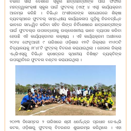
ବିଭାଗ ସାରା ଦେଶରେ ସ୍କୁଲ ଛାତ୍ରଛାତ୍ରୀଙ୍କ ପାଇଁ ଫିଫାର
ମହତ୍ତ୍ୱାକାଂକ୍ଷୀ ସ୍କୁଲ ପାଇଁ ଫୁଟବଲ୍ (ଏଫ୍ ୪ ଏସ୍‌) କାର୍ଯ୍ୟକ୍ରମ
ଆରମ୍ଭ କରିଛି । ବିଭିନ୍ନ ଅଂଶୀଦାରଙ୍କ ସହଯୋଗରେ ଶିକ୍ଷା
ବ୍ୟବସ୍ଥାରେ ଫୁଟବଲ୍ ସମ୍ବନ୍ଧୀୟ କାର୍ଯ୍ୟକଳାପ ଗୁଡ଼ିକୁ ନିରବଚ୍ଛିନ୍ନ
ଭାବରେ ସମନ୍ୱିତ କରିବା ସହିତ ଲିଙ୍ଗ ନିର୍ବିଶେଷରେ ଛାତ୍ରଛାତ୍ରୀଙ୍କ
ପାଇଁ ଫୁଟବଲ୍‌ର ଉପଲବ୍ଧତାକୁ ଉଲ୍ଲେଖନୀୟ ଭାବେ ବ୍ୟାପକ କରିବା
ହେଉଛି ଏହି କାର୍ଯ୍ୟକ୍ରମର ଲକ୍ଷ୍ୟ । ଏହି କାର୍ଯ୍ୟକ୍ରମ ଅଧୀନରେ
୨୦୨୪ ଫେବୃଆରୀ ୯ ତାରିଖରେ ଓଡ଼ିଶାର ୧୭ଟି ଜିଲ୍ଲାର ୧୨୬୦ଟି
ବିଦ୍ୟାଳୟକୁ ୬୮୪୮ଟି ଫୁଟ୍‌ବଲ୍ ବିତରଣ କରାଯାଇଥିଲା । ନୋଡାଲ ଜିଲ୍ଲା
ଏନ୍‌ଭିଏସ୍‌ରୁ ବିଭିନ୍ନ କ୍ଷେତ୍ରର ସ୍ଥାନୀୟ ବିଶିଷ୍ଟ ବ୍ୟକ୍ତିଙ୍କ
ଉପସ୍ଥିତିରେ ଫୁଟବଲ ବଣ୍ଟନ କରାଯାଇଥିଲା ।
୨୦୨୩ ଡିସେମ୍ବର ୨ ତାରିଖରେ ଶ୍ରୀ ଧର୍ମେନ୍ଦ୍ର ପ୍ରଧାନ ଜେଏନ୍‌ଭି
କଟକ, ଓଡ଼ିଶାରୁ ଫୁଟବଲ୍ ବିତରଣର ଶୁଭାରମ୍ଭ କରିଥିଲେ । ଏହା