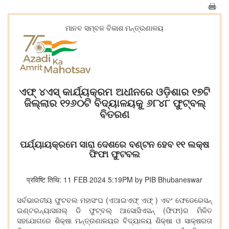
ମାନବ ସମ୍ବଳ ବିକାଶ ମନ୍ତ୍ରଣାଳୟ
ଏଫ୍ ୪ଏସ୍ କାର୍ଯ୍ୟକ୍ରମ ଅଧୀନରେ ଓଡ଼ିଶାର ୧୭ଟି
ଜିଲ୍ଲାର ୧୨୬୦ଟି ବିଦ୍ୟାଳୟକୁ ୬୮୪୮ ଫୁଟ୍‌ବଲ୍
ବିତରଣ
ପର୍ଯ୍ୟାୟକ୍ରମେ ସାରା ଦେଶରେ ବଣ୍ଟନ ହେବ ୧୧ ଲକ୍ଷ
ଫିଫା ଫୁଟବଲ
प्रविष्टि तिथि: 11 FEB 2024 5:19PM by PIB Bhubaneswar
ସର୍ବଭାରତୀୟ ଫୁଟବଲ ମହାସଂଘ (ଏଆଇଏଫ୍ ଏଫ୍ ) ଏବଂ ଫେଡେରେସନ୍
ଇଣ୍ଟରନ୍ୟାସନାଲ୍ ଡି ଫୁଟ୍‌ବଲ୍ ଆସୋସିଏସନ୍ (ଫିଫା)ର ମିଳିତ
ସହଯୋଗରେ ଶିକ୍ଷା ମନ୍ତ୍ରଣାଳୟର ବିଦ୍ୟାଳୟ ଶିକ୍ଷା ଓ ସାକ୍ଷରତା