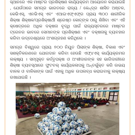
ସ୍ଥାନରେ ଏକ ମାଷ୍ଟର ପ୍ରଶିକ୍ଷଣ କାର୍ଯ୍ୟକ୍ରମ ଆୟୋଜନ କରାଯାଇଛି
, ଯେଉଁଠାରେ ସମଗ୍ର ଭାରତରେ ରାଜ୍ୟ / କେନ୍ଦ୍ର ଶାସିତ ଅଞ୍ଚଳ,
କେଭିଏସ୍‌, ଏନଭିଏସ୍ ଏବଂ ଏଆଇଏଫ୍‌ଏଫ୍‌ର ପ୍ରାୟ ୩୦୦ ଶାରୀରିକ
ଶିକ୍ଷା ଶିକ୍ଷକ/ପ୍ରଶିକ୍ଷାର୍ଥୀ ଶ୍ରେଷ୍ଠ କୋଚ୍‌ଙ୍କ ଠାରୁ ଶିଖିବା ଏବଂ ଏହି
କ୍ଷେତ୍ରରେ ଅଧିକ ଦକ୍ଷତା ବୃଦ୍ଧି ପାଇଁ ରାଜ୍ୟସ୍ତରରେ ମାଷ୍ଟର
ଟ୍ରେନର ଭାବରେ ସେମାନଙ୍କ ପ୍ରଶିକ୍ଷଣ ଏବଂ ଦକ୍ଷତାକୁ ବ୍ୟବହାର
କରିବା ଉଦ୍ଦେଶ୍ୟରେ ଅଂଶଗ୍ରହଣ କରିଥିଲେ ।
ସମଗ୍ର ବିଶ୍ୱରେ ପ୍ରାୟ ୭୦୦ ନିୟୁତ ପିଲାଙ୍କ ଶିକ୍ଷା, ବିକାଶ ଏବଂ
ସଶକ୍ତିକରଣରେ ଯୋଗଦାନ କରିବା ହେଉଛି ଏଫ୍‌୪ଏସ୍ କାର୍ଯ୍ୟକ୍ରମର
ଲକ୍ଷ୍ୟ । ସମ୍ପୃକ୍ତ କର୍ତ୍ତୃପକ୍ଷ ଓ ଅଂଶୀଦାରଙ୍କ ସହ ଭାଗିଦାରୀରେ
ଶିକ୍ଷା ବ୍ୟବସ୍ଥାରେ ଫୁଟବଲ୍ କାର୍ଯ୍ୟକଳାପକୁ ଅନ୍ତର୍ଭୁକ୍ତ କରି ଉଭୟ
ବାଳକ ଓ ବାଳିକାଙ୍କ ପାଇଁ ଏହାକୁ ଅଧିକ ଉପଲବ୍ଧ କରାଇବାକୁ ଲକ୍ଷ୍ୟ
ରଖାଯାଇଛି ।