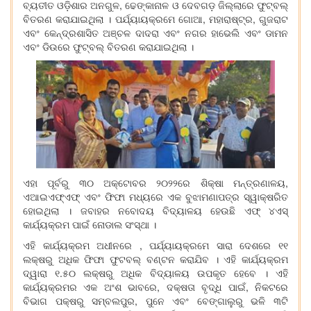
ବ୍ୟତୀତ ଓଡ଼ିଶାର ଅନଗୁଳ, ଢେଙ୍କାନାଳ ଓ ଦେବଗଡ଼ ଜିଲ୍ଲାରେ ଫୁଟ୍‌ବଲ୍
ବିତରଣ କରାଯାଇଥିଲା । ପର୍ଯ୍ୟାୟକ୍ରମେ ଗୋଆ, ମହାରାଷ୍ଟ୍ର, ଗୁଜରାଟ
ଏବଂ କେନ୍ଦ୍ରଶାସିତ ଅଞ୍ଚଳ ଦାଦରା ଏବଂ ନଗର ହାଭେଲି ଏବଂ ଡାମନ
ଏବଂ ଡିଉରେ ଫୁଟ୍‌ବଲ୍ ବିତରଣ କରାଯାଇଥିଲା ।
ଏହା ପୂର୍ବରୁ ୩୦ ଅକ୍ଟୋବର ୨୦୨୨ରେ ଶିକ୍ଷା ମନ୍ତ୍ରଣାଳୟ,
ଏଆଇଏଫ୍‌ଏଫ୍ ଏବଂ ଫିଫା ମଧ୍ୟରେ ଏକ ବୁଝାମଣାପତ୍ର ସ୍ୱାକ୍ଷରିତ
ହୋଇଥିଲା । ଜବାହର ନବୋଦୟ ବିଦ୍ୟାଳୟ ହେଉଛି ଏଫ୍ ୪ଏସ୍
କାର୍ଯ୍ୟକ୍ରମ ପାଇଁ ନୋଡାଲ ସଂସ୍ଥା ।
ଏହି କାର୍ଯ୍ୟକ୍ରମ ଅଧୀନରେ , ପର୍ଯ୍ୟାୟକ୍ରମେ ସାରା ଦେଶରେ ୧୧
ଲକ୍ଷରୁ ଅଧିକ ଫିଫା ଫୁଟବଲ୍ ବଣ୍ଟନ କରାଯିବ । ଏହି କାର୍ଯ୍ୟକ୍ରମ
ଦ୍ୱାରା ୧.୫୦ ଲକ୍ଷରୁ ଅଧିକ ବିଦ୍ୟାଳୟ ଉପକୃତ ହେବେ । ଏହି
କାର୍ଯ୍ୟକ୍ରମର ଏକ ଅଂଶ ଭାବରେ, ଦକ୍ଷତା ବୃଦ୍ଧି ପାଇଁ, ନିକଟରେ
ବିଭାଗ ପକ୍ଷରୁ ସମ୍ବଲପୁର, ପୁନେ ଏବଂ ବେଙ୍ଗାଲୁରୁ ଭଳି ୩ଟି