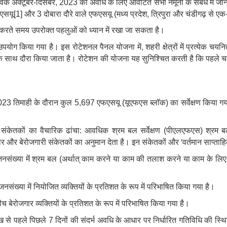
,
वर्क
अक्टूबर-दिसंबर
2023 की अवधि के लिए आवंटित सभी नमूनों के संबंध में जा
,
फएसयू[1] और 3 दोबारा दौरे वाले एफएसयू (मध्य प्रदेश
त्रिपुरा और चंडीगढ़ से ए
करते समय उपरोक्त पहलुओं को ध्यान में रखा जा सकता है।
,
ा उपयोग किया गया है। इस रोटेशनल पैनल योजना में
शहरी क्षेत्रों में प्रत्येक च
े साथ दौरा किया जाता है। रोटेशन की योजना यह सुनिश्चित करती है कि पहले च
23 तिमाही के दौरान कुल 5,697 एफएसयू (यूएफएस ब्लॉक) का सर्वेक्षण किया गया 
।
री संकेतकों का वैचारिक ढांचा: आवधिक श्रम बल सर्वेक्षण (पीएलएफएस) श्रम
'
ार और बेरोजगारी संकेतकों का अनुमान देता है। इन संकेतकों और
वर्तमान साप्ताह
या में श्रम बल (अर्थात् काम करने या काम की तलाश करने या काम के लिए उपलब्
नसंख्या में नियोजित व्यक्तियों के प्रतिशत के रूप में परिभाषित किया गया है।
ीच बेरोजगार व्यक्तियों के प्रतिशत के रूप में परिभाषित किया गया है।
रीख से पहले पिछले 7 दिनों की संदर्भ अवधि के आधार पर निर्धारित गतिविधि की स्थित