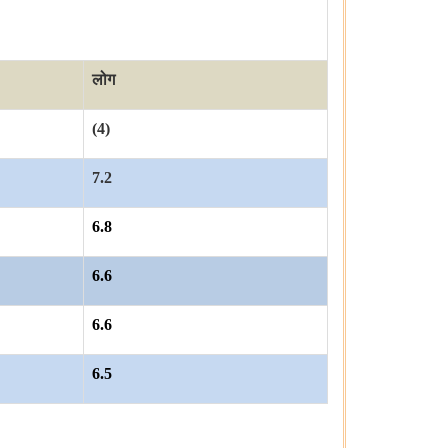
लोग
(4)
7.2
6.8
6.6
6.6
6.5