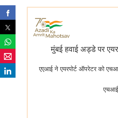
मुंबई हवाई अड्डे पर एय
एएआई ने एयरपोर्ट ऑपरेटर को एच
एचआईआ