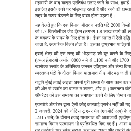
महामारी के बाद यात्रा प्रतिबंध उठाए जाने के साथ, हवाई अ
इसलिए इसके रनवे पर भीड़भाड़ रहती है और रनवे की क्षमता
शहर के ऊपर मंडराने के लिए बाध्य होना पड़ता है।
यह देखते हुए कि एक विमान औसतन प्रति घंटे 2000 किलोग्
जो 1.7 किलोलीटर जेट ईंधन (लगभग 1.8 लाख रुपये की ल
के चक्कर के समय के लिए होता है। ईंधन लागत में ऐसी वृद्
जाता है, अत्यधिक विलंब होता है। इसका दुष्प्रभाव यात्रियो
हवाई क्षेत्र की इस तरह की भीड़भाड़ को दूर करने के लिए
(एचआईआरओ अर्थात 0800 बजे से 1100 बजे और 1700 से 200
उपरोक्त स्लॉट के अतिरिक्त जनरल एविएशन और सैन्य विमान 
व्यस्ततम घंटों के दौरान विमान यातायात भीड़ और बढ़ जाती 
यद्धपि मुंबई हवाई अड्डा अपनी पूरी क्षमता के साथ काम कर
की ओर से स्लॉट का पालन न करना, और (iii) व्यस्ततम घंटों
ऑपरेटर को इस समस्या का समाधान करने के लिए विमान य
एयरपोर्ट ऑपरेटर द्वारा ऐसी कोई कार्रवाई प्रारंभ नहीं की 
2 जनवरी, 2024 को नोटिस टू एयर मेन (एनओटीएएम) के रूप
-2315 बजे) के दौरान हवाई यातायात की आवाजाही (एटीए
सामान्य विमान प्रचालन भी प्रतिबंधित किए गए हैं। आशा क
यह कार्रवाई एयर स्पेस सुरक्षा, संचालन दक्षता और यात्री संत