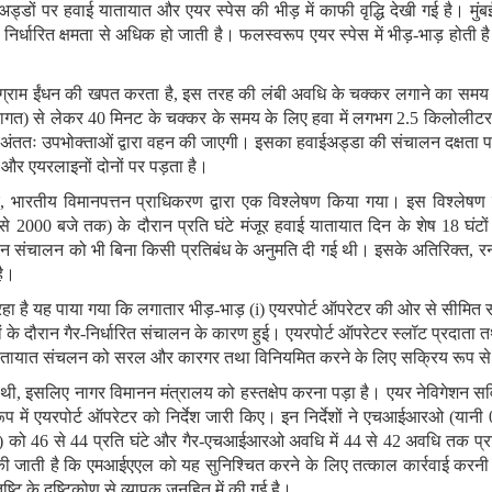
ड्डों पर हवाई यातायात और एयर स्पेस की भीड़ में काफी वृद्धि देखी गई है। मुंब
 निर्धारित क्षमता से अधिक हो जाती है। फलस्वरूप एयर स्पेस में भीड़-भाड़ होत
राम ईंधन की खपत करता है, इस तरह की लंबी अवधि के चक्कर लगाने का समय विमान
ागत) से लेकर 40 मिनट के चक्कर के समय के लिए हवा में लगभग 2.5 किलोलीट
धि अंततः उपभोक्ताओं द्वारा वहन की जाएगी। इसका हवाईअड्डा की संचालन दक्षता प
ं और एयरलाइनों दोनों पर पड़ता है।
, भारतीय विमानपत्तन प्राधिकरण द्वारा एक विश्लेषण किया गया। इस विश्लेषण म
0 बजे तक) के दौरान प्रति घंटे मंजूर हवाई यातायात दिन के शेष 18 घंटों म
संचालन को भी बिना किसी प्रतिबंध के अनुमति दी गई थी। इसके अतिरिक्त, रनवे त
है।
 रहा है यह पाया गया कि लगातार भीड़-भाड़ (i) एयरपोर्ट ऑपरेटर की ओर से सीमित
 के दौरान गैर-निर्धारित संचालन के कारण हुई। एयरपोर्ट ऑपरेटर स्लॉट प्रदाता त
ातायात संचलन को सरल और कारगर तथा विनियमित करने के लिए सक्रिय रूप से
गई थी, इसलिए नागर विमानन मंत्रालय को हस्तक्षेप करना पड़ा है। एयर नेविगेशन सर
 में एयरपोर्ट ऑपरेटर को निर्देश जारी किए। इन निर्देशों ने एचआईआरओ (या
म) को 46 से 44 प्रति घंटे और गैर-एचआईआरओ अवधि में 44 से 42 अवधि तक प
ी जाती है कि एमआईएएल को यह सुनिश्चित करने के लिए तत्काल कार्रवाई करनी चा
ुष्टि के दृष्टिकोण से व्यापक जनहित में की गई है।