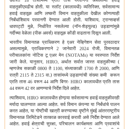
उर्वरित
तासांमध्ये प्रति तास परवानगी असलेल्या हवाई
18
वाहतुकीएवढीच होती. या स्लॉट (कालावधी) व्यतिरिक्त
सर्वसामान्य
,
हवाई वाहतूक आणि लष्करी विमान वाहतुकीला देखील कोणत्याही
निर्बंधांशिवाय परवानगी देण्यात आली होती. याशिवाय
ट्रान्सव्हर्स
,
धावपट्टी मुळे
निर्धारित नसलेल्या (नॉन-शेड्युल्ड) उड्डाणांमुळे
,
गर्दीच्या वेळेला (पीक अवर्स) वाहतूक कोंडी वाढताना दिसून आली.
भारतीय विमानतळ प्राधिकरण हे एअर नेव्हिगेशन सेवा पुरवठादार
असल्यामुळे
प्राधिकरणाने
जानेवारी
रोजी
विमानतळ
,
2
2024
,
परीचालकांना नोटिस टू एअर मेन (
या स्वरुपात निर्देश
NOTAMs)
जारी केले. यानुसार
अर्थात सर्वात जास्त वाहतुकीच्या (
, HIRO,
म्हणजेच सकाळी
ते
संध्याकाळी
ते
आणि
0800
1100,
1700
2000,
रात्री
ते
वा.) तासांमध्ये उड्डाणांची संख्या कमी करून
2115
2315
प्रति तास
वरून
आणि बिगर-
कालावधीत प्रति तास
46
44
HIRO
वरून
वर आणण्याचे निर्देश दिले आहेत.
44
42
त्याशिवाय
कालावधीत होणार्‍या सर्वसामान्य हवाई वाहतुकीवरही
, HIRO
मर्यादा घालण्यात आल्या आहेत. सर्व विमान कंपन्या या निर्बंधांचे पालन
करत आहेत
या गोष्टीची खात्री करण्याच्या दृष्टीने मुंबई आंतरराष्ट्र्रीय
,
विमानतळ लिमिटेडने तात्काळ कारवाई करावी असे निर्देश देण्यात आले
आहेत. हवाई क्षेत्राची सुरक्षा
परिचालन कार्यक्षमता आणि प्रवाशांचे
,