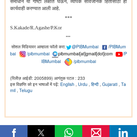
समाधान या गोष्टी लक्षात घेऊन
व्यापक सार्वजनिक हितासाठी ही
,
कार्यवाही करण्यात आली आहे.
***
S.Kakade/R.Agashe/P.Kor
***
सोशल मिडियावर आम्हाला फॉलो करा:
@PIBMumbai
/
PIBMum
bai
/pibmumbai
pibmumbai[at]gmail[dot]com
/P
IBMumbai
/pibmumbai
(रिलीज़ आईडी: 2005899)
आगंतुक पटल : 233
इस विज्ञप्ति को इन भाषाओं में पढ़ें:
English
,
Urdu
,
हिन्दी
,
Gujarati
,
Ta
mil
,
Telugu