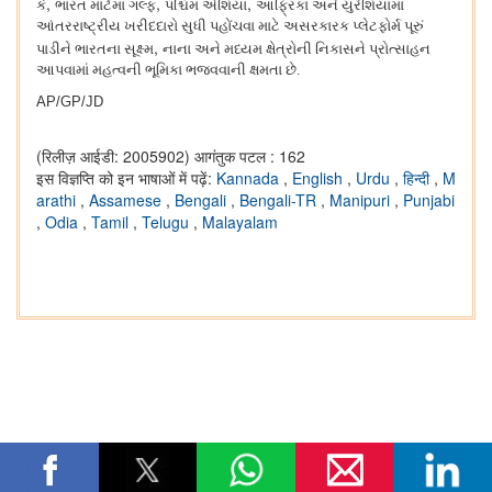
,
,
,
કે
ભારત માર્ટમાં ગલ્ફ
પશ્ચિમ એશિયા
આફ્રિકા અને યુરેશિયામાં
આંતરરાષ્ટ્રીય ખરીદદારો સુધી પહોંચવા માટે અસરકારક પ્લેટફોર્મ પૂરું
,
પાડીને ભારતના સૂક્ષ્મ
નાના અને મધ્યમ ક્ષેત્રોની નિકાસને પ્રોત્સાહન
આપવામાં મહત્વની ભૂમિકા ભજવવાની ક્ષમતા છે.
AP/GP/JD
(रिलीज़ आईडी: 2005902)
आगंतुक पटल : 162
इस विज्ञप्ति को इन भाषाओं में पढ़ें:
Kannada
,
English
,
Urdu
,
हिन्दी
,
M
arathi
,
Assamese
,
Bengali
,
Bengali-TR
,
Manipuri
,
Punjabi
,
Odia
,
Tamil
,
Telugu
,
Malayalam