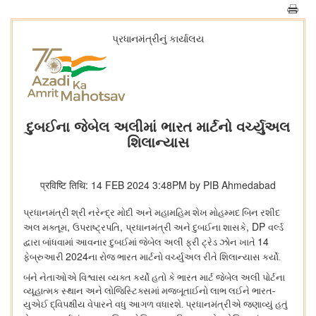
પ્રધાનમંત્રીનું કાર્યાલય
દુબઈના જેબેલ અલીમાં ભારત માર્ટનો વર્ચ્યુઅલ
શિલાન્યાસ
प्रविष्टि तिथि: 14 FEB 2024 3:48PM by PIB Ahmedabad
પ્રધાનમંત્રી શ્રી નરેન્દ્ર મોદી અને મહામહિમ શેખ મોહમ્મદ બિન રશીદ
,
,
, DP
અલ મક્તૂમ
ઉપરાષ્ટ્રપતિ
પ્રધાનમંત્રી અને દુબઈના શાસકે
વર્લ્ડ
14
દ્વારા બાંધવામાં આવનાર દુબઈમાં જેબેલ અલી ફ્રી ટ્રેડ ઝોન ખાતે
2024
ફેબ્રુઆરી
ના રોજ ભારત માર્ટનો વર્ચ્યુઅલ રીતે શિલાન્યાસ કર્યો.
બંને નેતાઓએ વિશ્વાસ વ્યક્ત કર્યો હતો કે ભારત માર્ટ જેબેલ અલી પોર્ટના
વ્યૂહાત્મક સ્થાન અને લોજિસ્ટિક્સમાં મજબૂતાઈનો લાભ લઈને ભારત-
યુએઈ દ્વિપક્ષીય વેપારને વધુ આગળ વધારશે. પ્રધાનમંત્રીએ જણાવ્યું હતું