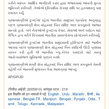
કરીને વ્યાપક આર્થિક ભાગીદારી કરાર દ્વારા ભજવવામાં આવતી મુખ્ય
ભૂમિકાને સ્વીકારી. તેઓએ દ્વિપક્ષીય રોકાણ સંધિ પર હસ્તાક્ષરનું પણ
સ્વાગત કર્યું.
પ્રધાનમંત્રીએ દુબઈમાં રહેતા ભારતીય સમુદાય પ્રત્યેના અનુગ્રહ
બદલ પ્રધાનમંત્રી શેખ મોહમ્મદ બિન રાશિદ અલ મક્તૂમનો આભાર
,
માન્યો હતો. બંને નેતાઓએ દુબઈના વેપાર
સેવાઓ અને પર્યટન માટે
વૈશ્વિક હબ તરીકે વિકાસમાં ભારતીય ડાયસ્પોરાના યોગદાનને સ્વીકાર્યું.
પ્રધાનમંત્રીએ દુબઈમાં ભારતીય સમુદાયની હોસ્પિટલ માટે જમીન
આપવા બદલ પ્રધાનમંત્રી શેખ મોહમ્મદ બિન રશીદની ઊંડી પ્રશંસા
વ્યક્ત કરી હતી જે ભારતીય બ્લુ-કોલર કામદારો માટે સસ્તું
આરોગ્યસંભાળ સુવિધાઓ પ્રદાન કરશે.
પ્રધાનમંત્રીએ મંત્રી શેખ મોહમ્મદ બિન રાશિદ અલ મક્તૂમને તેમની
વહેલી તકે ભારતની મુલાકાત લેવા આમંત્રણ આપ્યું.
AP/GP/JD
(रिलीज़ आईडी: 2005910)
आगंतुक पटल : 219
इस विज्ञप्ति को इन भाषाओं में पढ़ें:
English
,
Urdu
,
Marathi
,
हिन्दी
,
As
samese
,
Bengali-TR
,
Manipuri
,
Bengali
,
Punjabi
,
Odia
,
T
amil
,
Telugu
,
Kannada
,
Malayalam