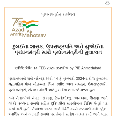
પ્રધાનમંત્રીનું કાર્યાલય
દુબઈના શાસક, ઉપરાષ્ટ્રપતિ અને યુએઈના
પ્રધાનમંત્રી સાથે પ્રધાનમંત્રીની મુલાકાત
प्रविष्टि तिथि: 14 FEB 2024 3:49PM by PIB Ahmedabad
14
2024
પ્રધાનમંત્રી શ્રી નરેન્દ્ર મોદી
ફેબ્રુઆરી
ના રોજ દુબઈમાં
,
,
મહામહિમ શેખ મોહમ્મદ બિન રશીદ અલ મક્તૂમ
ઉપરાષ્ટ્રપતિ
,
પ્રધાનમંત્રી
સંરક્ષણ મંત્રી અને દુબઈના શાસકને મળ્યા હતા.
,
,
,
,
બંને નેતાઓએ વેપાર
રોકાણ
ટેક્નોલોજી
અવકાશ
શિક્ષણ અને
લોકો વચ્ચેના સંબંધો સહિત દ્વિપક્ષીય સહયોગના વિવિધ ક્ષેત્રો પર
UAE
ચર્ચા કરી હતી. તેઓએ ભારત અને
વચ્ચે ઝડપથી વધી રહેલા
આર્થિક અને વ્યાપારી સંબંધો પર તેમનો સંતોષ વ્યક્ત કર્યો અને ખાસ