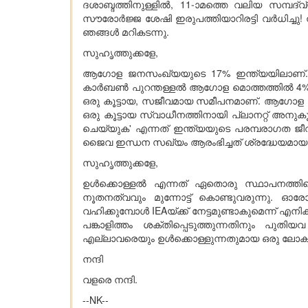
ദശാബ്ദത്തിനുള്ളില്‍, 11-ാമത്തെ വലിയ സമ്പ
സൗരോര്‍ജ്ജ ശേഷി ഇരുപത്തിയാറിരട്ടി വര്‍ധിച്
ഞങ്ങള്‍ മറികടന്നു.
സുഹൃത്തുക്കളേ,
ആഗോള ജനസംഖ്യയുടെ 17% ഇന്ത്യയിലാണ്. ലോകത്
കാര്‍ബണ്‍ പുറന്തള്ളല്‍ ആഗോള മൊത്തത്തില്‍ 4% 
ഒരു കൂട്ടായ, സജീവമായ സമീപനമാണ്. ആഗോള സൗരോ
ഒരു കൂട്ടായ സ്വാധീനത്തിനായി പ്ലാനറ്റ് അനുകൂ
ചെയ്യുക' എന്നത് ഇന്ത്യയുടെ പരമ്പരാഗത ജ
ജൈവ ഇന്ധന സഖ്യം ആരംഭിച്ചത് ശ്രദ്ധേയമായ ഒന്ന
സുഹൃത്തുക്കളേ,
ഉള്‍ക്കൊള്ളല്‍ എന്നത് ഏതൊരു സ്ഥാപനത്തിന്റെ
നൂതനത്വവും മുന്നോട്ട് കൊണ്ടുവരുന്നു. ഓ
വഹിക്കുമ്പോള്‍ IEAയ്ക്ക് നേട്ടമുണ്ടാകുമെന്ന് എ
പങ്കാളിത്തം ശക്തിപ്പെടുത്തുന്നതിനും പുതിയവ
എല്ലാവരെയും ഉള്‍ക്കൊള്ളുന്നതുമായ ഒരു ലോകം കെ
നന്ദി
വളരെ നന്ദി.
--NK--