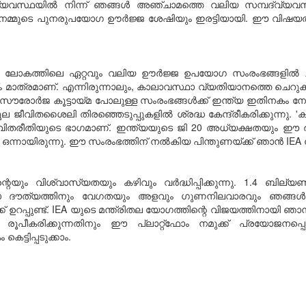
ദ്വ്യവസ്ഥയില്‍ നിന്ന് ഞങ്ങള്‍ അഞ്ചാമത്തെ വലിയ സമ്പദ്വ്യവ
ചു! നമ്മുടെ പുനരുപയോഗ ഊര്‍ജ്ജ ശേഷിയും ഇരട്ടിയായി. ഈ വിഷയത്
തിലെ ഏറ്റവും വലിയ ഊര്‍ജ്ജ ഉപയോഗ സംരംഭങ്ങളില്‍ ചിലത് ഞങ
മാത്രമാണ്. എന്നിരുന്നാലും, കാലാവസ്ഥാ വ്യതിയാനത്തെ ചെറുക്കുന്ന
ര്‍ജ കൂട്ടായ്മ പോലുള്ള സംരംഭങ്ങള്‍ക്ക് ഇന്ത്യ ഇതിനകം നേതൃത
ല ജീവിതശൈലി തിരഞ്ഞെടുപ്പുകളില്‍ ശ്രദ്ധ കേന്ദ്രീകരിക്കുന്നു
ീവിതരീതിയുടെ ഭാഗമാണ്. ഇന്ത്യയുടെ ജി 20 അധ്യക്ഷതയും ഈ ര
ായിരുന്നു. ഈ സംരംഭത്തിന് നല്‍കിയ പിന്തുണയ്ക്ക് ഞാന്‍ IEA യ
യും വിശ്വാസ്യതയും കഴിവും വര്‍ദ്ധിപ്പിക്കുന്നു. 1.4 ബില്യണ്
രോ ദൗത്യത്തിനും വേഗതയും അളവും ഗുണനിലവാരവും ഞങ്ങള്‍ 
നിക്ക് ഉറപ്പുണ്ട്. IEA യുടെ മന്ത്രിതല യോഗത്തിന്റെ വിജയത്തിനായി
 രൂപീകരിക്കുന്നതിനും ഈ പ്ലാറ്റ്ഫോം നമുക്ക് പ്രയോജനപ്പെടുത
ട്ടിപ്പടുക്കാം.