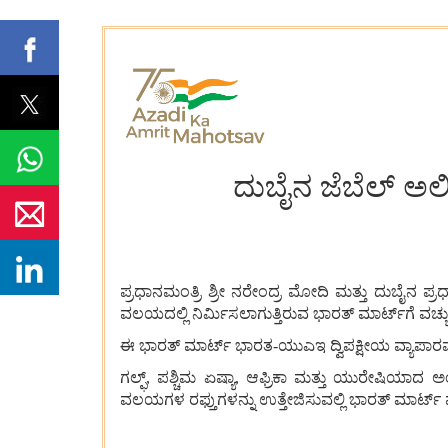
​​​​​​​ದುಬೈನ ಜೆಬೆ
ಪ್ರಧಾನಮಂತ್ರಿ ಶ್ರೀ ನರೇಂದ್ರ ಮೋದಿ ಮತ್ತು ದುಬೈನ ಪ
ವಲಯದಲ್ಲಿ ನಿರ್ಮಿಸಲಾಗುತ್ತಿರುವ ಭಾರತ್ ಮಾರ್ಟ್‌ಗೆ ವರ್ಚ
ಈ ಭಾರತ್ ಮಾರ್ಟ್ ಭಾರತ-ಯುಎಇ ದ್ವಿಪಕ್ಷೀಯ ವ್ಯಾಪಾರವನ್
ಗಲ್ಫ್, ಪಶ್ಚಿಮ ಏಷ್ಯಾ, ಆಫ್ರಿಕಾ ಮತ್ತು ಯುರೇಷಿಯಾ
ವಲಯಗಳ ರಫ್ತುಗಳನ್ನು ಉತ್ತೇಜಿಸುವಲ್ಲಿ ಭಾರತ್ ಮಾರ್ಟ್ 