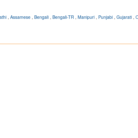
athi
,
Assamese
,
Bengali
,
Bengali-TR
,
Manipuri
,
Punjabi
,
Gujarati
,