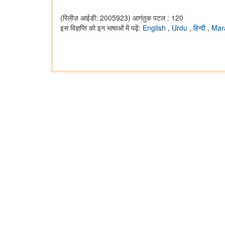
(रिलीज़ आईडी: 2005923)
आगंतुक पटल : 120
इस विज्ञप्ति को इन भाषाओं में पढ़ें:
English
,
Urdu
,
हिन्दी
,
Mar