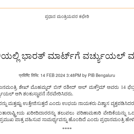
ಪ್ರಧಾನ ಮಂತ್ರಿಯವರ ಕಛೇರಿ
ಲ್ ಅಲಿಯಲ್ಲಿ ಭಾರತ್ ಮಾರ್ಟ್‌ಗೆ ವರ್ಚ್ಯುಯಲ್
प्रविष्टि तिथि: 14 FEB 2024 3:48PM by PIB Bengaluru
್ರಧಾನಮಂತ್ರಿ ಶೇಖ್ ಮೊಹಮ್ಮದ್ ಬಿನ್ ರಶೀದ್ ಅಲ್ ಮಕ್ತೌಮ್ ಅವರು 14 ಫೆಬ್
್ಯುಯಲ್‌ ಆಗಿ ಶಂಕುಸ್ಥಾಪನೆ ನೆರವೇರಿಸಿದರು.
ನು ಮತ್ತಷ್ಟು ಉತ್ತೇಜಿಸುತ್ತದೆ ಎಂದು ಉಭಯ ನಾಯಕರು ವಿಶ್ವಾಸ ವ್ಯಕ್ತಪಡಿಸಿದರ
ದ ಅಂತಾರಾಷ್ಟ್ರೀಯ ಖರೀದಿದಾರರನ್ನು ತಲುಪಲು ಪರಿಣಾಮಕಾರಿ ವೇದಿಕೆಯನ್ನು 
ಪ್ರಮುಖ ಪಾತ್ರ ವಹಿಸುವ ಸಾಮರ್ಥ್ಯವನ್ನು ಹೊಂದಿದೆ ಎಂದು ಪ್ರಧಾನಮಂತ್ರಿ ಹೇಳ
****