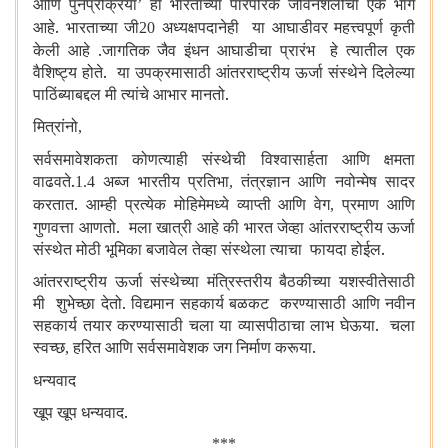
आणि पुनर्प्रक्रिया
हा भारताच्या पारंपरिक जीवनशैलीचा एक भाग
’
आहे. भारताच्या जी
अध्यक्षपदानेही या आघाडीवर महत्त्वपूर्ण कृती
20
केली आहे .जागतिक जैव इंधन आघाडीचा प्रारंभ हे त्यातील एक
वैशिष्ट्य होते. या उपक्रमासाठी आंतरराष्ट्रीय ऊर्जा संस्थेने दिलेल्या
पाठिंब्याबद्दल मी त्यांचे आभार मानतो.
मित्रांनो
,
सर्वसमावेशकता कोणत्याही संस्थेची विश्वासार्हता आणि क्षमता
वाढवते.
अब्ज भारतीय प्रतिभा
तंत्रज्ञान आणि नवोन्मेष सादर
1.4
,
करतात. आम्ही प्रत्येक मोहिमेमध्ये व्याप्ती आणि वेग
प्रमाण आणि
,
गुणवत्ता आणतो. मला खात्री आहे की भारत जेव्हा आंतरराष्ट्रीय ऊर्जा
संस्थेत मोठी भूमिका बजावेल तेव्हा संस्थेला त्याचा फायदा होईल.
आंतरराष्ट्रीय ऊर्जा संस्थेच्या मंत्रिस्तरीय बैठकीच्या यशस्वीतेसाठी
मी शुभेच्छा देतो. विद्यमान सहकार्य बळकट करण्यासाठी आणि नवीन
सहकार्य तयार करण्यासाठी चला या व्यासपीठाचा लाभ घेऊया. चला
स्वच्छ
हरित आणि सर्वसमावेशक जग निर्माण करूया.
,
धन्यवाद
खूप खूप धन्यवाद.
***