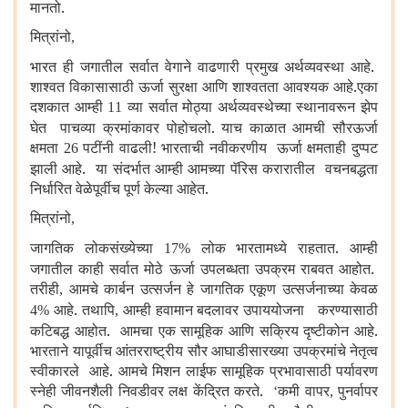
मानतो.
मित्रांनो
,
भारत ही जगातील सर्वात वेगाने वाढणारी प्रमुख अर्थव्यवस्था आहे.
शाश्वत विकासासाठी ऊर्जा सुरक्षा आणि शाश्वतता आवश्यक आहे.एका
दशकात आम्ही
व्या सर्वात मोठ्या अर्थव्यवस्थेच्या स्थानावरून झेप
11
घेत पाचव्या क्रमांकावर पोहोचलो. याच काळात आमची सौरऊर्जा
क्षमता
पटींनी वाढली! भारताची नवीकरणीय ऊर्जा क्षमताही दुप्पट
26
झाली आहे. या संदर्भात आम्ही आमच्या पॅरिस करारातील वचनबद्धता
निर्धारित वेळेपूर्वीच पूर्ण केल्या आहेत.
मित्रांनो
,
जागतिक लोकसंख्येच्या
लोक भारतामध्ये राहतात. आम्ही
17%
जगातील काही सर्वात मोठे ऊर्जा उपलब्धता उपक्रम राबवत आहोत.
तरीही
आमचे कार्बन उत्सर्जन हे जागतिक एकूण उत्सर्जनाच्या केवळ
,
आहे. तथापि
आम्ही हवामान बदलावर उपाययोजना करण्यासाठी
4%
,
कटिबद्ध आहोत. आमचा एक सामूहिक आणि सक्रिय दृष्टीकोन आहे.
भारताने यापूर्वीच आंतरराष्ट्रीय सौर आघाडीसारख्या उपक्रमांचे नेतृत्व
स्वीकारले आहे. आमचे मिशन लाईफ सामूहिक प्रभावासाठी पर्यावरण
स्नेही जीवनशैली निवडीवर लक्ष केंद्रित करते.
कमी वापर
पुनर्वापर
‘
,