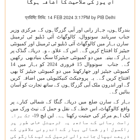
ای یوز کی صلاحیت کا اضافہ ہوگا
प्रविष्टि तिथि: 14 FEB 2024 3:17PM by PIB Delhi
بندرگاہوں، جہاز رانی اور آبی گزرگاہوں کے مرکزی وزیر
جناب سربانند سونووال، کالوگھاٹ آئی ڈبلیو ٹی ٹرمینل
سارن بہار میں کالوگھاٹ آئی ڈبلیو ٹی ٹرمینل اور کمیونٹی
جیٹیز کا افتتاح کریں گے۔ اس کے علاوہ، وہ دریائے گنڈک پر
بہار کے بیتیہ میں دو کمیونٹی جیٹیزکا سنگ بنیادبھی رکھیں
گے۔ جناب سونووال 15 فروری 2024 کو بہار میں 14
کمیونٹی جیٹیز اور جھارکھنڈ میں دو کمیونٹی جیٹیز کا بھی
افتتاح کریں گے۔ یہ پروجیکٹ کنیکٹیویٹی میں اضافہ کریں
گے اور اندرون ملک آبی گزرگاہوں کے ساتھ تجارت کو آسان
بنائیں گے۔
بہار کے سارن ضلع میں دریائے گنگا کے شمالی کنارے پر
واقع کالوگھاٹ، اس خطے کے نقل و حمل کے نیٹ ورک میں
ایک اہم مرکز کی حیثیت رکھتا ہے۔ این ایچ
-19
تک براہ
راست رسائی کے ساتھ، یہ ٹرمینل خاص طور پر
راکسول اور شمالی بہار کے اندرونی علاقوں کے
ذریعے نیپال جانے والی ترسیل کے لیے کارگو کی