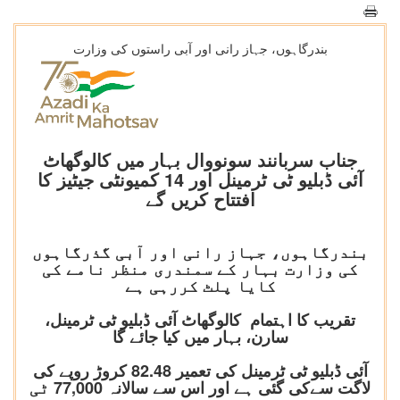
بندرگاہوں، جہاز رانی اور آبی راستوں کی وزارت
جناب سربانند سونووال بہار میں کالوگھاٹ
آئی ڈبلیو ٹی ٹرمینل اور 14 کمیونٹی جیٹیز کا
افتتاح کریں گے
بندرگاہوں، جہاز رانی اور آبی گذرگاہوں
کی وزارت بہار کے سمندری منظر نامے کی
کایا پلٹ کررہی ہے
تقریب کا اہتمام کالوگھاٹ آئی ڈبلیو ٹی ٹرمینل،
سارن، بہار میں کیا جائے گا
آئی ڈبلیو ٹی ٹرمینل کی تعمیر 82.48 کروڑ روپے کی
لاگت سےکی گئی ہے اور اس سے سالانہ 77,000 ٹی