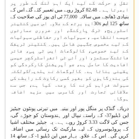
نقل و حرکت کے لیے ایک اہم لنک کے طور پر
ابھرتا ہے ۔ 82.48 کروڑ روپے میں تعمیر کئے گئے اس کے
بنیادی ڈھانچے میں سالانہ 77,000 ٹی ای یوز کی صلاحیت کے
ساتھ 125 ایم
30x
ایم برتھ کے علاوہ اس میں کنٹینر
اسٹوریج، ٹرک پارکنگ، اور ضروری عمارتوں
جیسے انتظامیہ، سہولیات اور حفاظتی سہولیات
کے لیے مخصوص جگہیں شامل ہیں۔ کنٹینر ٹریفک
کے لیے خصوصی، کالوگھاٹ ایس ٹی پی، فائر
فائٹنگ سسٹمز، اور آئی ٹی انفراسٹرکچر جیسی
افادیت کا حامل ہے، جو آپریشنل کارکردگی کو
یقینی بناتا ہے۔ کالوگھاٹ نے ہلدیہ/کولکتہ
کی بندرگاہوں کو بغیر کسی رکاوٹ کے رابطے کی
سہولت فراہم کرنے کا وعدہ کیا ہے، جس سے
علاقائی تجارت اور کامرس میں مزید اضافہ
ہوگا۔
دریائے گنڈک پر منگل پور اور بیتیہ میں تیرتی پونٹون جیٹیز
این ڈبلیو
-37
کے راستے نیپال اور ہندوستان کو جوڑے گی،
جس کی لاگت 3.33 کروڑ روپے ہے۔ یہ جیٹیز مختلف اشیا
کے پروڈیوسروں کے لیے مارکیٹ تک رسائی میں اضافہ
کریں گی۔ اس کے علاوہ بہار میں این ڈبلیو
-1
کے ساتھ 14