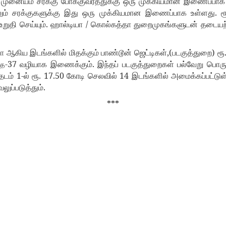
முனையம்
சரக்கு
போக்குவரத்துக்கு
ஒரு
முக்கியமான
இணைப்பாக
.
ும்
சரக்குகளுக்கு
இது
ஒரு
முக்கியமான
இணைப்பாக
உள்ளது
ர
.
/
உறுதி
செய்யும்
ஹால்டியா
கொல்கத்தா
துறைமுகங்களுடன்
தடையற
,(
)
யா
ஆகிய
இடங்களில்
மிதக்கும்
பாண்டூன்
ஜெட்டிகள்
படகுத்துறை
ரூ
-37
.
வழியாக
இணைக்கும்
இந்தப்
படகுத்துறைகள்
பல்வேறு
பொரு
தை
1-
. 17.50
14
்தடம்
ல்
ரூ
கோடி
செலவில்
இடங்களில்
அமைக்கப்பட்டு
.
வலுப்படுத்தும்
***