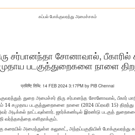
கப்பல் போக்குவரத்து அமைச்சகம்
ரு சர்பானந்தா சோனாவால், பீகாரில் க
முதாய படகுத்துறைகளை நாளை திறந்
प्रविष्टि तिथि: 14 FEB 2024 3:17PM by PIB Chennai
,
குவரத்துத்
துறை
அமைச்சர்
திரு
சர்பானந்த
சோனோவால்
பீகார்
மா
14
(2024
15)
ம்
சமுதாய
படகுத்துறைகளை
நாளை
பிப்ரவரி
திறந்து
.
வர்
அடிக்கல்
நாட்டவுள்ளார்
ஜார்க்கண்டில்
இரண்டு
படகுத்
துறைகளை
.
தி
வர்த்தகத்தை
எளிதாக்கும்
,
கு
கரையில்
அமைந்துள்ள
கலுகாட்
அந்தப்பகுதியின்
போக்குவரத்து
க