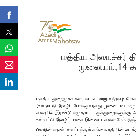
மத்திய அமைச்சர் தி
முனையம்,14 ச
,
மத்திய
துறைமுகங்கள்
கப்பல்
மற்றும்
நீர்வழி
போக்
(
)
உள்நாட்டு
நீர்வழிப்
போக்குவரத்து
முனையம்
மற்று
கரையில்
இரண்டு
சமுதாய
படகுத்துறைகளுக்கு
அ
உள்நாட்டு
நீர்வழிப்
பாதை
இணைப்புகளை
மேம்படுத்
பீகாரின்
சரண்
மாவட்டத்தில்
கங்கை
நதியின்
வடக்