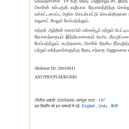
-19
,
நெடுஞ்சாலை
க்கு
நேரடி
அணுகலுடன்
இந்த
பீகாரின்
உள்பகுதி
வழியாக
நேபாளத்திற்கு
செல்ல
உள்கட்டமைப்பு
அதிக
செயல்பாட்டு
செயல்திறனை
.
கலுகாட்
மேலும்
மேம்படுத்தும்
கந்தக்
ஆற்றின்
கரையில்
மங்கல்பூர்
மற்றும்
பெட்டி
நேபாளத்தையும்
இந்தியாவையும்
தேசிய
நீர்வழிப்பா
.
,
மேம்படுத்தும்
கூடுதலாக
பீகாரில்
தேசிய
நீர்வழித
மற்றும்
வர்த்தகர்களுக்கு
நேரடி
சந்தை
அணுகலை
(Release ID: 2005861)
ANU/PKV/PLM/RS/KRS
(रिलीज़ आईडी: 2005949)
आगंतुक पटल : 137
इस विज्ञप्ति को इन भाषाओं में पढ़ें:
English
,
Urdu
,
हिन्दी