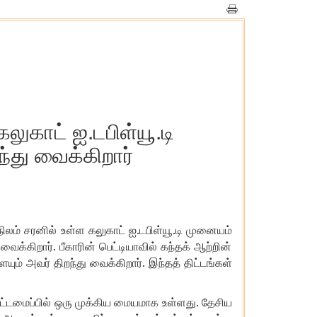
லுகாட் ஐ.டபிள்யூ.டி
து வைக்கிறார்
.
.
நிலம்
சரனில்
உள்ள
கலுகாட்
ஐ
டபிள்யூ
டி முனையம்
.
வைக்கிறார்
பீகாரின்
பெட்டியாவில்
கந்தக்
ஆற்றின்
.
யும்
அவர்
திறந்து
வைக்கிறார்
இந்தத்
திட்டங்கள்
.
ட்டமைப்பில்
ஒரு
முக்கிய
மையமாக
உள்ளது
தேசிய