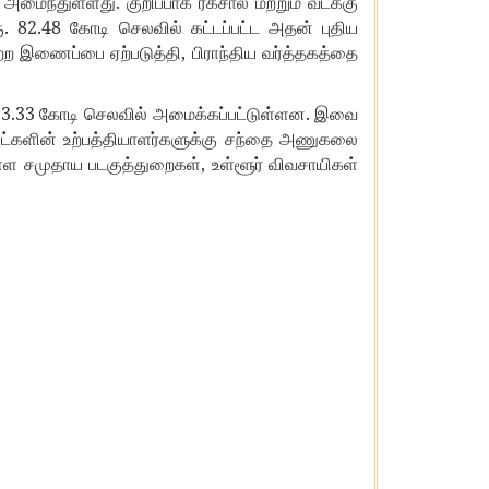
.
அமைந்துள்ளது
குறிப்பாக
ரக்சால்
மற்றும்
வடக்கு
. 82.48
ூ
கோடி
செலவில்
கட்டப்பட்ட
அதன்
புதிய
,
்ற
இணைப்பை
ஏற்படுத்தி
பிராந்திய
வர்த்தகத்தை
.3.33
.
கோடி
செலவில்
அமைக்கப்பட்டுள்ளன
இவை
ட்களின்
உற்பத்தியாளர்களுக்கு
சந்தை
அணுகலை
,
ள்ள
சமுதாய
படகுத்துறைகள்
உள்ளூர்
விவசாயிகள்