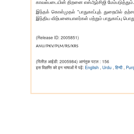
காவல்படையின் திறனை எஸ்ஆர்சிஜி மேம்படுத்தும்.
இந்தக் கொள்முதல் "பாதுகாப்புத் துறையில் தற்ச
இந்திய விற்பனையாளர்கள் மற்றும் பாதுகாப்பு பொதுத
(Release ID: 2005851)
ANU/PKV/PLM/RS/KRS
(रिलीज़ आईडी: 2005984)
आगंतुक पटल : 156
इस विज्ञप्ति को इन भाषाओं में पढ़ें:
English
,
Urdu
,
हिन्दी
,
Pun