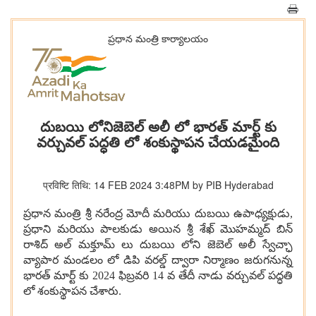
ప్రధాన మంత్రి కార్యాలయం
దుబయి లోనిజెబెల్ అలీ లో భారత్ మార్ట్ కు
వర్చువల్ పద్ధతి లో శంకుస్థాపన చేయడమైంది
प्रविष्टि तिथि: 14 FEB 2024 3:48PM by PIB Hyderabad
ప్రధాన మంత్రి శ్రీ నరేంద్ర మోదీ మరియు దుబయి ఉపాధ్యక్షుడు,
ప్రధాని మరియు పాలకుడు అయిన శ్రీ శేఖ్ మొహమ్మద్ బిన్
రాశిద్ అల్ మక్తూమ్ లు దుబయి లోని జెబెల్ అలీ స్వేచ్ఛా
వ్యాపార మండలం లో డిపి వరల్డ్ ద్వారా నిర్మాణం జరుగనున్న
భారత్ మార్ట్ కు 2024 ఫిబ్రవరి 14 వ తేదీ నాడు వర్చువల్ పద్ధతి
లో శంకుస్థాపన చేశారు.