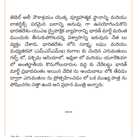
జెబెల్ అలీ నౌకాశ్రయం యొక్క వ్యూహాత్మక స్థానాన్ని మరియు
లాజిస్టిక్స్ పరమైన బలాన్ని అనువు గా ఉపయోగించుకొని
భారతదేశం-యుఎఇ ద్వైపాక్షిక వ్యాపారాన్ని భారత్ మార్ట్ మరింత
ముందుకు తీసుకుపోగలదన్న విశ్వాసాన్ని ఇరువురు నేత లు
వ్యక్తం చేశారు. భారతదేశం లోని సూక్ష్మ, లఘు మరియు
మధ్యతరహా (ఎమ్ఎస్ఎమ్ఇ) రంగాల కు చెందిన ఎగుమతులు
గల్ఫ్ లో, పశ్చిమ ఆసియాలో, ఆఫ్రికా లో మరియు యూరేశియా
లో అంతర్జాతీయ కొనుగోలుదారుల వద్ద కు చేరేటట్టు భారత్
మార్ట్ ప్రభావవంతం అయిన వేదిక ను అందుబాటు లోకి తేవడం
ద్వారా ఎగుమతుల ను ప్రోత్సహించడం లో ఒక ముఖ్య పాత్ర ను
పోషించగల సత్తా ఉంది అని ప్రధాన మంత్రి అన్నారు.
***