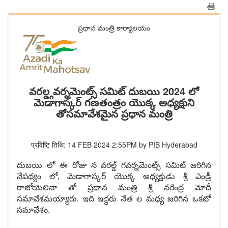
ప్రధాన మంత్రి కార్యాలయం
వరల్డ్గవర్నమెంట్స్ సమిట్ దుబయి 2024 లో
మెడాగాస్కర్ గణతంత్రం యొక్క అధ్యక్షుని
తోసమావేశమైన ప్రధాన మంత్రి
प्रविष्टि तिथि: 14 FEB 2024 2:55PM by PIB Hyderabad
దుబయి లో ఈ రోజు న వరల్డ్ గవర్నమెంట్స్ సమిట్ జరిగిన
నేపథ్యం లో, మెడాగాస్కర్ యొక్క అధ్యక్షుడు శ్రీ ఎండ్రీ
రాజోయెలినా తో ప్రధాన మంత్రి శ్రీ నరేంద్ర మోదీ
సమావేశమయ్యారు. ఇది ఇద్దరు నేత ల మధ్య జరిగిన ఒకటో
సమావేశం.