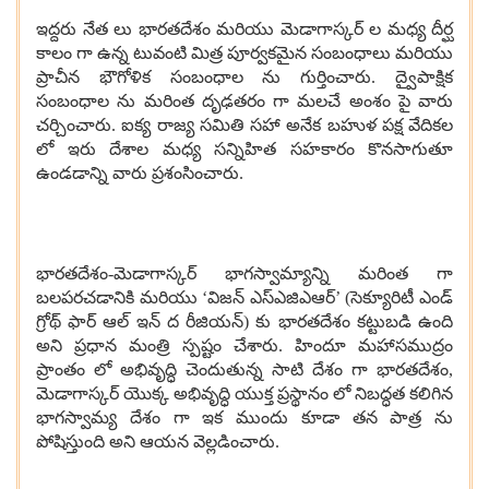
ఇద్దరు నేత లు భారతదేశం మరియు మెడాగాస్కర్ ల మధ్య దీర్ఘ
కాలం గా ఉన్న టువంటి మిత్ర పూర్వకమైన సంబంధాలు మరియు
ప్రాచీన భౌగోళిక సంబంధాల ను గుర్తించారు. ద్వైపాక్షిక
సంబంధాల ను మరింత దృఢతరం గా మలచే అంశం పై వారు
చర్చించారు. ఐక్య రాజ్య సమితి సహా అనేక బహుళ పక్ష వేదికల
లో ఇరు దేశాల మధ్య సన్నిహిత సహకారం కొనసాగుతూ
ఉండడాన్ని వారు ప్రశంసించారు.
భారతదేశం-మెడాగాస్కర్ భాగస్వామ్యాన్ని మరింత గా
బలపరచడానికి మరియు ‘విజన్ ఎస్ఎజిఎఆర్’ (సెక్యూరిటీ ఎండ్
గ్రోథ్ ఫార్ ఆల్ ఇన్ ద రీజియన్) కు భారతదేశం కట్టుబడి ఉంది
అని ప్రధాన మంత్రి స్పష్టం చేశారు. హిందూ మహాసముద్రం
ప్రాంతం లో అభివృద్ధి చెందుతున్న సాటి దేశం గా భారతదేశం,
మెడాగాస్కర్ యొక్క అభివృద్ధి యుక్త ప్రస్థానం లో నిబద్ధత కలిగిన
భాగస్వామ్య దేశం గా ఇక ముందు కూడా తన పాత్ర ను
పోషిస్తుంది అని ఆయన వెల్లడించారు.