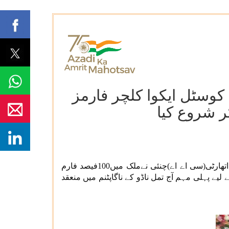
 کوسٹل ایکوا کلچر فارمز
 شروع کیا
ماہی پروری کے محکمے ، ماہی پروری،مویشی پروری اور ڈیری کی وزارت، حکومت ہند کے تحت کوسٹل ایکوا کلچر اتھارٹی(سی اے اے)چنئی نےملک میں100فیصد فارم
 پہلی مہم آج تمل ناڈو کے ناگاپٹنم میں منعقد