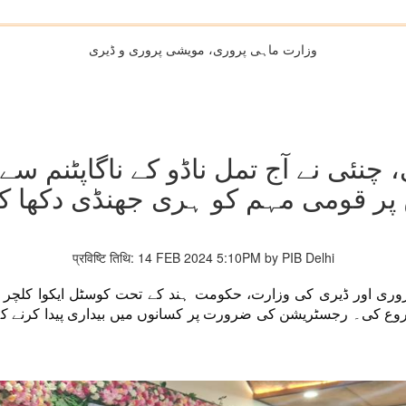
وزارت ماہی پروری، مویشی پروری و ڈیری
، چنئی نے آج تمل ناڈو کے ناگاپٹنم سے
ر قومی مہم کو ہری جھنڈی دکھا کر
प्रविष्टि तिथि: 14 FEB 2024 5:10PM by PIB Delhi
کی۔ رجسٹریشن کی ضرورت پر کسانوں میں بیداری پیدا کرنے کے لیے