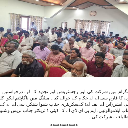
گرام میں شرکت کی اور رجسٹریشن اور تجدید کے لیے درخواستیں جم
ا فارم سی اے اے حکام کے حوالے کیا۔ میٹنگ میں ناگاپٹنم ایکوا کل
سی ایشن(این اے ایف اے) کےسکریٹری جناب شیوا شنکر، سی اے اے ک
ناب ایلاموالوتھی، ایم پی ای ڈی اے کے ڈپٹی ڈائریکٹر جناب نریش وشن
ر طلباء نے شرکت کی۔
************