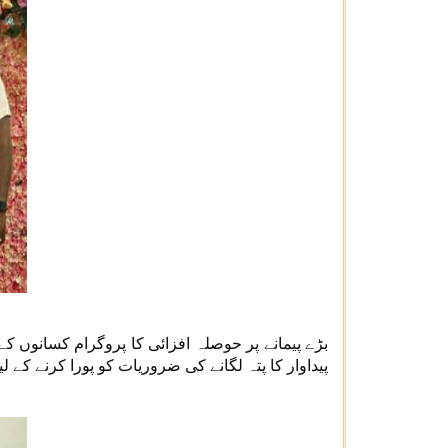
بڑے پیمانے پر حوصلہ افزائی کا پروگرام کسانوں کے
پیداوار کا پتہ لگانے کی ضروریات کو پورا کرنے کے لیے کوسٹل ایکوا کلچر