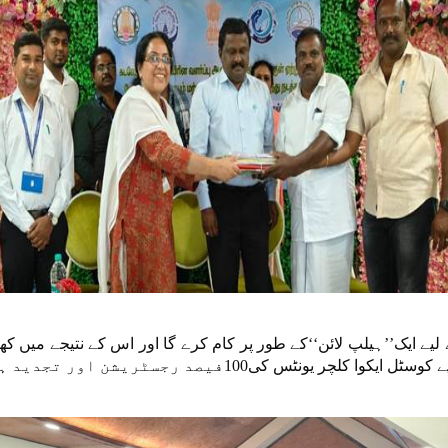
 لیے ایک’’ہیلپ لائن‘‘کے طور پر کام کرے گا اور اس کے نتیجے میں کھ
 یونٹس کی100فیصد رجسٹریشن اور تجدید ہوگی۔