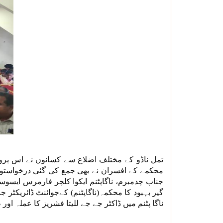
تمل ناڈو کے مختلف اضلاع سے کسانوں نے اس پرو
محکمے کے افسران نے بھی جمع کی گئی درخواستوں ک
جناب چدمبرم، ناگاپٹنم ایکوا کلچر فارمرس ایسو
گیر بہبود کا محکمہ(ناگاپٹنم) کےجوائنٹ ڈائریکٹر ج
ناگا پٹنم میں ڈاکٹر جے جے للیتا فشریز کا عملہ او