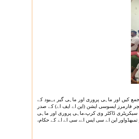
ع کیں اور ماہی پروری اور ماہی گیر بہبود کے
چر فارمرز ایسوسی ایشن (این اے ایف اے) کے صدر
ے سیکریٹری ڈاکٹر وی کرپ،ماہی پروری اور ماہی
و تمبھڈواور این اے سی ایس اے، سی اے اے کے حکام،