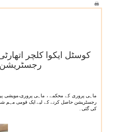
کوسٹل ایکوا کلچر اتھارٹی
رجسٹریشن پ
رجسٹریشن حاصل کرنے کے لیے ایک قومی مہم شروع 
کی گئی۔