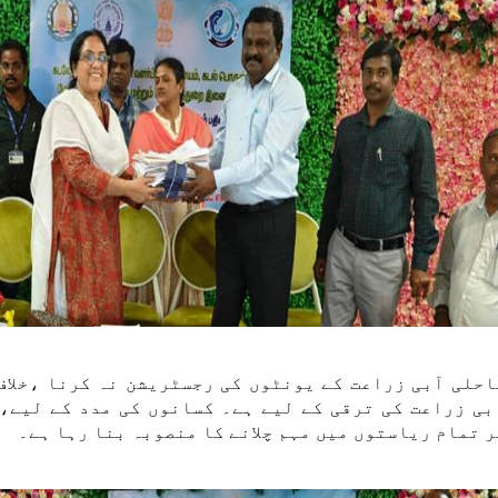
200 کے سیکشن13 کے مطابق ساحلی آبی زراعت کے یونٹوں کی رجسٹریشن نہ 
بی زراعت کی ترقی کے لیے ہے۔ کسانوں کی مدد کے لیے،
ر تمام ریاستوں میں مہم چلانے کا منصوبہ بنا رہا ہے۔