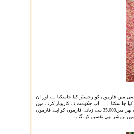
 میں فارموں کو رجسٹر کیا جاسکتا ہے اور ان
یا جا سکتا ہے۔ اب حکومت نے کاروبار کرنے میں
آسانی کے تحت لاگو رجسٹریشن فیس کا دو گنا ادا کر کے تاخیر کو معاف کرنے کی دفعات شامل کی ہیں۔ اس سے ملک بھر میں35,000 سے زیادہ فارموں کو اپنے فارموں
 میں بروشر بھی تقسیم کیےگئے۔