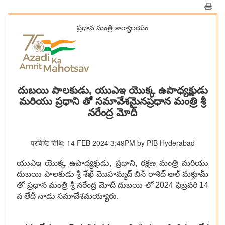
ప్రధాన మంత్రి కార్యాలయం
దుబయి పాలకుడు, యుఎఇ యొక్క ఉపాధ్యక్షుడు
మరియు ప్రధాని తో సమావేశమైనప్రధాన మంత్రి శ్రీ
నరేంద్ర మోదీ
प्रविष्टि तिथि: 14 FEB 2024 3:49PM by PIB Hyderabad
యుఎఇ యొక్క ఉపాధ్యక్షుడు
,
ప్రధాని
,
రక్షణ మంత్రి మరియు
దుబయి పాలకుడు శ్రీ శేఖ్ మొహమ్మద్ బిన్ రాశిద్ అల్ మక్తూమ్
తో ప్రధాన మంత్రి శ్రీ నరేంద్ర మోదీ దుబయి లో
2024
ఫిబ్రవరి
14
వ తేదీ నాడు సమావేశమయ్యారు.