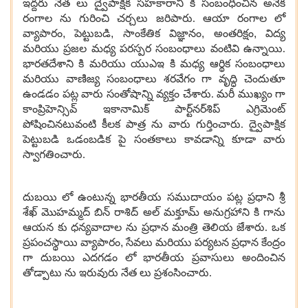
ఇద్దరు నేత లు ద్వైపాక్షిక సహకారాని కి సంబంధించిన అనేక
రంగాల ను గురించి చర్చలు జరిపారు. ఆయా రంగాల లో
వ్యాపారం
,
పెట్టుబడి
,
సాంకేతిక విజ్ఞానం
,
అంతరిక్షం
,
విద్య
మరియు ప్రజల మధ్య పరస్పర సంబంధాలు వంటివి ఉన్నాయి.
భారతదేశాని కి మరియు యుఎఇ కి మధ్య ఆర్థిక సంబంధాలు
మరియు వాణిజ్య సంబంధాలు శరవేగం గా వృద్ధి చెందుతూ
ఉండడం పట్ల వారు సంతోషాన్ని వ్యక్తం చేశారు. మరీ ముఖ్యం గా
కాంప్రిహెన్సివ్ ఇకానామిక్ పార్ట్‌నర్‌శిప్ ఎగ్రిమెంట్
పోషించినటువంటి కీలక పాత్ర ను వారు గుర్తించారు. ద్వైపాక్షిక
పెట్టుబడి ఒడంబడిక పై సంతకాలు కావడాన్ని కూడా వారు
స్వాగతించారు.
దుబయి లో ఉంటున్న భారతీయ సముదాయం పట్ల ప్రధాని శ్రీ
శేఖ్ మొహమ్మద్ బిన్ రాశిద్ అల్ మక్తూమ్ అనుగ్రహాని కి గాను
ఆయన కు ధన్యవాదాల ను ప్రధాన మంత్రి తెలియ జేశారు. ఒక
ప్రపంచస్థాయి వ్యాపారం
,
సేవలు మరియు పర్యటన ప్రధాన కేంద్రం
గా దుబయి ఎదగడం లో భారతీయ ప్రవాసులు అందించిన
తోడ్పాటు ను ఇరువురు నేత లు ప్రశంసించారు.