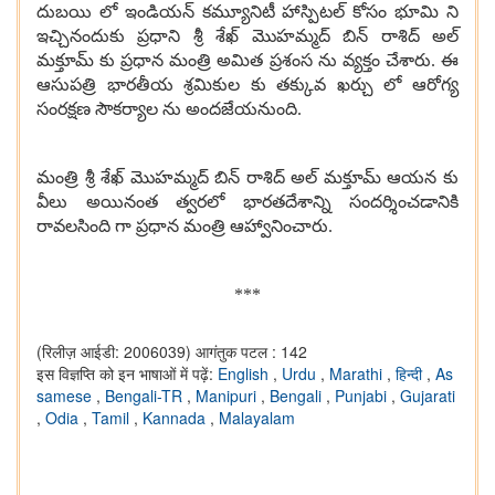
దుబయి లో ఇండియన్ కమ్యూనిటీ హాస్పిటల్ కోసం భూమి ని
ఇచ్చినందుకు ప్రధాని శ్రీ శేఖ్ మొహమ్మద్ బిన్ రాశిద్ అల్
మక్తూమ్ కు ప్రధాన మంత్రి అమిత ప్రశంస ను వ్యక్తం చేశారు. ఈ
ఆసుపత్రి భారతీయ శ్రమికుల కు తక్కువ ఖర్చు లో ఆరోగ్య
సంరక్షణ సౌకర్యాల ను అందజేయనుంది.
మంత్రి శ్రీ శేఖ్ మొహమ్మద్ బిన్ రాశిద్ అల్ మక్తూమ్ ఆయన కు
వీలు అయినంత త్వరలో భారతదేశాన్ని సందర్శించడానికి
రావలసింది గా ప్రధాన మంత్రి ఆహ్వానించారు.
***
(रिलीज़ आईडी: 2006039)
आगंतुक पटल : 142
इस विज्ञप्ति को इन भाषाओं में पढ़ें:
English
,
Urdu
,
Marathi
,
हिन्दी
,
As
samese
,
Bengali-TR
,
Manipuri
,
Bengali
,
Punjabi
,
Gujarati
,
Odia
,
Tamil
,
Kannada
,
Malayalam