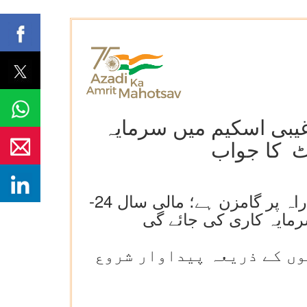
غیبی اسکیم میں سرمایہ
ٹ کا جواب
اسٹیل کی وزارت 28-2027 تک پی ایل آئی اسکیم کے ہدف کو حاصل کرنے کی راہ پر گامزن ہے؛ مالی سال 24-
اوار شروع کر دی ہے اور اس سہ ماہی میں مزید 9 اکائیوں کے ذریعہ پیداوار شروع