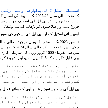
اسپیشلٹی اسٹیل کے لیے پیداوار سے وابستہ ترغیبی 
فروغ دینے اور صلاحیتوں کو بڑھانے کے لیے نوٹیفائی کی
اسپیشلٹی اسٹیل کے لیے پی ایل آئی اسکیم کی صور
بھی قابل ذکر ہے کہ 5 اکائیوں نے پیداوار شروع کر دی ہے، اور اس سہ ماہی میں مزید 9 اکائیوں کے ذریعہ پیداوار شروع کرنے کی امید ہے۔
عام طور پر، اسٹیل کے شعبے میں سرمایہ ک
اکثر بیرون ملک سے حاصل کیے جاتے ہیں۔ 
قدرتی آفات اور بعض پی ایل آئی مصنوعات 
کی رفتار، مرحلہ وار اور مقدار پر بھی ا
پی ایل آئی سے مستفید ہونے والوں کے ساتھ فعال 
اسٹیل کی وزارت، دیگر متعلقہ سرکاری محک
کرنے میں انہیں سہولت فراہم کرنے کے لی
تیز کرنے، ماہرین کے لیے ہندوستانی ویز