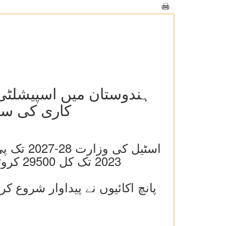
ہندوستان میں اسپیشلٹی 
کاری کی سس
2023 تک کل 29500 کروڑ روپے میں سے تقریباً 16000 کروڑ روپے کی سرمایہ کاری کی جائے گی