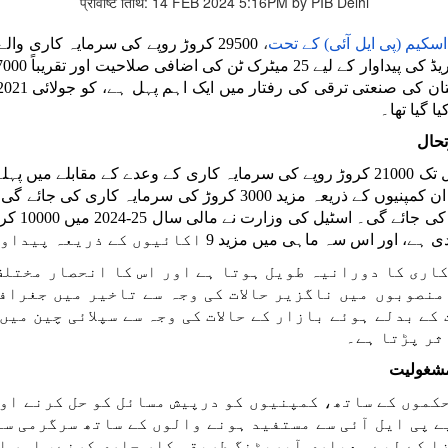
प्रविष्टि तिथि: 14 FEB 2024 5:16PM by PIB Delhi
اسکیم (پی ایل آئی) کے تحت
،
ا گیا تھا۔
تحال
میں سے تق
اری کا دورانیہ طویل ہوتا ہے اور اس کا انحصار مختلف 
منصوبوں میں ناگزیر حالات کی وجہ سے تاخیر میں جغرا
کے بدلے ہوئے بازار کے حالات کی وجہ سے سپلائی چین میں
ثر پڑتا ہے۔
مشغولیت
موں کے ساتھ، کمپنیوں کو درپیش مسائل کو حل کرنے اور
ے پی ایل آئی سے مستفید ہونے والوں کے ساتھ سرگرمی سے
ا کے لیے معیاری آپریٹنگ طریقہ کار جاری کرنے، اور ا