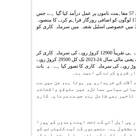
29500 کروڑ روپے کی سرمایہ کاری والے 57 مفاہمت ناموں پر عمل درآمد کیا گیا ہے، جس
کے تحت مالی سال 28-2027 تک اسپیشلٹی اسٹیل گریڈ کی پیداوار کے لیے 25 میٹرک ٹن کی اضافی صلاحیت اور تقریباً 17000 لوگوں کو اضافی روزگار فراہم کرنے کا منصوبہ
ہے۔ واضح رہے کہ پی ایل آئی اسکیم، جو ہندوستان کی صنعتی ترقی کی رفتار میں ایک اہم پہل ہے، کو جولائی 2021 میں خصوصی اسٹیل شعبہ میں سرمایہ کاری کو
دسمبر 2023 تک، منتخب کمپنیاں موجودہ مالی سال تک 21000 کروڑ روپے کی سرمایہ کاری کے وعدے کے مقابلے میں پہلے ہی تقریباً 12900 کروڑ روپے کی سرمایہ کاری کر
چکی ہیں۔ توقع ہے کہ مالی سال 2024 کے دوران ان کمپنیوں کے ذریعہ مزید 3000 کروڑ کی سرمایہ کاری کی جائے گی، یعنی مالی سال 24-2023 تک کل 29500 کروڑ روپے
ریباً 16000 کروڑ روپے کی سرمایہ کاری کی جائے گی۔ اسٹیل کی وزارت نے مالی سال 25-2024 میں 10000 کروڑ روپے کی سرمایہ کاری کا تصور کیا ہے۔ یہ بات
آلات کی خریداری پر ہوتا ہے، جن میں سے
فیائی سیاسی مسائل، غیر متوقع واقعات،
 تاخیر بھی شامل ہے، جس سے سرمایہ کاری
 پی ایل آئی کے تحت اپنے وعدوں کو پورا
 مشغول ہے۔ منصوبوں کے لیے کلیئرنس کو
سٹیک ہولڈرز کے ساتھ مسلسل مشغولیت کے