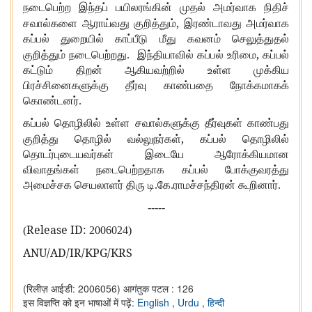
நடைபெற்ற இந்தப் பயிலரங்கின் முதல் அமர்வாக நிதிச்
,
சவால்களை ஆராய்வது குறித்தும்
இரண்டாவது அமர்வாக
கப்பல் துறையில் காப்பீடு மீது கவனம் செலுத்துதல்
,
குறித்தும் நடைபெற்றது. இந்தியாவில் கப்பல் உரிமை
கப்பல்
கட்டும் திறன் ஆகியவற்றில் உள்ள முக்கிய
பிரச்சினைகளுக்கு தீர்வு காண்பதை நோக்கமாகக்
கொண்டனர்.
கப்பல் தொழிலில் உள்ள சவால்களுக்கு தீர்வுகள் காண்பது
,
குறித்து தொழில் வல்லுநர்கள்
கப்பல் தொழிலில்
தொடர்புடையவர்கள் இடையே ஆரோக்கியமான
விவாதங்கள் நடைபெற்றதாக கப்பல் போக்குவரத்து
அமைச்சக செயலாளர் திரு டி.கே.ராமச்சந்திரன் கூறினார்.
-----
Release ID:
(
2006024)
ANU/AD/IR/KPG/KRS
(रिलीज़ आईडी: 2006056)
आगंतुक पटल : 126
इस विज्ञप्ति को इन भाषाओं में पढ़ें:
English
,
Urdu
,
हिन्दी