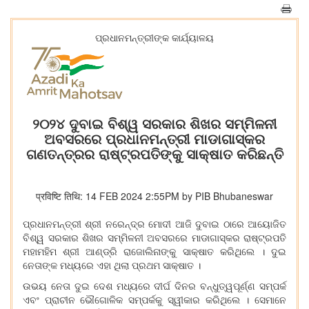
ପ୍ରଧାନମନ୍ତ୍ରୀଙ୍କ କାର୍ଯ୍ୟାଳୟ
୨୦୨୪ ଦୁବାଇ ବିଶ୍ୱ ସରକାର ଶିଖର ସମ୍ମିଳନୀ
ଅବସରରେ ପ୍ରଧାନମନ୍ତ୍ରୀ ମାଡାଗାସ୍କର
ଗଣତନ୍ତ୍ରର ରାଷ୍ଟ୍ରପତିଙ୍କୁ ସାକ୍ଷାତ କରିଛନ୍ତି
प्रविष्टि तिथि: 14 FEB 2024 2:55PM by PIB Bhubaneswar
ପ୍ରଧାନମନ୍ତ୍ରୀ ଶ୍ରୀ ନରେନ୍ଦ୍ର ମୋଦୀ ଆଜି ଦୁବାଇ ଠାରେ ଆୟୋଜିତ
ବିଶ୍ୱ ସରକାର ଶିଖର ସମ୍ମିଳନୀ ଅବସରରେ ମାଡାଗାସ୍କର ରାଷ୍ଟ୍ରପତି
ମହାମହିମ ଶ୍ରୀ ଆଣ୍ଡ୍ରି ରାଜୋଲିନାଙ୍କୁ ସାକ୍ଷାତ କରିଥିଲେ । ଦୁଇ
ନେତାଙ୍କ ମଧ୍ୟରେ ଏହା ଥିଲା ପ୍ରଥମ ସାକ୍ଷାତ ।
ଉଭୟ ନେତା ଦୁଇ ଦେଶ ମଧ୍ୟରେ ଦୀର୍ଘ ଦିନର ବନ୍ଧୁତ୍ୱପୂର୍ଣ୍ଣ ସମ୍ପର୍କ
ଏବଂ ପ୍ରାଚୀନ ଭୌଗୋଳିକ ସମ୍ପର୍କକୁ ସ୍ୱୀକାର କରିଥିଲେ । ସେମାନେ