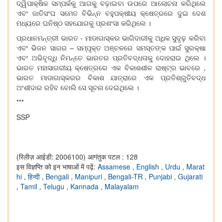
ଦ୍ୱିପାକ୍ଷିକ ସମ୍ପର୍କକୁ ଆଗକୁ ବଢ଼ାଇବା ଉପରେ ଆଲୋଚନା କରିଥିଲେ
ଏବଂ ଜାତିସଂଘ ସମେତ ବିଭିନ୍ନ ବହୁପକ୍ଷୀୟ କ୍ଷେତ୍ରରେ ଦୁଇ ଦେଶ
ମଧ୍ୟରେ ଘନିଷ୍ଠ ସହଯୋଗକୁ ପ୍ରଶଂସା କରିଥିଲେ ।
ପ୍ରଧାନମନ୍ତ୍ରୀ ଭାରତ - ମାଡାଗାସ୍କର ଭାଗିଦାରୀକୁ ଅଧିକ ସୁଦୃଢ଼ କରିବା
ଏବଂ ଭିଜନ ସାଗର – ସମ୍ପୃକ୍ତ ଅଞ୍ଚଳରେ ସମସ୍ତଙ୍କ ପାଇଁ ସୁରକ୍ଷା
ଏବଂ ଅଭିବୃଦ୍ଧି ନିମନ୍ତେ ଭାରତର ପ୍ରତିବଦ୍ଧତାକୁ ଦୋହରାଇ ଥିଲେ ।
ଭାରତ ମହାସାଗରୀୟ କ୍ଷେତ୍ରରେ ଏକ ବିକାଶଶୀଳ ରାଷ୍ଟ୍ର ଭାବରେ ,
ଭାରତ ମାଡାଗାସ୍କରର ବିକାଶ ଯାତ୍ରାରେ ଏକ ପ୍ରତିଶ୍ରୁତିବଦ୍ଧ
ଅଂଶୀଦାର ରହିବ ବୋଲି ସେ ସୂଚନା ଦେଇଥିଲେ ।
***
SSP
(रिलीज़ आईडी: 2006100)
आगंतुक पटल : 128
इस विज्ञप्ति को इन भाषाओं में पढ़ें:
Assamese
,
English
,
Urdu
,
Marat
hi
,
हिन्दी
,
Bengali
,
Manipuri
,
Bengali-TR
,
Punjabi
,
Gujarati
,
Tamil
,
Telugu
,
Kannada
,
Malayalam