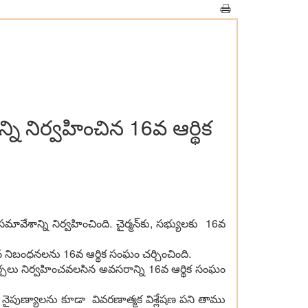
న్ని నిర్వ‌హించిన 16వ ఆర్థిక
మావేశాన్ని నిర్వ‌హించింది. చైర్మ‌న్‌కు, స‌భ్యుల‌కు 16వ
ఖ‌న నిబంధ‌న‌ల‌ను 16వ ఆర్థిక సంఘం చ‌ర్చించింది.
చ‌ర్చ‌లు నిర్వ‌హించ‌వ‌ల‌సిన అవ‌స‌రాన్ని 16వ ఆర్థిక సంఘం
ు నైపుణ్యాల‌ను కూడా వివ‌ర‌ణాత్మ‌క విశ్లేష‌ణ ప‌ని తాము