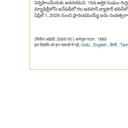
నిర్వ‌హించేందుకు అవ‌స‌ర‌మ‌ని 16వ ఆర్తిక సంఘం గుర్తి
న్యూఢిల్లీలోని జ‌న్‌ప‌థ్‌లో గ‌ల జ‌వ‌హ‌ర్ వ్యాపార్ భ‌
ఏప్రిల్ 1, 2026 నుంచి ప్రారంభ‌మ‌య్యే ఐదు సంవ‌త్స‌
(रिलीज़ आईडी: 2006181)
आगंतुक पटल : 1889
इस विज्ञप्ति को इन भाषाओं में पढ़ें:
Urdu
,
English
,
हिन्दी
,
Tam