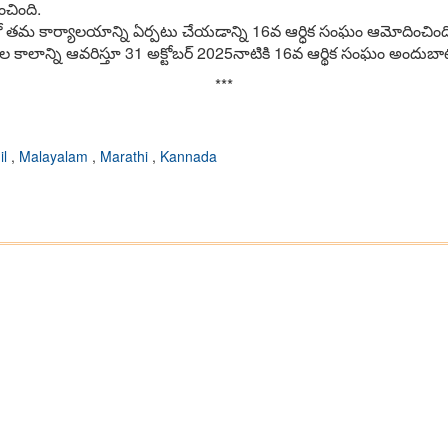
ంచింది.
వ‌న్‌లో త‌మ కార్యాల‌యాన్ని ఏర్ప‌టు చేయ‌డాన్ని 16వ ఆర్ధిక సంఘం ఆమోదించింద
రాల కాలాన్ని ఆవ‌రిస్తూ 31 అక్టోబ‌ర్ 2025నాటికి 16వ ఆర్థిక సంఘం అందు
***
il
,
Malayalam
,
Marathi
,
Kannada