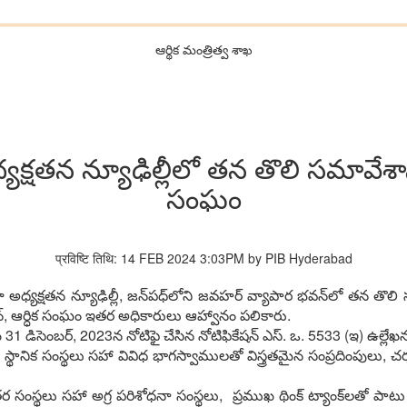
ఆర్థిక మంత్రిత్వ శాఖ
‌క్ష‌త‌న న్యూఢిల్లీలో త‌న తొలి స‌మావేశా
సంఘం
प्रविष्टि तिथि: 14 FEB 2024 3:03PM by PIB Hyderabad
క్ష‌త‌న న్యూఢిల్లీ, జ‌న్‌ప‌ధ్‌లోని జ‌వ‌హ‌ర్ వ్యాపార భ‌వ‌న్‌లో త‌న తొలి స‌
ైర్మ‌న్‌, ఆర్ధిక సంఘం ఇత‌ర అధికారులు ఆహ్వానం ప‌లికారు.
ాఖ 31 డిసెంబ‌ర్‌, 2023న నోటిఫై చేసిన నోటిఫికేష‌న్ ఎస్‌. ఒ. 5533 (ఇ) ఉల్లే
ు, స్థానిక సంస్థ‌లు స‌హా వివిధ భాగ‌స్వాముల‌తో విస్త్ర‌త‌మైన సంప్ర‌దింపులు, 
 సంస్థ‌లు స‌హా అగ్ర‌ ప‌రిశోధ‌నా సంస్థ‌లు, ప్ర‌ముఖ థింక్ ట్యాంక్‌లతో పాట