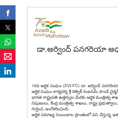
డా.అర్వింద్ ప‌న‌గ‌రియా అధ్య
16వ ఆర్ధిక సంఘం (XVI-FC) డా. అర్వింద్ ప‌నగ‌రియా అధ్య‌
ఆర్ధిక సంఘం కార్య‌ద‌ర్శి శ్రీ రిత్విక్ రంజ‌న‌మ్ పాండే చ
భార‌త రాష్ట్రపతి ఉత్త‌ర్వుల మేర‌కు ఆర్ధిక మంత్రిత్వ శ
నిపుణులు, కేంద్ర మంత్రిత్వ శాఖ‌లు, రాష్ట్ర ప్ర‌భుత్వాల
గుర్తించి, అంగీక‌రించింది.
ఆర్ధిక స‌మాఖ్య సంబంధాల ప్రాంతంలో ప‌ని చేస్తున్న ఇత‌ర