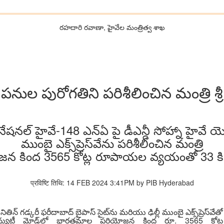
రహదారి రవాణా, హైవేల మంత్రిత్వ శాఖ
ణ పనుల పురోగతిని పరిశీలించిన మంత్రి శ్రీ
నల్ హైవే-148 ఎన్ఏ పై డీఎన్డీ సోహ్నా హైవే యొక్క 
ముంబై ఎక్స్‌ప్రెస్‌వేను పరిశీలించిన మంత్రి
కింద 3565 కోట్ల రూపాయల వ్యయంతో 33 కి.మీ
प्रविष्टि तिथि: 14 FEB 2024 3:41PM by PIB Hyderabad
తిన్ గడ్కరీ ఫరీదాబాద్ బైపాస్ సైట్‌ను మరియు ఢిల్లీ ముంబై ఎక్స్‌ప్రెస్‌వే
్ యాన్యుటీ మోడ్‌లో భారతమాల పరియోజన కింద రూ. 3565 కోట్ల