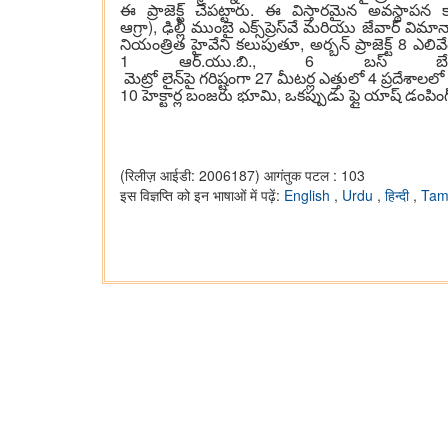
ఈ ప్రాజెక్ట్ చేపట్టారు. ఈ విస్తారమైన అవస్థాపన కార్య
ఆగ్రా), ఢిల్లీ ముంబై ఎక్స్‌ప్రెస్‌వే మరియు జేవార్ విమాన
నియంత్రిత హైవేని కలుపుతూ, అర్బన్ ప్రాజెక్ట్ 8 ఎలివ
1 ఆర్.యు.బి., 6 బస్ బేలు
మెట్రో లైన్‌పై గరిష్టంగా 27 మీటర్ల ఎత్తులో 4 ప్రదేశా
10 హెక్టార్ల బంజరు భూమి, ఒకప్పుడు ఫ్లై యాష్ డంపింగ్‌
(रिलीज़ आईडी: 2006187)
आगंतुक पटल : 103
इस विज्ञप्ति को इन भाषाओं में पढ़ें:
English
,
Urdu
,
हिन्दी
,
Tam