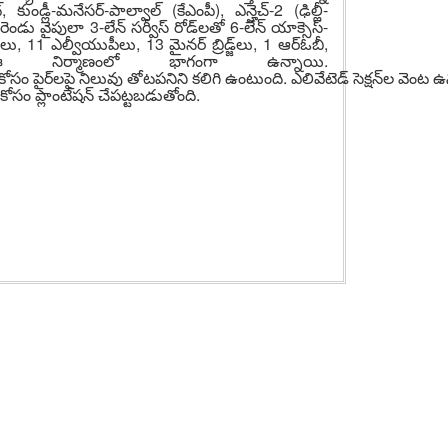
కుండ్లీ-మనేసర్-పాల్వాల్ (కేఎంపీ), ఎన్హెచ్-2 (ఢిల్లీ-
లో రెండు వైపులా 3-లేన్ సర్వీస్ రోడ్‌లతో 6-లేన్ యాక్సెస్-
లు, 11 ఎల్వీయుపీలు, 13 మైనర్ బ్రిడ్జ్‌లు, 1 ఆర్ఓబీ,
ిర్మాణంలో భాగంగా ఉన్నాయి.
ం పైర్‌లపై నిలువు తోటపనిని కలిగి ఉంటుంది. ఎలివేటెడ్ సెక్షన్‌ల వెంట ఉన్న
 కోసం ప్లాంటేషన్‌ చేపట్టబడుతోంది.