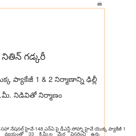
 నితిన్ గడ్కరీ
ప్యాకేజీ 1 & 2 నిర్మాణాన్ని ఢిల్లీ
. నిడివితో నిర్మాణం
తో సహా నేషనల్ హైవే-148 ఎన్ఏ పై డీఎన్డీ సోహ్నా హైవే యొక్క ప్యాకేజీ 1
 వ్యయంతో 33 కి.మీ.ల మేర విస్తరించి ఉన్న