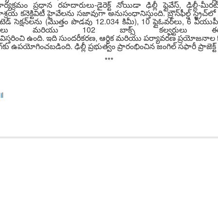
క్రమం ప్రధాన రహదారులు-డైరెక్ట్ నోయిడా ఢిల్లీ ఫ్లైవేస్, ఢిల్లీ-మీరట్, 
ాశ్రయ కనెక్టివిటీ హైవేలను సజావుగా అనుసంధానిస్తుంది. బ్రౌన్‌ఫీల్డ్ స్ట్రెచ్‌
ేటెడ్ సెక్షన్‌లను (మొత్తం పొడవు 12.034 కిమీ), 10 ఫ్లైఓవర్‌లు, 6 వీయుపీ
 మరియు 102 బాక్స్ కల్వర్టులు ఈ న
లలో విస్తరించి ఉంది. ఇది సుందరీకరణ, ఆర్థిక మరియు పర్యావరణ ప్రయోజనాల కోస
కు ఉపయోగించబడింది. ఢిల్లీ ప్రభుత్వం ప్రారంభించిన జంగిల్ సఫారీ ప్రాజెక్ట్
***
il