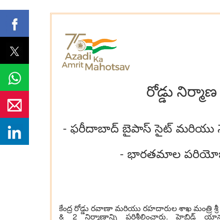
రోడ్డు నిర్మా
- ఫరీదాబాద్ బైపాస్ సైట్ మరియు నేష
- భారతమాల పరియోజన 
కేంద్ర రోడ్డు రవాణా మరియు రహదారుల శాఖ మంత్రి శ్రీ ని
& 2 నిర్మాణాన్ని పరిశీలించారు. హైబ్రిడ