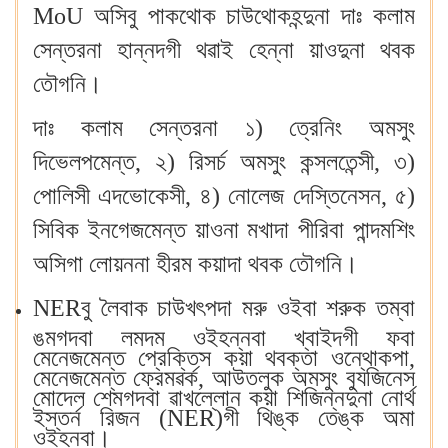
MoU অসিবু পাকথোক চাউথোকহন্দুনা দাঃ কলাম
সেন্তরনা হান্নদগী থৱাই হেন্না য়াওদুনা থবক
তৌগনি।
দাঃ কলাম সেন্তরনা ১) ত্রেনিং অমসুং
দিভেলপমেন্ত, ২) রিসর্চ অমসুং কন্সলতেন্সী, ৩)
পোলিসী এদভোকেসী, ৪) নোলেজ দেস্তিনেসন, ৫)
সিবিক ইনগেজমেন্ত য়াওনা মখাদা পীরিবা পান্দমশিং
অসিগা লোয়ননা হীরম কয়াদা থবক তৌগনি।
NERবু লৈবাক চাউখৎপদা মরু ওইবা শরুক তম্বা
ঙমগদবা লমদম ওইহন্নবা খ্বাইদগী ফবা
মেনেজমেন্ত প্রেক্তিস কয়া থবক্তা ওন্থোকপা,
মেনেজমেন্ত ফ্রেমৱর্ক, আউতলুক অমসুং ব্যুজিনেস
মোদেল শেমগদবা ৱাখল্লোন কয়া শিজিন্নদুনা নোর্থ
ইস্তর্ন রিজন (NER)গী থিঙ্ক তেঙ্ক অমা
ওইহনবা।