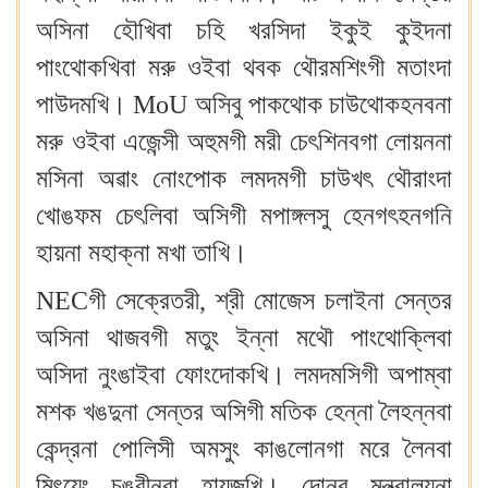
অসিনা হৌখিবা চহি খরসিদা ইকুই কুইদনা
পাংথোকখিবা মরু ওইবা থবক থৌরমশিংগী মতাংদা
পাউদমখি। MoU অসিবু পাকথোক চাউথোকহনবনা
মরু ওইবা এজেন্সী অহুমগী মরী চেৎশিনবগা লোয়ননা
মসিনা অৱাং নোংপোক লমদমগী চাউখৎ থৌরাংদা
খোঙফম চেৎলিবা অসিগী মপাঙ্গলসু হেনগৎহনগনি
হায়না মহাক্না মখা তাখি।
NECগী সেক্রেতরী, শ্রী মোজেস চলাইনা সেন্তর
অসিনা থাজবগী মতুং ইন্না মথৌ পাংথোক্লিবা
অসিদা নুংঙাইবা ফোংদোকখি। লমদমসিগী অপাম্বা
মশক খঙদুনা সেন্তর অসিগী মতিক হেন্না লৈহন্নবা
কেন্দ্রনা পোলিসী অমসুং কাঙলোনগা মরে লৈনবা
মিৎয়েং চঙবীনবা হায়জখি। দোনর মন্ত্রালয়না