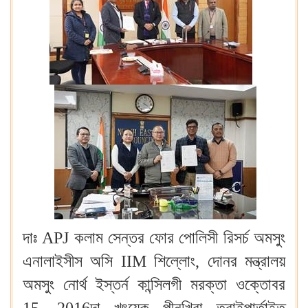
দাঃ APJ কলাম সেন্তর ফোর পোলিসী রিসর্চ অমসুং
এনালাইসীস অসি IIM শিল্লোং, দোনর মন্ত্রালয়
অমসুং নোর্থ ইস্তর্ন কান্সিলগী মরক্তা ওক্তোবর