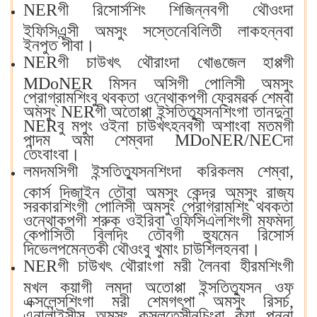
NERগী রিসোর্সশিং শিজিন্নবগী থৌওংদা
ইফিসিএন্সী অমসুং সস্তেনেবিলিতী লাকহন্নবা
ইনপুত পীবা।
NERগী চাউখৎ থৌরাংদা খোঙজেল হাপ্পগী
MDoNER মিসন অসিগী পোলিসী অমসুং
প্রোগ্রামশিংবু থবক্তা ওন্থোকপগী ফ্রেমৱর্ক শেম্বা
অমসুং NERগী অতোপ্পা ইন্সতিত্যুসনশিংগা তানদুনা
NERবু মপুং ওইনা চাউখৎহনবগী অশাংবা মতমগী
পান্দম অমা শেম্বদা MDoNER/NECদা
তেংবাংবা।
লমদমসিগী ইন্সতিত্যুসনশিংদা করিকলম শেম্বা,
কোর্স দিজাইন তৌবা অমসুং কেন্দ্র অমসুং রাজ্য
সরকারশিংগী পোলিসী অমসুং প্রোগ্রামশিং থবক্তা
ওন্থোকপগী শরুক ওইরিবা ওফিসিএলশিংগী মফমদা
কেপাসিতী বিলদিং তৌবগী হ্যুমেন রিসোর্স
দিভেলপমেন্তকী থৌওংবু খুমাং চাউশিলহনবা।
NERগী চাউখৎ থৌরাংগা মরী লৈনবা হীরমশিংগী
মখল কয়াগী লমদা অতোপ্পা ইন্সতিত্যুসন ওফ
এক্সলেন্সশিংগা মরী শেমগৎপা অমসুং রিসর্চ,
এনালাইসীস অমসুং কন্সলতেন্সীনচিংবা কয়া পুন্না