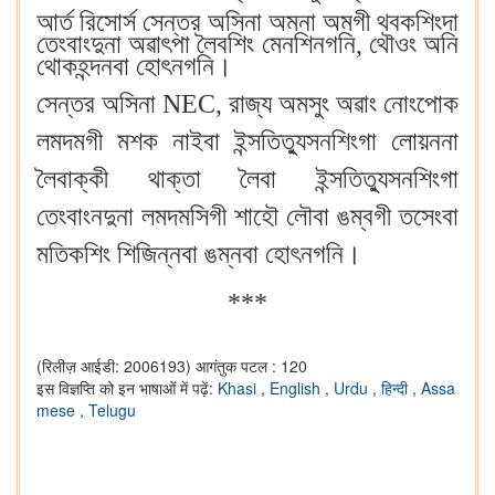
আর্ত রিসোর্স সেন্তর অসিনা অমনা অমগী থবকশিংদা
তেংবাংদুনা অৱাৎপা লৈবশিং মেনশিনগনি, থৌওং অনি
থোকহন্দনবা হোৎনগনি।
সেন্তর অসিনা NEC, রাজ্য অমসুং অৱাং নোংপোক
লমদমগী মশক নাইবা ইন্সতিত্যুসনশিংগা লোয়ননা
লৈবাক্কী থাক্তা লৈবা ইন্সতিত্যুসনশিংগা
তেংবাংনদুনা লমদমসিগী শাহৌ লৌবা ঙম্বগী তসেংবা
মতিকশিং শিজিন্নবা ঙম্নবা হোৎনগনি।
***
(रिलीज़ आईडी: 2006193)
आगंतुक पटल : 120
इस विज्ञप्ति को इन भाषाओं में पढ़ें:
Khasi
,
English
,
Urdu
,
हिन्दी
,
Assa
mese
,
Telugu