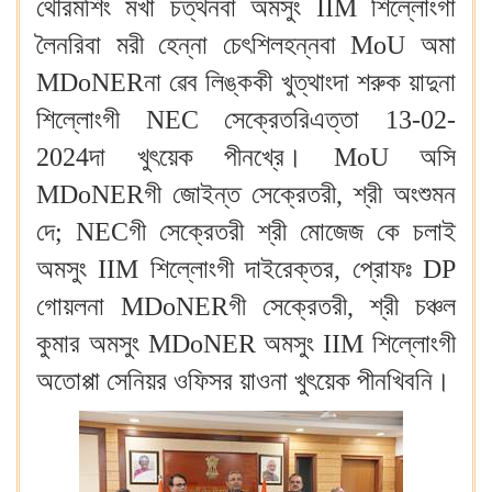
থৌরমশিং মখা চত্থনবা অমসুং IIM শিল্লোংগা
লৈনরিবা মরী হেন্না চেৎশিলহন্নবা MoU অমা
MDoNERনা ৱেব লিঙ্ককী খুত্থাংদা শরুক য়াদুনা
শিল্লোংগী NEC সেক্রেতরিএত্তা 13-02-
2024দা খুৎয়েক পীনখ্রে। MoU অসি
MDoNERগী জোইন্ত সেক্রেতরী, শ্রী অংশুমন
দে; NECগী সেক্রেতরী শ্রী মোজেজ কে চলাই
অমসুং IIM শিল্লোংগী দাইরেক্তর, প্রোফঃ DP
গোয়লনা MDoNERগী সেক্রেতরী, শ্রী চঞ্চল
কুমার অমসুং MDoNER অমসুং IIM শিল্লোংগী
অতোপ্পা সেনিয়র ওফিসর য়াওনা খুৎয়েক পীনখিবনি।