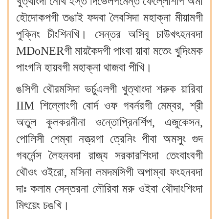
খুত্থাংদা নোর্থ ইস্ত দিভেলপমেন্ত ফেল্লোশীপ অমা
হৌদোকপগী তঙাই ফদবা লৈবসিদা মহাক্না মীয়ামগী
পুক্নিং চীংশিনখি। সেন্তর অসিবু চাউখৎহনবদা
MDoNERগী মায়কৈদগী পাংবা য়াবা মতেং খুদিংমক
পাংগনি হায়বগী মহাক্না থাজবা পীখি।
ঙসিগী থৌরমসিদা ভর্চুএলগী খুত্থাংদা শরুক য়ারিবা
IIM শিল্লোংগী বোর্দ ওফ গবর্নরগী মেম্বর, শ্রী
অতুল কুলকরনীনা ওন্তোপ্রিনর্শিপ, এজুকেসন,
পোলিসী শেম্বা নত্ত্রগা ত্রেনিং পীবা অমসুং গুদ
গবর্নেন্স লৈহনবদা রাজ্য সরকারশিংদা তেংবাংবগী
থৌওং ওইরো, মসিনা লমদমসিগী অপাম্বা ফংহনবদা
দাঃ কলাম সেন্তরনা লৌরিবা মরু ওইবা থৌদাংশিংদা
মিৎয়েং চঙখি।