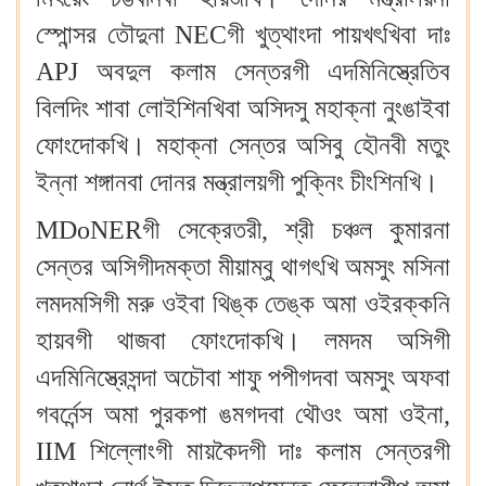
স্পোন্সর তৌদুনা NECগী খুত্থাংদা পায়খৎখিবা দাঃ
APJ অবদুল কলাম সেন্তরগী এদমিনিস্ত্রেতিব
বিলদিং শাবা লোইশিনখিবা অসিদসু মহাক্না নুংঙাইবা
ফোংদোকখি। মহাক্না সেন্তর অসিবু হৌনবী মতুং
ইন্না শঙ্গানবা দোনর মন্ত্রালয়গী পুক্নিং চীংশিনখি।
MDoNERগী সেক্রেতরী, শ্রী চঞ্চল কুমারনা
সেন্তর অসিগীদমক্তা মীয়াম্বু থাগৎখি অমসুং মসিনা
লমদমসিগী মরু ওইবা থিঙ্ক তেঙ্ক অমা ওইরক্কনি
হায়বগী থাজবা ফোংদোকখি। লমদম অসিগী
এদমিনিস্ত্রেসন্দা অচৌবা শাফু পপীগদবা অমসুং অফবা
গবর্নেন্স অমা পুরকপা ঙমগদবা থৌওং অমা ওইনা,
IIM শিল্লোংগী মায়কৈদগী দাঃ কলাম সেন্তরগী