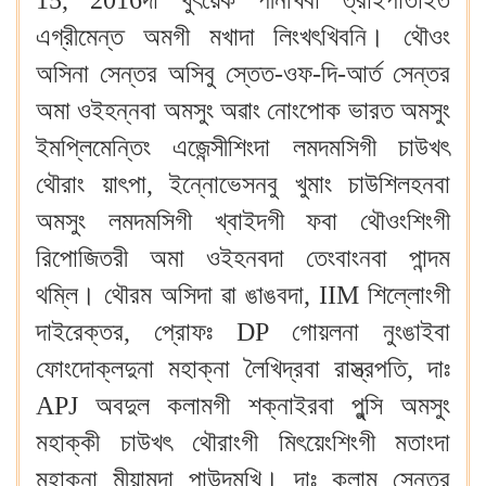
15, 2016দা খুৎয়েক পীনখিবা ত্রাইপার্তাইত
এগ্রীমেন্ত অমগী মখাদা লিংখৎখিবনি। থৌওং
অসিনা সেন্তর অসিবু স্তেত-ওফ-দি-আর্ত সেন্তর
অমা ওইহন্নবা অমসুং অৱাং নোংপোক ভারত অমসুং
ইমপ্লিমেন্তিং এজেন্সীশিংদা লমদমসিগী চাউখৎ
থৌরাং য়াৎপা, ইন্নোভেসনবু খুমাং চাউশিলহনবা
অমসুং লমদমসিগী খ্বাইদগী ফবা থৌওংশিংগী
রিপোজিতরী অমা ওইহনবদা তেংবাংনবা পান্দম
থম্লি। থৌরম অসিদা ৱা ঙাঙবদা, IIM শিল্লোংগী
দাইরেক্তর, প্রোফঃ DP গোয়লনা নুংঙাইবা
ফোংদোক্লদুনা মহাক্না লৈখিদ্রবা রাস্ত্রপতি, দাঃ
APJ অবদুল কলামগী শক্নাইরবা পুন্সি অমসুং
মহাক্কী চাউখৎ থৌরাংগী মিৎয়েংশিংগী মতাংদা
মহাক্না মীয়ামদা পাউদমখি। দাঃ কলাম সেন্তর