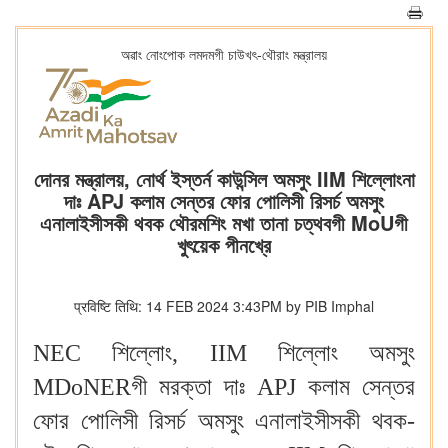
অৱাং নোংপোক লমদমগী চাউখৎ-থৌরাং মন্ত্রালয়
দোনর মন্ত্রালয়, নোর্থ ইস্তর্ন কাউন্সিল অমসুং IIM শিল্লোংনা
দাঃ APJ কলাম সেন্তর ফোর পোলিসী রিসর্চ অমসুং
এনালাইসীসকী থবক থৌরমশিং মখা তানা চত্থবগী MoUগী
খুৎয়েক পীনখ্রে
प्रविष्टि तिथि: 14 FEB 2024 3:43PM by PIB Imphal
NEC শিল্লোং, IIM শিল্লোং অমসুং
MDoNERগী মরক্তা দাঃ APJ কলাম সেন্তর
ফোর পোলিসী রিসর্চ অমসুং এনালাইসীসকী থবক-