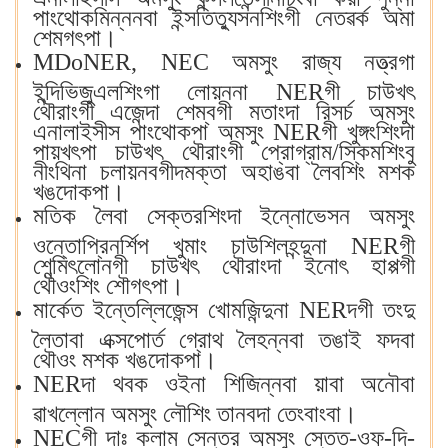
পাংথোকমিন্ননবা ইন্সতিত্যুসনশিংগী নেতৱর্ক অমা
শেমগৎপা।
MDoNER, NEC অমসুং রাজ্য নত্ত্রগা
ইন্দিভিজুএলশিংগা লোয়ননা NERগী চাউখৎ
থৌরাংগী এজেন্দা শেম্বগী মতাংদা রিসর্চ অমসুং
এনালাইসীস পাংথোকপা অমসুং NERগী খুঙ্গংশিংদা
পায়খৎপা চাউখৎ থৌরাংগী প্রোগ্রাম/স্কিমশিংবু
নীংথিনা চলায়নবগীদমক্তা অহাঙবা লৈবশিং মশক
খঙদোকপা।
মতিক লৈবা সেক্তরশিংদা ইন্নোভেসন অমসুং
ওন্তোপ্রিনর্শিপ খুমাং চাউশিলহন্দুনা NERগী
শেন্মিৎলোনগী চাউখৎ থৌরাংদা ইনোৎ হাপ্পগী
থৌওংশিং শৌগৎপা।
মার্কেত ইন্তেল্লিজেন্স খোমজিন্দুনা NERদগী তংদু
লৈতাবা এক্সপোর্ত গ্রোথ লৈহন্নবা তঙাই ফদবা
থৌওং মশক খঙদোকপা।
NERদা থবক ওইনা শিজিন্নবা য়াবা অনৌবা
ৱাখল্লোন অমসুং লৌশিং তানবদা তেংবাংবা।
NECগী দাঃ কলাম সেন্তর অমসুং স্তেত-ওফ-দি-