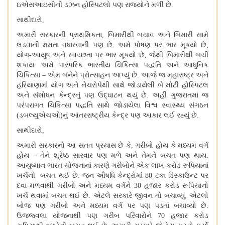
ઇએસઆઇસીની ડઝન હોસ્પિટલો પણ રાજ્યોને મળી છે.
સાથીદારો,
અમારી સરકારની પ્રાથમિકતા, બિમારીથી બચાવ અને બિમારી સામે
લડવાની ક્ષમતા વધારવાની પણ છે. અમે પોષણ પર ભાર મૂક્યો છે,
યોગ-આયુષ અને સ્વચ્છતા પર ભાર મૂક્યો છે, જેથી બિમારીથી બચી
શકાય. અમે પારંપરિક ભારતીય ચિકિત્સા પદ્ધતિ અને આધુનિક
ચિકિત્સા – એમ બંનેને પ્રોત્સાહન આપ્યું છે. આજે જ મહારાષ્ટ્ર અને
હરિયાણામાં યોગ અને નેચરોપેથી સાથે જોડાયેલી બે મોટી હોસ્પિટલ
અને સંશોધન કેન્દ્રનું પણ ઉદ્ઘાટન થયું છે. અહીં ગુજરાતમાં જ
પરંપરાગત ચિકિત્સા પદ્ધતિ સાથે જોડાયેલા વિશ્વ સ્વાસ્થ્ય સંગઠન
(ડબલ્યુએચઓ)નું આંતરરાષ્ટ્રીય કેન્દ્ર પણ આકાર લઈ રહ્યું છે.
સાથીદારો,
અમારી સરકારનો આ સતત પ્રયાસ છે કે, ગરીબો હોય કે મધ્યમ વર્ગ
હોય – તેને શ્રેષ્ઠ સારવાર પણ મળે અને તેમને બચત પણ થાય.
આયુષ્માન ભારત યોજનાનાં કારણે ગરીબોને એક લાખ કરોડ રૂપિયાનાં
ખર્ચની બચત થઈ છે. જન ઔષધિ કેન્દ્રોમાં 80 ટકા ડિસ્કાઉન્ટ પર
દવા મળવાથી ગરીબો અને મધ્યમ વર્ગને 30 હજાર કરોડ રૂપિયાનો
ખર્ચ થવામાં બચત થઈ છે. એટલે સરકારે જીવન તો બચાવ્યું, એટલો
બોજ પણ ગરીબો અને મધ્યમ વર્ગ પર પણ પડતાં બચાવ્યો છે.
ઉજ્જવલા યોજનાથી પણ ગરીબ પરિવારોને 70 હજાર કરોડ