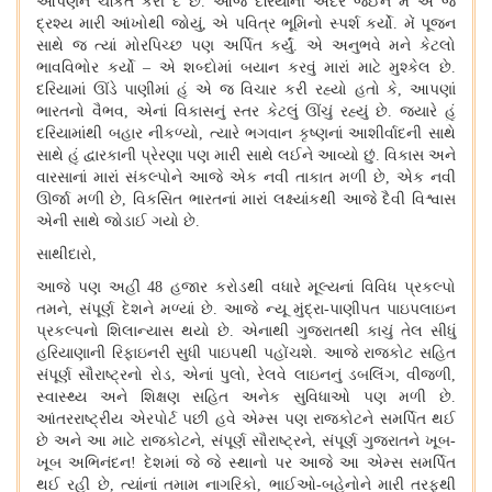
આપણને ચકિત કરી દે છે. આજે દરિયાની અંદર જઈને મેં એ જ
દ્રશ્ય મારી આંખોથી જોયું, એ પવિત્ર ભૂમિનો સ્પર્શ કર્યો. મેં પૂજન
સાથે જ ત્યાં મોરપિચ્છ પણ અર્પિત કર્યું. એ અનુભવે મને કેટલો
ભાવવિભોર કર્યો – એ શબ્દોમાં બયાન કરવું મારાં માટે મુશ્કેલ છે.
દરિયામાં ઊંડે પાણીમાં હું એ જ વિચાર કરી રહ્યો હતો કે, આપણાં
ભારતનો વૈભવ, એનાં વિકાસનું સ્તર કેટલું ઊંચું રહ્યું છે. જ્યારે હું
દરિયામાંથી બહાર નીકળ્યો, ત્યારે ભગવાન કૃષ્ણનાં આશીર્વાદની સાથે
સાથે હું દ્વારકાની પ્રેરણા પણ મારી સાથે લઈને આવ્યો છું. વિકાસ અને
વારસાનાં મારાં સંકલ્પોને આજે એક નવી તાકાત મળી છે, એક નવી
ઊર્જા મળી છે, વિકસિત ભારતનાં મારાં લક્ષ્યાંકથી આજે દૈવી વિશ્વાસ
એની સાથે જોડાઈ ગયો છે.
સાથીદારો,
આજે પણ અહીં 48 હજાર કરોડથી વધારે મૂલ્યનાં વિવિધ પ્રકલ્પો
તમને, સંપૂર્ણ દેશને મળ્યાં છે. આજે ન્યૂ મુંદ્રા-પાણીપત પાઇપલાઇન
પ્રકલ્પનો શિલાન્યાસ થયો છે. એનાથી ગુજરાતથી કાચું તેલ સીધું
હરિયાણાની રિફાઇનરી સુધી પાઇપથી પહોંચશે. આજે રાજકોટ સહિત
સંપૂર્ણ સૌરાષ્ટ્રનો રોડ, એનાં પુલો, રેલવે લાઇનનું ડબલિંગ, વીજળી,
સ્વાસ્થ્ય અને શિક્ષણ સહિત અનેક સુવિધાઓ પણ મળી છે.
આંતરરાષ્ટ્રીય એરપોર્ટ પછી હવે એમ્સ પણ રાજકોટને સમર્પિત થઈ
છે અને આ માટે રાજકોટને, સંપૂર્ણ સૌરાષ્ટ્રને, સંપૂર્ણ ગુજરાતને ખૂબ-
ખૂબ અભિનંદન
!
દેશમાં જે જે સ્થાનો પર આજે આ એમ્સ સમર્પિત
થઈ રહી છે, ત્યાંનાં તમામ નાગરિકો, ભાઈઓ-બહેનોને મારી તરફથી