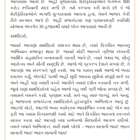
આપવામાં આવી છે. અહીં ગુજરાતમાં શેરીફરિયાઓને લગભગ 800
કરોડ રૂપિયાની મદદ મળી છે. તમે કલ્પના કરી શકો છો કે જે
શેરીફેરિયાઓને અગાઉ ધુત્કારવામાં આવતાં હતાં, તેમને ભાજપ કેવી
રીતે સન્માન આપે છે. અહીં રાજકોટમાં પણ પ્રધાનમંત્રી સ્વનિધિ
યોજના અંતર્ગત 30 હજારથી વધારે લોન આપવામાં આવી છે.
સાથીદારો,
જ્યારે આપણાં સાથીદારો સશક્ત થાય છે, ત્યારે વિકસિત ભારતનું
અભિયાન મજબૂત થાય છે. જ્યારે મોદી ભારતને ત્રીજા નંબરની
આર્થિક મહાશક્તિ બનાવવાની ખાતરી આપે છે, ત્યારે લક્ષ્ય જ, સૌનું
આરોગ્ય અને સૌની સમૃદ્ધિ છે. આજે જે પ્રકલ્પ દેશને મળ્યાં છે, તે
આપણાં આ સંકલ્પને પૂર્ણ કરશે, આ જ કામન્ સાથે આજે જે ભવ્ય
સ્વાગત કર્યું, એરપોર્ટ પરથી અહીં સુધી આવવા સુધીનાં સંપૂર્ણ માર્ગ પર
અને અહીં પણ તમારી વચ્ચે આવીને તમારાં દર્શન કરવાની તક મળી.
જૂનાં ઘણાં સાથીદારોનાં ચહેરા આજે બહુ વર્ષો પછી જોવા મળ્યાં છે, એ
તમામને નમસ્તે કર્યા, પ્રણામ કર્યા. મને બહુ સારું લાગ્યું, મને ગમ્યું.
હું ભાજપનાં રાજકોટના સાથીદારોને હૃદયપૂર્વક અભિનંદન આપું છું.
આટલો મોટો, આટલો ભવ્ય કાર્યક્રમ આયોજિત કરવા માટે એક વાર
ફરી આ તમામ વિકાસલક્ષી કામો માટે અને વિકસિત ભારતનાં સ્વપ્નને
સાકાર કરવા માટે આપણે બધા ખભેખભો મિલાવીને આગળ વધીએ.
તમને બધાને અભિનંદન. મારી સાથે બોલો – ભારત માતાની જય
!
ભારત
માતાની જય
!
ભારત માતાની જય
!