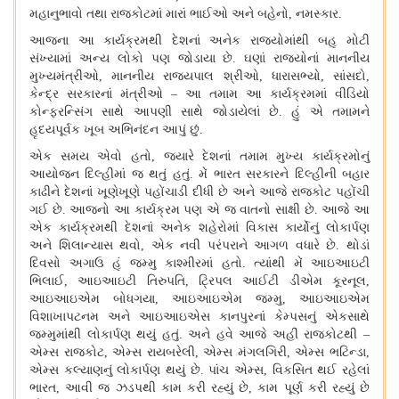
મહાનુભાવો તથા રાજકોટમાં મારાં ભાઈઓ અને બહેનો, નમસ્કાર.
આજના આ કાર્યક્રમથી દેશનાં અનેક રાજ્યોમાંથી બહુ મોટી
સંખ્યામાં અન્ય લોકો પણ જોડાયા છે. ઘણાં રાજ્યોનાં માનનીય
મુખ્યમંત્રીઓ, માનનીય રાજ્યપાલ શ્રીઓ, ધારાસભ્યો, સાંસદો,
કેન્દ્ર સરકારનાં મંત્રીઓ – આ તમામ આ કાર્યક્રમમાં વીડિયો
કોન્ફરન્સિંગ સાથે આપણી સાથે જોડાયેલાં છે. હું એ તમામને
હૃદયપૂર્વક ખૂબ અભિનંદન આપું છું.
એક સમય એવો હતો, જ્યારે દેશનાં તમામ મુખ્ય કાર્યક્રમોનું
આયોજન દિલ્હીમાં જ થતું હતું. મેં ભારત સરકારને દિલ્હીની બહાર
કાઢીને દેશનાં ખૂણેખૂણે પહોંચાડી દીધી છે અને આજે રાજકોટ પહોંચી
ગઈ છે. આજનો આ કાર્યક્રમ પણ એ જ વાતનો સાક્ષી છે. આજે આ
એક કાર્યક્રમથી દેશનાં અનેક શહેરોમાં વિકાસ કાર્યોનું લોકાર્પણ
અને શિલાન્યાસ થવો, એક નવી પરંપરાને આગળ વધારે છે. થોડાં
દિવસો અગાઉ હું જમ્મુ કાશ્મીરમાં હતો. ત્યાંથી મેં આઇઆઇટી
ભિલાઈ, આઇઆઇટી તિરુપતિ, ટ્રિપલ આઈટી ડીએમ કૂરનૂલ,
આઇઆઇએમ બોધગયા, આઇઆઇએમ જમ્મુ, આઇઆઇએમ
વિશાખાપટનમ અને આઇઆઇએસ કાનપુરનાં કેમ્પસનું એકસાથે
જમ્મુમાંથી લોકાર્પણ થયું હતું. અને હવે આજે અહીં રાજકોટથી –
એમ્સ રાજકોટ, એમ્સ રાયબરેલી, એમ્સ મંગલગિરી, એમ્સ ભટિન્ડા,
એમ્સ કલ્યાણનું લોકાર્પણ થયું છે. પાંચ એમ્સ, વિકસિત થઈ રહેલાં
ભારત, આવી જ ઝડપથી કામ કરી રહ્યું છે, કામ પૂર્ણ કરી રહ્યું છે