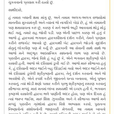
ચુકવવાનો પ્રયાસ કરી રહ્યો છું.
સાથીદારો,
હું તમારા બધાની ક્ષમા માંગુ છું, અને તમામ અલગ-અલગ રાજ્યોમાં
માનનીય મુખ્યમંત્રી અને ત્યાંનાં જે નાગરિકો બેઠાં છે, હું એ તમામની
પણ ક્ષમાયાચના કરું છું, કારણ કે મને આજે અહીં આવવામાં થોડું મોડું
થઈ ગયું, તમારે રાહ જોવી પડી. પણ એની પાછળ કારણ એ હતું કે
આજે હું દ્વારકામાં ભગવાન દ્વારકાધીશનાં દર્શન કરીને, તેમને પ્રણામ
કરીને રાજકોટ આવ્યો છું. દ્વારકાથી બેટ દ્વારકાને જોડતો સુદર્શન
સેતુનું લોકાર્પણ પણ મેં કર્યું છે. દ્વારકાની આ સેવાની સાથે સાથે જ
આજે મને અદ્ભૂત આધ્યાત્મિક સાધનાનો લાભ પણ મળ્યો છે.
પ્રાચીન દ્વારકા, જેનાં વિશે હું કહું છું કે, એને ભગવાન શ્રીકૃષ્ણે પોતે
વસાવી હતી, આજે એ દરિયામાં ડૂબી ગઈ છે. આજે મારું સૌભાગ્ય હતું
કે, હું દરિયાની અંદર જઈને બહુ ઊંડાઈમાં ગયો અને અંદર જઈને મને
એ દરિયામાં ડૂબેલી શ્રીકૃષ્ણની દ્વારકા, તેનું દર્શન કરવાનો અને જે
અવશેષો છે, એને સ્પર્શ કરીને જીવનને ધન્ય બનાવવા, એનું પૂજન
કરવાનું, ત્યાં થોડી ક્ષણો પસાર કરીને પ્રભુ શ્રીકૃષ્ણનું સ્મરણ કરવાનું
સૌભાગ્ય મળ્યું. મારાં મનમાં લાંબા સમયથી એ ઇચ્છા હતી કે, ભગવાન
કૃષ્ણએ વસાવેલી દ્વારકા ભલે પાણીની અંદર હોય, પણ એક દિવસ હું
ત્યાં જરૂર જઈશ, મારું શિશ ઝુકાવીશ અને તે સૌભાગ્ય આજે મને
મળ્યું. પ્રાચીન ગ્રંથોમાં દ્વારકા વિશે અભ્યાસ કરવો, પુરાતત્વ
નિષ્ણાતોનાં સંશોધનોની જાણકારી મેળવવી, આ તમામ બાબતો