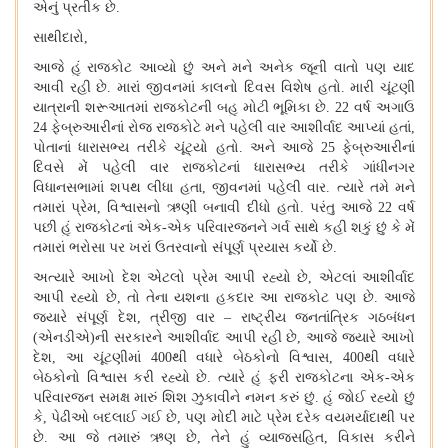
એનું પ્રતીક છે.
સાથીદારો,
આજે હું રાજકોટ આવ્યો છું અને મને અનેક જૂની વાતો પણ યાદ
આવી રહી છે. મારાં જીવનમાં કાલનો દિવસ વિશેષ હતો. મારી ચૂંટણી
યાત્રાની શરૂઆતમાં રાજકોટની બહુ મોટી ભૂમિકા છે. 22 વર્ષ અગાઉ
24 ફેબ્રુઆરીનાં રોજ રાજકોટે મને પહેલી વાર આશીર્વાદ આપ્યાં હતાં,
પોતાનાં ધારાસભ્ય તરીકે ચૂંટ્યો હતો. અને આજે 25 ફેબ્રુઆરીનાં
દિવસે મેં પહેલી વાર રાજકોટનાં ધારાસભ્ય તરીકે ગાંધીનગર
વિધાનસભામાં શપથ લીધા હતા, જીવનમાં પહેલી વાર. ત્યારે તમે મને
તમારાં પ્રેમ, વિશ્વાસનો ઋણી બનાવી દીધો હતો. પરંતુ આજે 22 વર્ષ
પછી હું રાજકોટનાં એક-એક પરિવારજનને ગર્વ સાથે કહી શકું છું કે મેં
તમારાં ભરોસા પર ખરાં ઉતરવાનો સંપૂર્ણ પ્રયાસ કર્યો છે.
અત્યારે આખો દેશ એટલો પ્રેમ આપી રહ્યો છે, એટલાં આશીર્વાદ
આપી રહ્યો છે, તો તેના યશના હકદાર આ રાજકોટ પણ છે. આજે
જ્યારે સંપૂર્ણ દેશ, ત્રીજી વાર – રાષ્ટ્રીય જનતાંત્રિક ગઠબંધન
(એનડીએ)ની સરકારને આશીર્વાદ આપી રહી છે, આજે જ્યારે આખો
દેશ, આ ચૂંટણીમાં 400થી વધારે બેઠકોનો વિશ્વાસ, 400થી વધારે
બેઠકોનો વિશ્વાસ કરી રહ્યો છે. ત્યારે હું ફરી રાજકોટના એક-એક
પરિવારજન સમક્ષ મારું શિશ ઝુકાવીને નમન કરું છું. હું જોઈ રહ્યો છું
કે, પેઢીઓ બદલાઈ ગઈ છે, પણ મોદી માટે પ્રેમ દરેક વયમર્યાદાથી પર
છે. આ જે તમારું ઋણ છે, તેને હું વ્યાજસહિત, વિકાસ કરીને