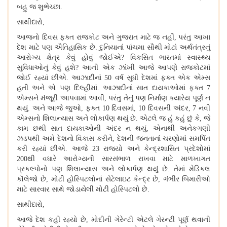
બહુ જ શુભેચ્છા.
સાથીદારો,
આજનો દિવસ ફક્ત રાજકોટ અને ગુજરાત માટે જ નહીં, પરંતુ આખા
દેશ માટે પણ ઐતિહાસિક છે. દુનિયાનાં પાંચમા સૌથી મોટાં અર્થતંત્રનું
આરોગ્ય ક્ષેત્ર કેવું હોવું જોઈએ
?
વિકસિત ભારતમાં સ્વાસ્થ્ય
સુવિધાઓનું કેવું હશે
?
આની એક ઝાંખી આજે આપણે રાજકોટમાં
જોઈ રહ્યાં છીએ. આઝાદીનાં 50 વર્ષ સુધી દેશમાં ફક્ત એક એમ્સ
હતી અને એ પણ દિલ્હીમાં. આઝાદીનાં સાત દાયકાઓમાં ફક્ત 7
એમ્સને મંજૂરી આપવામાં આવી, પરંતુ તેનું પણ નિર્માણ ક્યારેય પૂર્ણ ન
થયું. અને આજે જુઓ, ફક્ત 10 દિવસમાં, 10 દિવસની અંદર, 7 નવી
એમ્સનો શિલાન્યાસ અને લોકાર્પણ થયું છે. એટલે જ હું કહું છું કે, જે
કામ છથી સાત દાયકાઓની અંદર ન થયું, એનાથી અનેકગણી
ઝડપથી અમે દેશનો વિકાસ કરીને, દેશની જનતાનાં ચરણોમાં સમર્પિત
કરી રહ્યાં છીએ. આજે 23 રાજ્યો અને કેન્દ્રશાસિત પ્રદેશોમાં
200થી વધારે આરોગ્યની સારસંભાળ રાખવા માટે માળખાગત
પ્રકલ્પોનો પણ શિલાન્યાસ અને લોકાર્પણ થયું છે. તેમાં મેડિકલ
કૉલેજો છે, મોટી હોસ્પિટલોનાં સેટેલાઇટ કેન્દ્ર છે, ગંભીર બિમારીઓ
માટે સારવાર સાથે જોડાયેલી મોટી હોસ્પિટલો છે.
સાથીદારો,
આજે દેશ કહી રહ્યો છે, મોદીની ગેરેન્ટી એટલે ગેરન્ટી પૂર્ણ થવાની