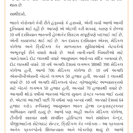
થાય છે.
સાથીદારો,
ભારતે કોરોનાને કેવી રીતે હંફાવ્યો કે હરાવ્યો, એની ચર્ચા આજે આખી
દુનિયામાં થઈ રહી છે. આપણે એ એટલી કરી શક્યાં, કારણ કે છેલ્લાં
10 વર્ષ દરમિયાન ભારતની હેલ્થકેર સિસ્ટમ સંપૂર્ણપણે બદલાઈ ગઈ છે,
એની કાયાપલટ થઈ ગઈ છે. ગત દાયકા દરમિયાન એમ્સ, મેડિકલ
કૉલેજ અને ક્રિટિકલ કેર માળખાગત સુવિધાઓનાં નેટવર્કનો
અભૂતપૂર્વ રીતે વધારો થયો છે. અમે નાની-નાની બિમારીઓ માટે
ગામડેગામડે દોઢ લાખથી વધારે આયુષ્માન આરોગ્ય મંદિર બનાવ્યાં છે,
દોઢ લાખથી વધારે. 10 વર્ષ અગાઉ દેશમાં લગભગ 380થી 390 મેડિકલ
કૉલેજ હતી, આજે 706 મેડિકલ કૉલેજ છે. 10 વર્ષ અગાઉ
એમબીબીએસની બેઠકો લગભગ 50 હજાર હતી, અત્યારે 1 લાખથી
વધારે છે. 10 વર્ષ અગાઉ મેડિકલનાં પોસ્ટ ગ્રેજ્યુએટ અભ્યાસક્રમો
માટે બેઠકો લગભગ 50 હજાર હતી, અત્યારે 70 હજારથી વધારે છે.
આગામી થોડાં વર્ષોમાં ભારતમાં જેટલાં યુવાન ડૉક્ટર બનવા જઈ રહ્યાં
છે, એટલાં આઝાદી પછી 70 વર્ષમાં પણ બન્યાં નથી. અત્યારે દેશમાં 64
હજાર કરોડ રૂપિયાનું આયુષ્માન ભારત હેલ્થ ઇન્ફ્રાસ્ટ્રક્ચર
અભિયાન ચાલી રહ્યું છે. આજે પણ અહી અનેક મેડિકલ કૉલેજ,
ટીબીની સારવાર સાથે સંબંધિત હોસ્પિટલ અને સંશોધન કેન્દ્ર,
પીજીઆઈનાં સેટેલાઇટ સેન્ટર, ક્રિટિકલ કેર બ્લોક્સ – આ પ્રકારનાં
અનેક પ્રકલ્પોનો શિલાન્યાસ અને લોકાર્પણ થયું છે. આજે