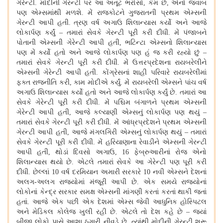
ગેરેન્ટી. મોદીની ગેરન્ટી પર આ અતૂટ ભરોસો, કેમ છે, એનો જવાબ
પણ એમ્સમાંથી મળશે. મેં રાજકોટને ગુજરાતની પ્રથમ એમ્સની
ગેરન્ટી આપી હતી. ત્રણ વર્ષ અગાઉ શિલાન્યાસ કર્યો અને આજે
લોકાર્પણ કર્યું – તમારાં સેવકે ગેરન્ટી પૂરી કરી દીધી. મેં પંજાબને
પોતાની એમ્સની ગેરેન્ટી આપી હતી, ભટિન્ટા એમ્સનો શિલાન્યાસ
પણ મેં કર્યો હતો અને આજે લોકાર્પણ પણ હું જ કરી રહ્યો છું –
તમારાં સેવકે ગેરન્ટી પૂરી કરી દીધી. મેં ઉત્તરપ્રદેશના રાયબરેલીને
એમ્સની ગેરેન્ટી આપી હતી. કોંગ્રેસનાં શાહી પરિવારે રાયબરેલીમાં
ફક્ત રાજનીતિ કરી, કામ મોદીએ કર્યું. મેં રાયબરેલી એમ્સને પાંચ વર્ષ
અગાઉ શિલાન્યાસ કર્યો હતો અને આજે લોકાર્પણ કર્યું છે. તમારાં આ
સેવકે ગેરેન્ટી પૂરી કરી દીધી. મેં પશ્ચિમ બંગાળને પ્રથમ એમ્સની
ગેરેન્ટી આપી હતી, આજે કલ્યાણી એમ્સનું લોકાર્પણ પણ થયું –
તમારાં સેવકે ગેરન્ટી પૂરી કરી દીધી. મેં આંધ્રપ્રદેશને પ્રથમ એમ્સની
ગેરન્ટી આપી હતી, આજે મંગલગિરી એમ્સનું લોકાર્પણ થયું – તમારાં
સેવકે ગેરન્ટી પૂરી કરી દીધી. મેં હરિયાણાના રેવાડીને એમ્સની ગેરન્ટી
આપી હતી, થોડાં દિવસો અગાઉ, 16 ફેબ્રુઆરીનાં રોજ એનો
શિલાન્યાસ થયો છે. એટલે તમારાં સેવકે આ ગેરેન્ટી પણ પૂરી કરી
દીધી. છેલ્લાં 10 વર્ષ દરમિયાન અમારી સરકારે 10 નવી એમ્સને દેશનાં
અલગ-અલગ રાજ્યોમાં મંજૂરી આપી છે. એક સમયે રાજ્યોનાં
લોકોનાં કેન્દ્ર સરકાર સમક્ષ એમ્સની માંગણી કરતાં કરતાં થાકી જતાં
હતાં. આજે એક પછી એક દેશમાં એમ્સ જેવી આધુનિક હોસ્પિટલ
અને મેડિકલ કોલેજ ખુલી રહી છે. એટલે તો દેશ કહે છે – જ્યાં
બીજા લોકો પાસે આશા ઠગારી નીવડે છે, ત્યાંથી મોદીની ગેરન્ટી શરૂ