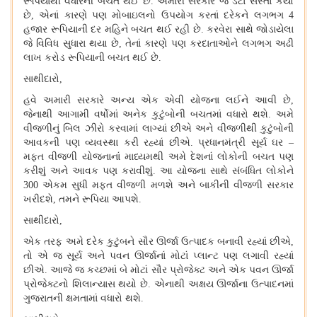
રૂપિયાથી વધારેની બચત થઈ છે. અમારી સરકારે જે ડેટા સસ્તો કર્યો
છે, એનાં કારણે પણ મોબાઇલનો ઉપયોગ કરતાં દરેકને લગભગ 4
હજાર રૂપિયાની દર મહિને બચત થઈ રહી છે. કરવેરા સાથે જોડાયેલા
જે વિવિધ સુધારા થયા છે, તેનાં કારણે પણ કરદાતાઓને લગભગ અઢી
લાખ કરોડ રૂપિયાની બચત થઈ છે.
સાથીદારો,
હવે અમારી સરકારે અન્ય એક એવી યોજના લઈને આવી છે,
જેનાથી આગામી વર્ષોમાં અનેક કુટુંબોની બચતમાં વધારો થશે. અમે
વીજળીનું બિલ ઝીરો કરવામાં લાગ્યાં છીએ અને વીજળીથી કુટુંબોની
આવકની પણ વ્યવસ્થા કરી રહ્યાં છીએ. પ્રધાનમંત્રી સૂર્ય ઘર –
મફત વીજળી યોજનાનાં માધ્યમથી અમે દેશનાં લોકોની બચત પણ
કરીશું અને આવક પણ કરાવીશું. આ યોજના સાથે સંબંધિત લોકોને
300 એકમ સુધી મફત વીજળી મળશે અને બાકીની વીજળી સરકાર
ખરીદશે, તમને રૂપિયા આપશે.
સાથીદારો,
એક તરફ અમે દરેક કુટુંબને સૌર ઊર્જા ઉત્પાદક બનાવી રહ્યાં છીએ,
તો એ જ સૂર્ય અને પવન ઊર્જાનાં મોટાં પ્લાન્ટ પણ લગાવી રહ્યાં
છીએ. આજે જ કચ્છમાં બે મોટાં સૌર પ્રોજેક્ટ અને એક પવન ઊર્જા
પ્રોજેક્ટનો શિલાન્યાસ થયો છે. એનાથી અક્ષય ઊર્જાના ઉત્પાદનમાં
ગુજરાતની ક્ષમતામાં વધારો થશે.