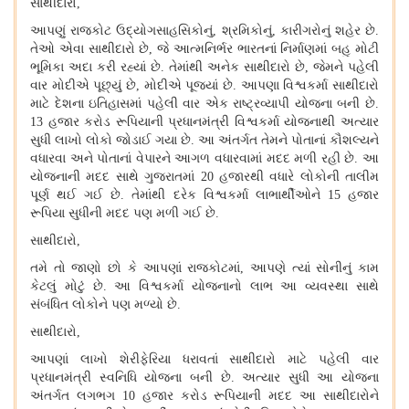
સાથીદારો,
આપણું રાજકોટ ઉદ્યોગસાહસિકોનું, શ્રમિકોનું, કારીગરોનું શહેર છે.
તેઓ એવા સાથીદારો છે, જે આત્મનિર્ભર ભારતનાં નિર્માણમાં બહુ મોટી
ભૂમિકા અદા કરી રહ્યાં છે. તેમાંથી અનેક સાથીદારો છે, જેમને પહેલી
વાર મોદીએ પૂછ્યું છે, મોદીએ પૂજ્યાં છે. આપણા વિશ્વકર્મા સાથીદારો
માટે દેશના ઇતિહાસમાં પહેલી વાર એક રાષ્ટ્રવ્યાપી યોજના બની છે.
13 હજાર કરોડ રૂપિયાની પ્રધાનમંત્રી વિશ્વકર્મા યોજનાથી અત્યાર
સુધી લાખો લોકો જોડાઈ ગયા છે. આ અંતર્ગત તેમને પોતાનાં કૌશલ્યને
વધારવા અને પોતાનાં વેપારને આગળ વધારવામાં મદદ મળી રહી છે. આ
યોજનાની મદદ સાથે ગુજરાતમાં 20 હજારથી વધારે લોકોની તાલીમ
પૂર્ણ થઈ ગઈ છે. તેમાંથી દરેક વિશ્વકર્મા લાભાર્થીઓને 15 હજાર
રૂપિયા સુધીની મદદ પણ મળી ગઈ છે.
સાથીદારો,
તમે તો જાણો છો કે આપણાં રાજકોટમાં, આપણે ત્યાં સોનીનું કામ
કેટલું મોટું છે. આ વિશ્વકર્મા યોજનાનો લાભ આ વ્યવસ્થા સાથે
સંબંધિત લોકોને પણ મળ્યો છે.
સાથીદારો,
આપણાં લાખો શેરીફેરિયા ધરાવતાં સાથીદારો માટે પહેલી વાર
પ્રધાનમંત્રી સ્વનિધિ યોજના બની છે. અત્યાર સુધી આ યોજના
અંતર્ગત લગભગ 10 હજાર કરોડ રૂપિયાની મદદ આ સાથીદારોને