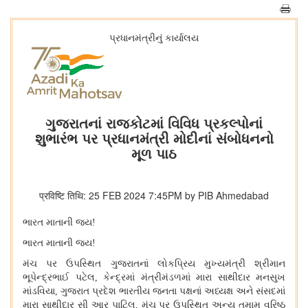
પ્રધાનમંત્રીનું કાર્યાલય
ગુજરાતનાં રાજકોટમાં વિવિધ પ્રકલ્પોનાં
શુભારંભ પર પ્રધાનમંત્રી મોદીનાં સંબોધનનો
મૂળ પાઠ
प्रविष्टि तिथि: 25 FEB 2024 7:45PM by PIB Ahmedabad
ભારત માતાની જય
!
ભારત માતાની જય
!
મંચ પર ઉપસ્થિત ગુજરાતનાં લોકપ્રિય મુખ્યમંત્રી શ્રીમાન
ભૂપેન્દ્રભાઈ પટેલ, કેન્દ્રમાં મંત્રીમંડળમાં મારા સાથીદાર મનસુખ
માંડવિયા, ગુજરાત પ્રદેશ ભારતીય જનતા પક્ષનાં અધ્યક્ષ અને સંસદમાં
મારા સાથીદાર સી આર પાટિલ, મંચ પર ઉપસ્થિત અન્ય તમામ વરિષ્ઠ