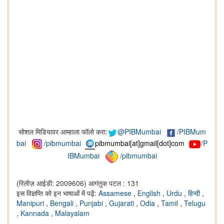
सोशल मिडियावर आम्हाला फॉलो करा:
@PIBMumbai
/
PIBMum
bai
/pibmumbai
pibmumbai[at]gmail[dot]com
/P
IBMumbai
/pibmumbai
(रिलीज़ आईडी: 2009606)
आगंतुक पटल : 131
इस विज्ञप्ति को इन भाषाओं में पढ़ें:
Assamese
,
English
,
Urdu
,
हिन्दी
,
Manipuri
,
Bengali
,
Punjabi
,
Gujarati
,
Odia
,
Tamil
,
Telugu
,
Kannada
,
Malayalam