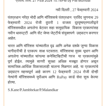
प्रविष्टि तिथि: 27 FEB 2024 10:16PM by PIB Mumbai
नवी दिल्ली
, 27 फेब्रुवारी 2024
पंतप्रधान नरेंद्र मोदी आणि मॉरिशसचे पंतप्रधान प्रविंद जुगनाथ 29
फेब्रुवारी 2024 रोजी दुपारी 1 वाजता दूरदृष्यप्रणालीद्वारे
मॉरिशसमधील अगालेगा बेटावर सहा सामुदायिक विकास प्रकल्पांसह
नवीन धावपट्टी आणि सेंट जेम्स जेट्टीचे संयुक्तपणे
उद्‌घाटन
करणार
आहेत.
भारत आणि मॉरिशस यांच्यातील दृढ आणि अनेक दशके जुन्या विकास
भागीदारीची हे प्रकल्प साक्ष पटवतात. मॉरिशसचा मुख्य भूभाग आणि
अगालेगा यांच्यातील चांगल्या कनेक्टिव्हिटीची गरज या प्रकल्पांमुळे
पूर्ण होईल. त्यामुळे सागरी सुरक्षा अधिक मजबूत होणार असून
सामाजिक-आर्थिक विकासालाही चालना मिळणार आहे. या प्रकल्पांचे
उद्‌घाटन
महत्त्वपूर्ण आहे कारण 12 फेब्रुवारी 2024 रोजी दोन्ही
नेत्यांनी मॉरिशसमध्ये युपीआय आणि
RuPay
कार्ड सेवा सुरू केल्या
होत्या.
S.Kane/P.Jambhekar/
P.Malandkar