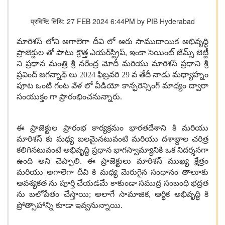
प्रविष्टि तिथि: 27 FEB 2024 6:44PM by PIB Hyderabad
మారిశస్ లోని అగాలెగా దీవి లో ఆరు సాముదాయిక అభివృద్ధి
ప్రాజెక్టుల తో పాటు క్రొత్త ఎయర్‌స్ట్రిప్, ఇంకా సెయింట్ జేమ్స్ జెట్టీ
ని ప్రధాన మంత్రి శ్రీ నరేంద్ర మోదీ మరియు మారిశస్ ప్రధాని శ్రీ
ప్రవింద్
జగన్నాథ్
లు 2024 ఫిబ్రవరి 29 వ తేదీ నాడు మధ్యాహ్నం
పూట ఒంటి గంట వేళ లో వీడియో కాన్ఫరెన్సింగ్ మాధ్యం ద్వారా
సంయుక్తం గా ప్రారంభించనున్నారు.
ఈ ప్రాజెక్టుల ప్రారంభ కార్యక్రమం భారతదేశాని కి మరియు
మారిశస్ కు మధ్య బలమైనటువంటి మరియు దశాబ్దాల చరిత్ర
కలిగినటువంటి అభివృద్ధి ప్రధాన భాగస్వామ్యానికి ఒక నిదర్శనగా
ఉంది అని చెప్పాలి. ఈ ప్రాజెక్టులు మారిశస్ ముఖ్య క్షేత్రం
మరియు అగాలెగా దీవి కి మధ్య మెరుగైన సంధానం తాలూకు
ఆవశ్యకత ను పూర్తి చేయడమే కాకుండా సముద్ర సంబంధి భద్రత
ను బలోపేతం చేస్తాయి; అలాగే సామాజిక, ఆర్థిక అభివృద్ధి కి
ప్రోత్సాహాన్ని కూడా ఇవ్వనున్నాయి.