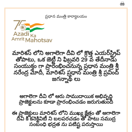
ప్రధాన మంత్రి కార్యాలయం
మారిశస్ లోని అగాలెగా దీవి లో క్రొత్త ఎయర్‌స్ట్రిప్
తోపాటు, ఒక జెట్టీ ని ఫిబ్రవరి 29 వ తేదీనాడు
సంయుక్తం గా ప్రారంభించనున్న ప్రధాన మంత్రి శ్రీ
నరేంద్ర మోదీ, మారిశస్ ప్రధాన మంత్రి శ్రీ ప్రవింద్
జగన్నాథ్ లు
అగాలెగా దీవి లో ఆరు సాముదాయిక అభివృద్ధి
ప్రాజెక్టులను కూడా ప్రారంభించడం జరుగుతుంది
ఈ ప్రాజెక్టులు మారిశస్ లోని ముఖ్య క్షేత్రం తో అగాలెగా
దీవి కి కనెక్టివిటీ ని బలపరచడం తో పాటు సముద్ర
సంబంధి భద్రత ను పటిష్ట పరుస్తాయి