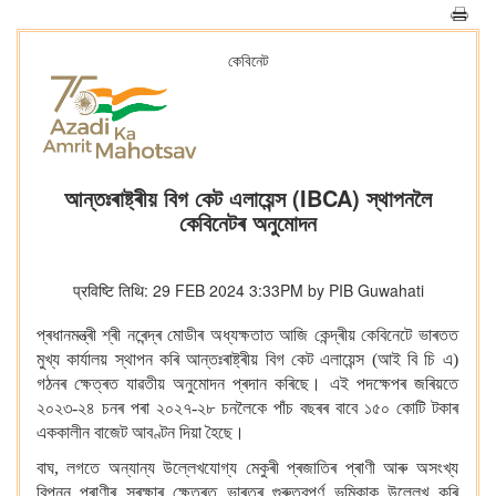
কেবিনেট
আন্তঃৰাষ্ট্ৰীয় বিগ কেট এলায়েন্স (IBCA) স্থাপনলৈ
কেবিনেটৰ অনুমোদন
प्रविष्टि तिथि: 29 FEB 2024 3:33PM by PIB Guwahati
প্ৰধানমন্ত্ৰী শ্ৰী নৰেন্দ্ৰ মোডীৰ অধ্যক্ষতাত আজি কেন্দ্ৰীয় কেবিনেটে ভাৰতত
মুখ্য কাৰ্যালয় স্থাপন কৰি আন্তঃৰাষ্ট্ৰীয় বিগ কেট এলায়েন্স (আই বি চি এ)
গঠনৰ ক্ষেত্ৰত যাৱতীয় অনুমোদন প্ৰদান কৰিছে।
এই পদক্ষেপৰ জৰিয়তে
২০২৩-২৪ চনৰ পৰা ২০২৭-২৮ চনলৈকে পাঁচ বছৰৰ বাবে ১৫০ কোটি টকাৰ
এককালীন বাজেট আবণ্টন দিয়া হৈছে।
বাঘ, লগতে অন্যান্য উল্লেখযোগ্য মেকুৰী প্ৰজাতিৰ প্ৰাণী আৰু অসংখ্য
বিপন্ন প্ৰাণীৰ সুৰক্ষাৰ ক্ষেত্ৰত ভাৰতৰ গুৰুত্বপূৰ্ণ ভূমিকাক উল্লেখ কৰি