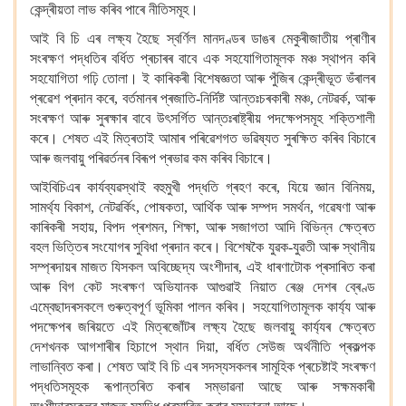
কেন্দ্ৰীয়তা লাভ কৰিব পাৰে নীতিসমূহ।
আই বি চি এৰ লক্ষ্য হৈছে স্বৰ্ণিল মানদণ্ডৰ ডাঙৰ মেকুৰীজাতীয় প্ৰাণীৰ
সংৰক্ষণ পদ্ধতিৰ বৰ্ধিত প্ৰচাৰৰ বাবে এক সহযোগিতামূলক মঞ্চ স্থাপন কৰি
সহযোগিতা গঢ়ি তোলা।
ই কাৰিকৰী বিশেষজ্ঞতা আৰু পুঁজিৰ কেন্দ্ৰীভূত ভঁৰালৰ
প্ৰৱেশ প্ৰদান কৰে, বৰ্তমানৰ প্ৰজাতি-নিৰ্দিষ্ট আন্তঃচৰকাৰী মঞ্চ, নেটৱৰ্ক, আৰু
সংৰক্ষণ আৰু সুৰক্ষাৰ বাবে উৎসৰ্গিত আন্তঃৰাষ্ট্ৰীয় পদক্ষেপসমূহ শক্তিশালী
কৰে।
শেষত এই মিত্ৰতাই আমাৰ পৰিৱেশগত ভৱিষ্যত সুৰক্ষিত কৰিব বিচাৰে
আৰু জলবায়ু পৰিৱৰ্তনৰ বিৰূপ প্ৰভাৱ কম কৰিব বিচাৰে।
আইবিচিএৰ কাৰ্যব্যৱস্থাই বহুমুখী পদ্ধতি গ্ৰহণ কৰে, যিয়ে জ্ঞান বিনিময়,
সামৰ্থ্য বিকাশ, নেটৱৰ্কিং, পোষকতা, আৰ্থিক আৰু সম্পদ সমৰ্থন, গৱেষণা আৰু
কাৰিকৰী সহায়, বিপদ প্ৰশমন, শিক্ষা, আৰু সজাগতা আদি বিভিন্ন ক্ষেত্ৰত
বহল ভিত্তিৰ সংযোগৰ সুবিধা প্ৰদান কৰে।
বিশেষকৈ যুৱক-যুৱতী আৰু স্থানীয়
সম্প্ৰদায়ৰ মাজত যিসকল অবিচ্ছেদ্য অংশীদাৰ, এই ধাৰণাটোক প্ৰসাৰিত কৰা
আৰু বিগ কেট সংৰক্ষণ অভিযানক আগুৱাই নিয়াত ৰেঞ্জ দেশৰ ব্ৰেণ্ড
এম্বেছাদৰসকলে গুৰুত্বপূৰ্ণ ভূমিকা পালন কৰিব।
সহযোগিতামূলক কাৰ্য্য আৰু
পদক্ষেপৰ জৰিয়তে এই মিত্ৰজোঁটৰ লক্ষ্য হৈছে জলবায়ু কাৰ্য্যৰ ক্ষেত্ৰত
দেশখনক আগশাৰীৰ হিচাপে স্থান দিয়া, বৰ্ধিত সেউজ অৰ্থনীতি প্ৰকল্পক
লাভান্বিত কৰা।
শেষত আই বি চি এৰ সদস্যসকলৰ সামূহিক প্ৰচেষ্টাই সংৰক্ষণ
পদ্ধতিসমূহক ৰূপান্তৰিত কৰাৰ সম্ভাৱনা আছে আৰু সক্ষমকাৰী