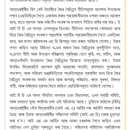
অংশীদাৰসকলৰ মাজত সমৃদ্ধি প্ৰসাৰিত কৰাৰ সম্ভাৱনা আছে।
আন্তঃৰাষ্ট্ৰীয় বিগ কেট মৈত্ৰীয়ে জৈৱ বৈচিত্ৰ্য নীতিসমূহক বহনক্ষম উন্নয়নৰ
লক্ষ্য (এছডিজি)ৰ সৈতে একাকাৰ কৰাৰ প্ৰয়োজনীয়তাৰ ওপৰত গুৰুত্ব আৰোপ
কৰে, যাতে ব্যাপক আৰু সৰ্বাংগীন সংৰক্ষণৰ ফলাফল নিশ্চিত কৰিব পৰা যায়।
ই
আই বি চি এৰ সদস্য দেশসমূহৰ ভিতৰত নীতিগত পদক্ষেপৰ পোষকতা কৰে
যিয়ে জৈৱ বৈচিত্ৰ্য সংৰক্ষণ প্ৰচেষ্টাক স্থানীয় প্ৰয়োজনীয়তাৰ সৈতে একত্ৰিত
কৰে, যাৰ ফলত ৰাষ্ট্ৰসংঘৰ এছ ডি জিসমূহ লাভ কৰাত অৰিহণা যোগায়।
ইয়াৰ
লগত জড়িত আছে বিভিন্ন খণ্ডৰ মাজত জৈৱ বৈচিত্ৰ্যক মূলসুঁতিলৈ অনা,
খণ্ডগত নীতি আৰু উন্নয়ন পৰিকল্পনা প্ৰক্ৰিয়া যেনে কৃষি, বন, পৰ্যটন, আৰু
আন্তঃগাঁথনি উন্নয়নত জৈৱ বৈচিত্ৰ্যৰ বিবেচনা অন্তৰ্ভুক্ত কৰা।
ইয়াৰ
উপৰিও মিত্ৰজোঁটে বহনক্ষম ভূমি ব্যৱহাৰৰ পদ্ধতি, বাসস্থান পুনৰুদ্ধাৰ
পদক্ষেপ, আৰু পৰিৱেশ তন্ত্ৰভিত্তিক পদ্ধতিসমূহক প্ৰসাৰিত কৰে যিয়ে জৈৱ
বৈচিত্ৰ্য সংৰক্ষণক সমৰ্থন কৰে আৰু জলবায়ু পৰিৱৰ্তন, খাদ্য সুৰক্ষা, বিশুদ্ধ
পানী, আৰু দৰিদ্ৰতা হ্ৰাসৰ সৈতে জড়িত এছডিজিসমূহত অৰিহণা যোগায়।
আই বি চি এৰ শাসন গাঁথনিত সদস্যৰ এখন বিধানসভা, এখন স্থায়ী সমিতি,
আৰু ভাৰতত মুখ্য কাৰ্যালয় থকা এটা সচিবালয় আছে।
চুক্তিৰ কাঠামো (বিধি)
আন্তঃৰাষ্ট্ৰীয় সৌৰ মিত্ৰজোঁটৰ (আই এছ এ) আৰ্হিৰ পৰা বহুখিনি আহৰণ কৰা
হৈছে আৰু ইয়াক আন্তঃৰাষ্ট্ৰীয় পৰিচালনা সমিতি (আই এছ চি) দ্বাৰা চূড়ান্ত
কৰা হ’ব।
আই এছ এৰ আৰ্হিত আৰু ভাৰত চৰকাৰৰ সৈতে জড়িত এখন
আতিথ্য দেশ চুক্তি প্ৰস্তুত কৰা হৈছে।
পৰিচালনা সমিতিখন প্ৰতিষ্ঠাপক