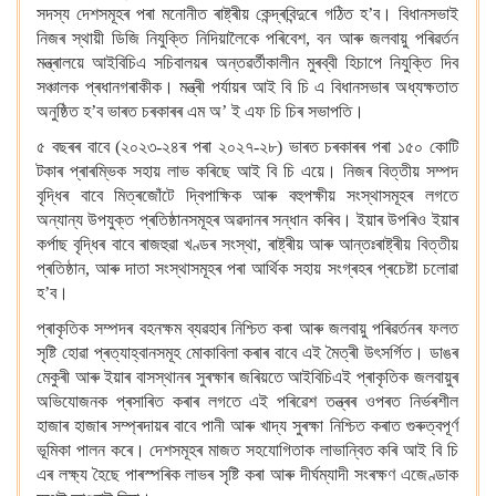
সদস্য দেশসমূহৰ পৰা মনোনীত ৰাষ্ট্ৰীয় কেন্দ্ৰবিন্দুৰে গঠিত হ’ব।
বিধানসভাই
নিজৰ স্থায়ী ডিজি নিযুক্তি নিদিয়ালৈকে পৰিবেশ, বন আৰু জলবায়ু পৰিৱৰ্তন
মন্ত্ৰালয়ে আইবিচিএ সচিবালয়ৰ অন্তৱৰ্তীকালীন মুৰব্বী হিচাপে নিযুক্তি দিব
সঞ্চালক প্ৰধানগৰাকীক।
মন্ত্ৰী পৰ্যায়ৰ আই বি চি এ বিধানসভাৰ অধ্যক্ষতাত
অনুষ্ঠিত হ’ব ভাৰত চৰকাৰৰ এম অ’ ই এফ চি চিৰ সভাপতি।
৫ বছৰৰ বাবে (২০২৩-২৪ৰ পৰা ২০২৭-২৮) ভাৰত চৰকাৰৰ পৰা ১৫০ কোটি
টকাৰ প্ৰাৰম্ভিক সহায় লাভ কৰিছে আই বি চি এয়ে।
নিজৰ বিত্তীয় সম্পদ
বৃদ্ধিৰ বাবে মিত্ৰজোঁটে দ্বিপাক্ষিক আৰু বহুপক্ষীয় সংস্থাসমূহৰ লগতে
অন্যান্য উপযুক্ত প্ৰতিষ্ঠানসমূহৰ অৱদানৰ সন্ধান কৰিব।
ইয়াৰ উপৰিও ইয়াৰ
কৰ্পাছ বৃদ্ধিৰ বাবে ৰাজহুৱা খণ্ডৰ সংস্থা, ৰাষ্ট্ৰীয় আৰু আন্তঃৰাষ্ট্ৰীয় বিত্তীয়
প্ৰতিষ্ঠান, আৰু দাতা সংস্থাসমূহৰ পৰা আৰ্থিক সহায় সংগ্ৰহৰ প্ৰচেষ্টা চলোৱা
হ’ব।
প্ৰাকৃতিক সম্পদৰ বহনক্ষম ব্যৱহাৰ নিশ্চিত কৰা আৰু জলবায়ু পৰিৱৰ্তনৰ ফলত
সৃষ্টি হোৱা প্ৰত্যাহ্বানসমূহ মোকাবিলা কৰাৰ বাবে এই মৈত্ৰী উৎসৰ্গিত।
ডাঙৰ
মেকুৰী আৰু ইয়াৰ বাসস্থানৰ সুৰক্ষাৰ জৰিয়তে আইবিচিএই প্ৰাকৃতিক জলবায়ুৰ
অভিযোজনক প্ৰসাৰিত কৰাৰ লগতে এই পৰিৱেশ তন্ত্ৰৰ ওপৰত নিৰ্ভৰশীল
হাজাৰ হাজাৰ সম্প্ৰদায়ৰ বাবে পানী আৰু খাদ্য সুৰক্ষা নিশ্চিত কৰাত গুৰুত্বপূৰ্ণ
ভূমিকা পালন কৰে।
দেশসমূহৰ মাজত সহযোগিতাক লাভান্বিত কৰি আই বি চি
এৰ লক্ষ্য হৈছে পাৰস্পৰিক লাভৰ সৃষ্টি কৰা আৰু দীৰ্ঘম্যাদী সংৰক্ষণ এজেণ্ডাক