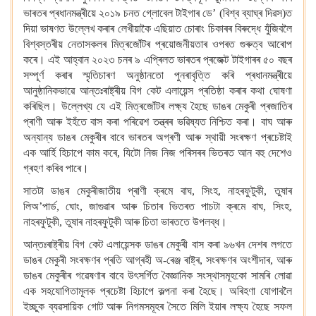
ভাৰতৰ প্ৰধানমন্ত্ৰীয়ে ২০১৯ চনত গ্লোবেল টাইগাৰ ডে’ (বিশ্ব ব্যাঘ্ৰ দিৱস)ত
দিয়া ভাষণত উল্লেখ কৰাৰ লেখীয়াকৈ এছিয়াত চোৰাং চিকাৰৰ বিৰুদ্ধে যুঁজিবলৈ
বিশ্বস্তৰীয় নেতাসকলৰ মিত্ৰজোঁটৰ প্ৰয়োজনীয়তাৰ ওপৰত গুৰুত্ব আৰোপ
কৰে।
এই আহ্বান ২০২৩ চনৰ ৯ এপ্ৰিলত ভাৰতৰ প্ৰজেক্ট টাইগাৰৰ ৫০ বছৰ
সম্পূৰ্ণ কৰাৰ স্মৃতিচাৰণ অনুষ্ঠানতো পুনৰাবৃত্তি কৰি প্ৰধানমন্ত্ৰীয়ে
আনুষ্ঠানিকভাৱে আন্তঃৰাষ্ট্ৰীয় বিগ কেট এলায়েন্স প্ৰতিষ্ঠা কৰাৰ কথা ঘোষণা
কৰিছিল।
উল্লেখ্য যে এই মিত্ৰজোঁটৰ লক্ষ্য হৈছে ডাঙৰ মেকুৰী প্ৰজাতিৰ
প্ৰাণী আৰু ইহঁতে বাস কৰা পৰিৱেশ তন্ত্ৰৰ ভৱিষ্যত নিশ্চিত কৰা।
বাঘ আৰু
অন্যান্য ডাঙৰ মেকুৰীৰ বাবে ভাৰতৰ অগ্ৰণী আৰু স্থায়ী সংৰক্ষণ প্ৰচেষ্টাই
এক আৰ্হি হিচাপে কাম কৰে, যিটো নিজ নিজ পৰিসৰৰ ভিতৰত আন বহু দেশেও
গ্ৰহণ কৰিব পাৰে।
সাতটা ডাঙৰ মেকুৰীজাতীয় প্ৰাণী ক্ৰমে বাঘ, সিংহ, নাহৰফুটুকী, তুষাৰ
লিঅ’পাৰ্ড, ঘোং, জাগুৱাৰ আৰু চিতাৰ ভিতৰত পাচটা ক্ৰমে বাঘ, সিংহ,
নাহৰফুটুকী, তুষাৰ নাহৰফুটুকী আৰু চিতা ভাৰততে উপলব্ধ।
আন্তঃৰাষ্ট্ৰীয় বিগ কেট এলায়েন্সক ডাঙৰ মেকুৰী বাস কৰা ৯৬খন দেশৰ লগতে
ডাঙৰ মেকুৰী সংৰক্ষণৰ প্ৰতি আগ্ৰহী অ-ৰেঞ্জ ৰাষ্ট্ৰ, সংৰক্ষণৰ অংশীদাৰ, আৰু
ডাঙৰ মেকুৰীৰ গৱেষণাৰ বাবে উৎসৰ্গিত বৈজ্ঞানিক সংস্থাসমূহকো সামৰি লোৱা
এক সহযোগিতামূলক প্ৰচেষ্টা হিচাপে কল্পনা কৰা হৈছে।
অৰিহণা যোগাবলৈ
ইচ্ছুক ব্যৱসায়িক গোট আৰু নিগমসমূহৰ সৈতে মিলি ইয়াৰ লক্ষ্য হৈছে সফল