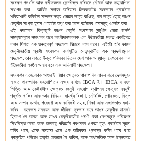
সংৰক্ষণ পদ্ধতি আৰু কৰ্মীসকলক কেন্দ্ৰীভূত কৰিবলৈ নেটৱৰ্ক আৰু সহযোগিতা
স্থাপন কৰা।
আৰ্থিক সহায়ৰ জৰিয়তে মিত্ৰজোঁটে সংৰক্ষণৰ প্ৰচেষ্টাক
শক্তিশালী কৰিবলৈ সম্পদৰ সহায় লোৱাৰ লক্ষ্য ৰাখিছে, যাৰ লক্ষ্য হৈছে ডাঙৰ
মেকুৰীৰ সংখ্যা হ্ৰাস পোৱাটো বন্ধ কৰা আৰু বৰ্তমানৰ ধাৰাসমূহ ওলোটা কৰা।
এই পদক্ষেপে বিশ্বজুৰি ডাঙৰ মেকুৰী সংৰক্ষণৰ সন্মুখীন হোৱা জৰুৰী
সমস্যাসমূহৰ সমাধানৰ বাবে অংশীদাৰসকলক এক উমৈহতীয়া মঞ্চত একত্ৰিত
কৰাৰ দিশত এক গুৰুত্বপূৰ্ণ পদক্ষেপ হিচাপে কাম কৰে।
এইটো হ’ব ডাঙৰ
মেকুৰীজাতীয় প্ৰাণী সংৰক্ষণৰ কাৰ্যসূচীত নেতৃস্থানীয় এক প্ৰদৰ্শনমূলক
পদক্ষেপ, তাৰ লগতে উক্ত পৰিসৰৰ ভিতৰৰ দেশ আৰু অন্যান্য দেশবোৰক এক
উমৈহতীয়া মঞ্চলৈ অনাৰ বাবে এক অভিলাষী পদক্ষেপ।
সংৰক্ষণৰ এজেণ্ডাক আগুৱাই নিয়াৰ ক্ষেত্ৰত পাৰস্পৰিক লাভৰ বাবে দেশসমূহৰ
মাজত পাৰস্পৰিক সহযোগিতাৰ লক্ষ্য ৰাখিছে IBCA ই। IBCA ৰ বহল
ভিত্তি আৰু কেইবাটাও ক্ষেত্ৰত বহুমুখী সংযোগ স্থাপনৰ ক্ষেত্ৰত বহুমুখী
পদ্ধতি থাকিব আৰু জ্ঞান বিনিময়, সামৰ্থ্য বিকাশ, নেটৱৰ্কিং, পোষকতা, বিত্ত
আৰু সম্পদ সমৰ্থন, গৱেষণা আৰু কাৰিকৰী সহায়, শিক্ষা আৰু সজাগতাত সহায়
কৰিব।
বহনক্ষম উন্নয়ন আৰু জীৱিকা সুৰক্ষাৰ বাবে ডাঙৰ মেকুৰীক মাস্কট
হিচাপে লৈ ভাৰত আৰু ডাঙৰ মেকুৰীজাতীয় প্ৰাণী থকা দেশসমূহে পৰিৱেশৰ
স্থিতিস্থাপকতা আৰু জলবায়ু পৰিৱৰ্তন প্ৰশমনৰ ওপৰত বৃহৎ প্ৰচেষ্টাৰ সূচনা
কৰিব পাৰে, একে সময়তে এনে এক ভৱিষ্যত প্ৰশস্ত কৰিব পাৰে য’ত
প্ৰাকৃতিক পৰিৱেশ তন্ত্ৰই লাভৱান হৈ থাকিব, আৰু অৰ্থনৈতিক আৰু উন্নয়নত