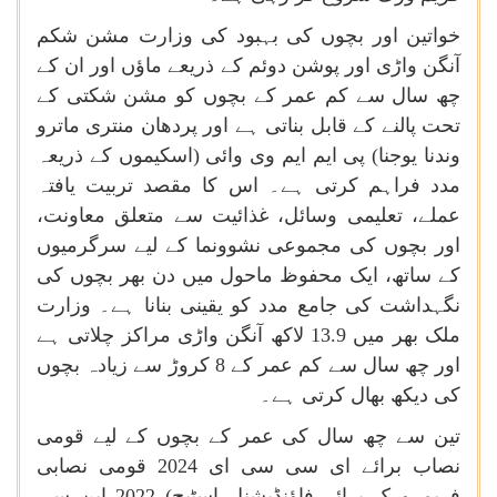
خواتین
اور
بچوں
کی
بہبود
کی
وزارت
مشن
شکم
آنگن
واڑی
اور
پوشن
دوئم
کے
ذریعے
ماؤں
اور
ان
کے
چھ
سال
سے
کم
عمر
کے
بچوں
کو
مشن
شکتی
کے
تحت
پالنے
كے
قابل
بناتی
ہے
اور
پردھان
منتری
ماترو
وندنا
یوجنا
(
پی
ایم
ایم
وی
وائی
)
اسکیموں
کے
ذریعہ
مدد
فراہم
کرتی
ہے۔
اس
کا
مقصد
تربیت
یافتہ
عملے،
تعلیمی
وسائل،
غذائیت
سے
متعلق
معاونت،
اور
بچوں
کی
مجموعی
نشوونما
کے
لیے
سرگرمیوں
کے
ساتھ،
ایک
محفوظ
ماحول
میں
دن
بھر
بچوں
کی
نگہداشت
کی
جامع
مدد
کو
یقینی
بنانا
ہے۔
وزارت
ملک
بھر
میں
13.9
لاکھ
آنگن
واڑی
مراکز
چلاتی
ہے
اور
چھ
سال
سے
کم
عمر
کے
8
کروڑ
سے
زیادہ
بچوں
کی
دیکھ
بھال
کرتی
ہے۔
تین
سے
چھ
سال
کی
عمر
کے
بچوں
کے
لیے
قومی
نصاب
برائے
ای
سی
سی
ای
2024
قومی
نصابی
فریم
ورک
برائے
فاؤنڈیشنل
اسٹیج
2022 (
این
سی