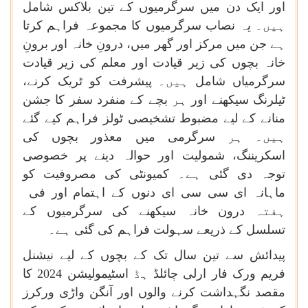
اور
ایک
دن
میں
سرگرمیوں
کے
تین
بلاکس
شامل
ہیں۔
یہ
نصاب
سرگرمیوں
کا
مجموعہ
فراہم
کرتا
ہے
جن
میں
مرکز
اور
گھر
میں،
درونِ
خانہ
اور
برونِ
خانہ
بچوں
کی
زیر
قیادت
اور
معلم
کی
زیر
قیادت
سرگرمیاں
شامل
ہیں۔
پیشرفت
کو
ٹریک
کرنے،
ٹیلرنگ
سیکھنے
اور
ہر
بچے
کے
منفرد
سفر
کا
جشن
منانے
کے
لیے
مضبوط
تشخیصی
ٹولز
فراہم
کیے
گئے
ہیں۔
ہر
سرگرمی
میں
معذور
بچوں
کی
اسکریننگ،
شمولیت
اور
حوالہ
دینے
پر
خصوصی
توجہ
دی
گئی
ہے۔
کمیونٹی
کی
مصروفیت
کو
ماہانہ
ای
سی
سی
ای
دنوں
كے
اہتمام
اور
فی
ہفتہ
درون
خانہ
سیکھنے
کی
سرگرمیوں
کے
تسلسل
کے
ذریعے
سہولت
فراہم
کی
گئی
ہے۔
پیدائش
سے
تین
سال
تک
کے
بچوں
کے
لیے
نیشنل
فریم
ورک
فار
ارلی
چائلڈ
ہڈ
اسٹیمولیشن
2024
کا
مقصد
نگہداشت
کرنے
والوں
اور
آنگن
واڑی
ورکرز