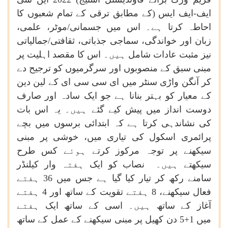
ایف
-
ایف
ایس
)
کے
مطابق
ترقی
کے
تمام
شعبوں
کا
احاطہ
کرتا
ہے۔
اس
میں
جسمانی
/
موٹر،
علمی،
زبان
اور
خواندگی،
سماجی
جذباتی،
ثقافتی
/
جمالیاتی
نیز
مثبت
عادات
شامل
ہیں۔
اس
کا
مقصد
اہلیت
پر
مبنی
سبق
کے
منصوبوں
اور
سرگرمیوں
کو
ترجیح
دے
کر
آنگن
واڑی
سنٹر
میں
ای
سی
سی
ای
کے
لین
دین
کے
معیار
کو
بہتر
بنانا
ہے
جو
ایک
سادہ
اور
صارف
دوست
انداز
میں
پیش
کیے
گئے
ہیں۔
یہ
اس
بات
کی
نشاندہی
کرتا
ہے
کہ
ابتدائی
برسوں
میں
بچے
پرائمری
اسکول
کی
تیاری
میں،
خوشی
پر
مبنی
سیکھنے
پر
توجہ
مرکوز
کرتے
ہوئے
کس
طرح
سیکھتے
ہیں۔
نصاب
کو
ایک
ہفتہ
وار
کیلنڈر
سامنے
ركھ
كر
تیار
كیا
گیا
ہے
جس
میں
36
ہفتے
فعال
سیکھنے،
8
ہفتے
تقویت
كے
ساتھ
اور
4
ہفتے
آغاز
کے
ساتھ
ہیں۔
اسی
كے
ساتھ
ایک
ہفتے
میں
5+1
دن
کھیل
پر
مبنی
سیکھنے
كے
عمل
كے
ساتھ