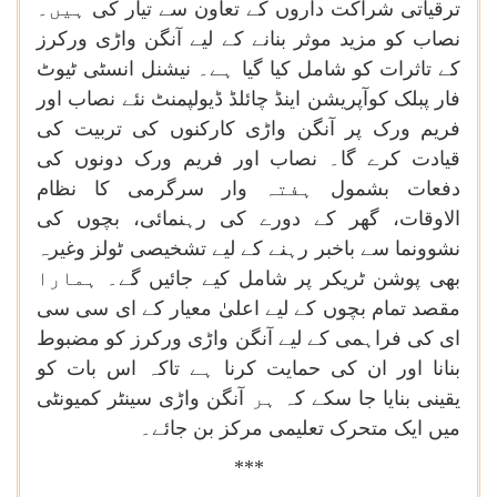
ترقیاتی
شراکت
داروں
کے
تعاون
سے
تیار
کی
ہیں۔
نصاب
کو
مزید
موثر
بنانے
کے
لیے
آنگن
واڑی
ورکرز
کے
تاثرات
کو
شامل
کیا
گیا
ہے۔
نیشنل
انسٹی
ٹیوٹ
فار
پبلک
کوآپریشن
اینڈ
چائلڈ
ڈیولپمنٹ
نئے
نصاب
اور
فریم
ورک
پر
آنگن
واڑی
کارکنوں
کی
تربیت
کی
قیادت
کرے
گا۔
نصاب
اور
فریم
ورک
دونوں
کی
دفعات
بشمول
ہفتہ
وار
سرگرمی
کا
نظام
الاوقات،
گھر
کے
دورے
کی
رہنمائی،
بچوں
کی
نشوونما
سے
باخبر
رہنے
کے
لیے
تشخیصی
ٹولز
وغیرہ
بھی
پوشن
ٹریکر
پر
شامل
کیے
جائیں
گے۔
ہمارا
مقصد
تمام
بچوں
کے
لیے
اعلیٰ
معیار
کے
ای
سی
سی
ای
کی
فراہمی
کے
لیے
آنگن
واڑی
ورکرز
کو
مضبوط
بنانا
اور
ان
کی
حمایت
کرنا
ہے
تاکہ
اس
بات
کو
یقینی
بنایا
جا
سکے
کہ
ہر
آنگن
واڑی
سینٹر
کمیونٹی
میں
ایک
متحرک
تعلیمی
مرکز
بن
جائے۔
***