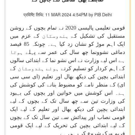
प्रविष्टि तिथि: 11 MAR 2024 4:54PM by PIB Delhi
قومی
تعلیمی
پالیسی
2020
نے
تمام
بچوں
کے
روشن
مستقبل
کی
تشکیل
کے
ہندوستان
کے
عزم
میں
ایک
اہم
موڑ
کو
نشان
زد
كیا
ہے۔
چونکہ
85
فیصد
دماغی
نشوونما
چھ
سال
کی
عمر
سے
پہلے
ہوتا
ہے
اس
لیے
وزارت
نے
اس
نشو
نما
كے
ابتدائی
سالوں
کے
اہم
کردار
کو
تسلیم
کرتے
ہوئے
ہندوستان
کے
ابتدائی
بچپن
کی
دیکھ
بھال
اور
تعلیم
(ای
سی
سی
ای)
کے
منظر
نامے
کو
مضبوط
بنانے
کی
کوشش
کی
ہے۔
اس
کوشش
میں
خواتین
اور
بچوں
کی
بہبود
کی
وزارت
تین
سے
چھ
سال
تک
کے
بچوں
کے
لیے
ابتدائی
بچپن
کی
دیکھ
بھال
اور
تعلیم
کے
لیے
ایک
قومی
نصاب
اور
پیدائش
سے
تین
سال
تک
کے
بچوں
کے
لیے
ابتدائی
بچپن
کی
تحریک
کے
لیے
ایک
قومی
فریم
ورک
شروع
کر
رہی
ہے۔