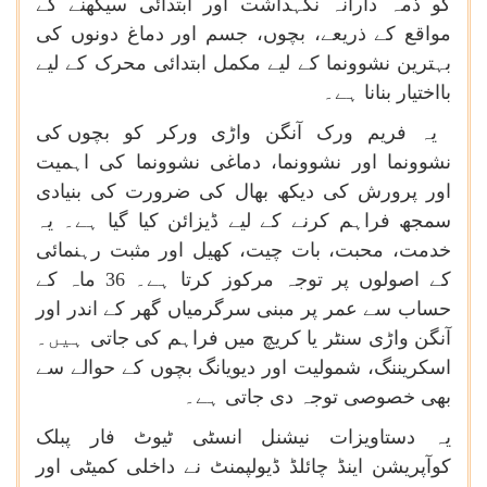
کو
ذمہ
دارانہ
نگہداشت
اور
ابتدائی
سیکھنے
کے
مواقع
کے
ذریعے،
بچوں،
جسم
اور
دماغ
دونوں
کی
بہترین
نشوونما
کے
لیے
مکمل
ابتدائی
محرک
کے
لیے
بااختیار
بنانا
ہے۔
یہ
فریم
ورک
آنگن
واڑی
ورکر
کو
بچوں
کی
نشوونما
اور
نشوونما،
دماغی
نشوونما
کی
اہمیت
اور
پرورش
کی
دیکھ
بھال
کی
ضرورت
کی
بنیادی
سمجھ
فراہم
کرنے
کے
لیے
ڈیزائن
کیا
گیا
ہے۔
یہ
خدمت،
محبت،
بات
چیت،
کھیل
اور
مثبت
رہنمائی
کے
اصولوں
پر
توجہ
مرکوز
کرتا
ہے۔
36
ماہ
کے
حساب
سے
عمر
پر
مبنی
سرگرمیاں
گھر
کے
اندر
اور
آنگن
واڑی
سنٹر
یا
کریچ
میں
فراہم
کی
جاتی
ہیں۔
اسکریننگ،
شمولیت
اور
دیویانگ
بچوں
کے
حوالے
سے
بھی
خصوصی
توجہ
دی
جاتی
ہے۔
یہ
دستاویزات
نیشنل
انسٹی
ٹیوٹ
فار
پبلک
کوآپریشن
اینڈ
چائلڈ
ڈیولپمنٹ
نے
داخلی
کمیٹی
اور