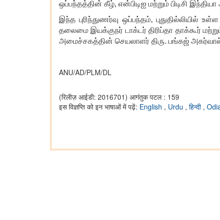
ஒப்பந்தத்தின் கீழ்
, என்பிடிஐ மற்றும் பிடிசி இந்த
இந்த புரிந்துணர்வு ஒப்பந்தம்
, புதுதில்லியில் உ
தலைமை இயக்குநர் டாக்டர் திரிப்தா தாக்கூர் மற்
அமைச்சகத்தின் செயலாளர் திரு. பங்கஜ் அகர்வால
ANU/AD/PLM/DL
(रिलीज़ आईडी: 2016701)
आगंतुक पटल : 159
इस विज्ञप्ति को इन भाषाओं में पढ़ें:
English
,
Urdu
,
हिन्दी
,
Odi