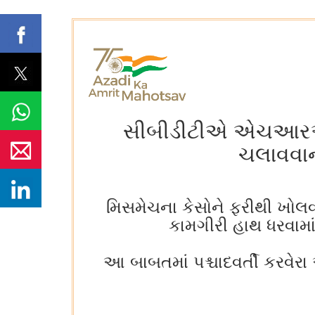
સીબીડીટીએ એચઆરએના 
ચલાવવાનો
મિસમેચના કેસોને ફરીથી ખોલવા
કામગીરી હાથ ધરવામાં
આ બાબતમાં પશ્ચાદવર્તી કરવ