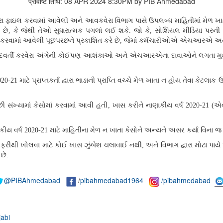
प्रविष्टि तिथि: 08 APR 2024 8:30PM by PIB Ahmedabad
રા ફાઇલ કરવામાં આવેલી અને આવકવેરા વિભાગ પાસે ઉપલબ્ધ માહિતીમાં મેળ ખા
ે, કે જેથી તેઓ સુધારાત્મક પગલાં લઈ શકે. જો કે, સોશિયલ મીડિયા પરની ક
 શરૂ કરવામાં આવેલી પૂછપરછને પ્રકાશિત કરે છે, જેમાં કર્મચારીઓએ એચઆરએ અને
 પશ્ચાદવર્તી કરવેરા અંગેની કોઈપણ આશંકાઓ અને એચઆરએના દાવાઓને લગતા મુ
20-21 માટે પ્રાપ્તકર્તા દ્વારા ભાડાની પ્રાપ્તિ વચ્ચે મેળ ખાતા ન હોય તેવા કેટલા
સંખ્યામાં કેસોમાં કરવામાં આવી હતી
, ખાસ કરીને નાણાકીય વર્ષ 2020-21 (એવા
ણાકીય વર્ષ 2020-21 માટે માહિતીના મેળ ન ખાતા કેસોને અન્યને અસર કર્યા વિન
ે ફરીથી ખોલવા માટે કોઈ ખાસ ઝુંબેશ ચલાવાઈ નથી
, અને વિભાગ દ્વારા મોટા 
છે.
@PIBAhmedabad
/
pibahmedabad1964
/pibahmedabad
abi