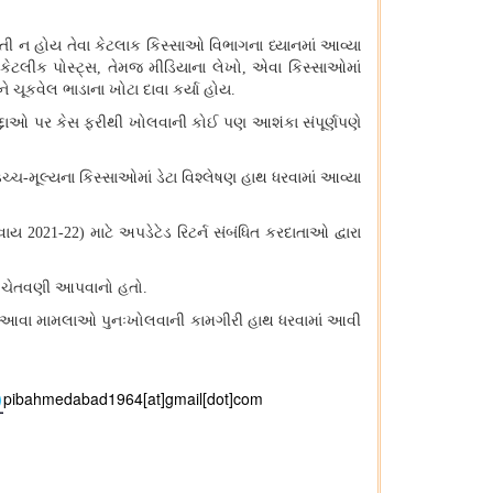
તી ન હોય તેવા કેટલાક કિસ્સાઓ વિભાગના ધ્યાનમાં આવ્યા
ેટલીક પોસ્ટ્સ, તેમજ મીડિયાના લેખો, એવા કિસ્સાઓમાં
 ચૂકવેલ ભાડાના ખોટા દાવા કર્યા હોય.
દ્દાઓ પર કેસ ફરીથી ખોલવાની કોઈ પણ આશંકા સંપૂર્ણપણે
ક ઉચ્ચ-મૂલ્યના કિસ્સાઓમાં ડેટા વિશ્લેષણ હાથ ધરવામાં આવ્યા
ય 2021-22) માટે અપડેટેડ રિટર્ન સંબંધિત કરદાતાઓ દ્વારા
ા જ ચેતવણી આપવાનો હતો.
પાયે આવા મામલાઓ પુનઃખોલવાની કામગીરી હાથ ધરવામાં આવી
pibahmedabad1964[at]gmail[dot]com