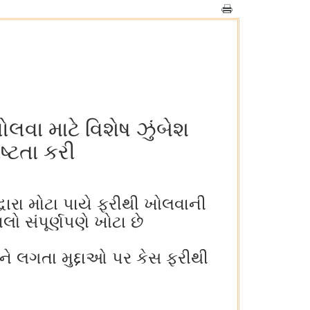
ા માટે વિશેષ ઝુંબેશ
ષ્ટતા કરી
વારા મોટા પાયે ફરીથી ખોલવાની
ો સંપૂર્ણપણે ખોટા છે
 લગતા મુદ્દાઓ પર કેસ ફરીથી