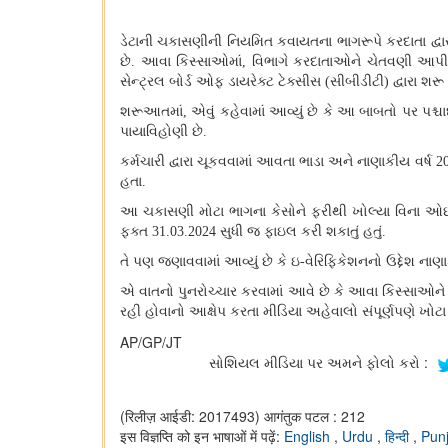
ડેટાની ચકાસણીની નિયમિત કવાયતના ભાગરૂપે કરદાતા દ્વા
છે
. આવા કિસ્સાઓમાં, વિભાગે કરદાતાઓને ચેતવણી આપી છ
સેન્ટ્રલ બોર્ડ ઓફ ડાયરેક્ટ ટેક્સીસ (સીબીડીટી) દ્વારા
શરૂઆતમાં
, એવું કહેવામાં આવ્યું છે કે આ બાબતો પર
પાયાવિહોણી છે.
કર્મચારી દ્વારા ચૂકવવામાં આવતા ભાડા અને નાણાકીય વર્ષ
20
હતા.
આ ચકાસણી મોટા ભાગના કેસોને ફરીથી ખોલ્યા વિના ઓછી 
ફક્ત 31.03.2024 સુધી જ ફાઇલ કરી શકાતું હતું.
તે પણ જણાવવામાં આવ્યું છે કે ઇ
-વેરિફિકેશનનો ઉદ્દેશ ના
એ વાતનો પુનરોચ્ચાર કરવામાં આવે છે કે આવા કિસ્સાઓન
રહી હોવાનો આક્ષેપ કરતા મીડિયા અહેવાલો સંપૂર્ણપણે ખોટા 
AP/GP/JT
સોશિયલ મીડિયા પર અમને ફોલો કરો :
(रिलीज़ आईडी: 2017493)
आगंतुक पटल : 212
इस विज्ञप्ति को इन भाषाओं में पढ़ें:
English
,
Urdu
,
हिन्दी
,
Punj